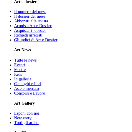
Art e dossier
Il numero del mese
Il dossier del mese
Abbonati alla rivista
Acquista Art e Dossier
Acquista i dossier
Richiedi arretrati
Gli indici di Art e Dossier
Art News
Tutte le news
Eventi
Mostre
Kids
In galleria
Cataloghi e libri
Aste e mercato
Concorsi e Lavoro
Art Gallery
Esponi con noi
New entry
Tutti gli artisti