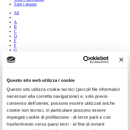
Tutti i dossier
All
A
B
C
D
E
F
G
H
I
J
K
L
M
Questo sito web utilizza i cookie
N
O
Questo sito utilizza cookie tecnici (piccoli file informatici
P
necessari alla corretta navigazione) e, solo previo
Q
R
consenso dell’utente, possono essere utilizzati anche
S
cookie non tecnici, in particolare possono essere
T
U
impiegati cookie di profilazione - di terze parti e con
V
trasferimento verso paesi terzi - al fine di inviarti
W
X