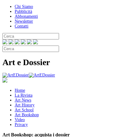
Chi Siamo
Pubblicità
Abbonamenti
Newsletter
Contatti
Art e Dossier
Home
La Rivista
Art News
Art History
Art School
Art Bookshop
Video
Privacy
Art Bookshop:
acquista i dossier