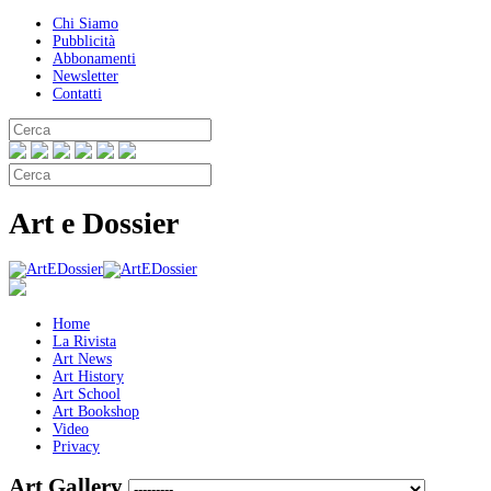
Chi Siamo
Pubblicità
Abbonamenti
Newsletter
Contatti
Art e Dossier
Home
La Rivista
Art News
Art History
Art School
Art Bookshop
Video
Privacy
Art Gallery