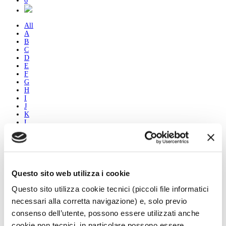
6
All
A
B
C
D
E
F
G
H
I
J
K
L
M
N
O
P
Q
R
Questo sito web utilizza i cookie
S
T
Questo sito utilizza cookie tecnici (piccoli file informatici
U
necessari alla corretta navigazione) e, solo previo
V
W
consenso dell’utente, possono essere utilizzati anche
X
cookie non tecnici, in particolare possono essere