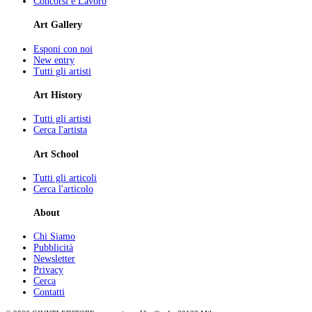
Concorsi e Lavoro
Art Gallery
Esponi con noi
New entry
Tutti gli artisti
Art History
Tutti gli artisti
Cerca l'artista
Art School
Tutti gli articoli
Cerca l'articolo
About
Chi Siamo
Pubblicità
Newsletter
Privacy
Cerca
Contatti