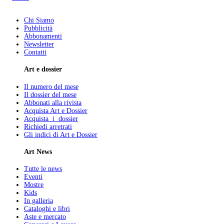
Chi Siamo
Pubblicità
Abbonamenti
Newsletter
Contatti
Art e dossier
Il numero del mese
Il dossier del mese
Abbonati alla rivista
Acquista Art e Dossier
Acquista i dossier
Richiedi arretrati
Gli indici di Art e Dossier
Art News
Tutte le news
Eventi
Mostre
Kids
In galleria
Cataloghi e libri
Aste e mercato