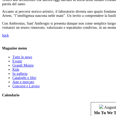
parola del santo.
Accanto ai percorsi storico-artistici, il laboratorio diventa uno spazio fondame
Artem, “l’intelligenza nascosta nelle mani”. Un invito a comprendere la ba
Con Ambrosius, Sant’Ambrogio si presenta dunque non come semplice luogo di 
visitatori un tesoro rinnovato, valorizzato e soprattutto condiviso, in un momen
back
Magazine menu
Tutte le news
Eventi
Grandi Mostre
Kids
In galleria
Cataloghi e libri
Aste e mercato
Concorsi e Lavoro
Calendario