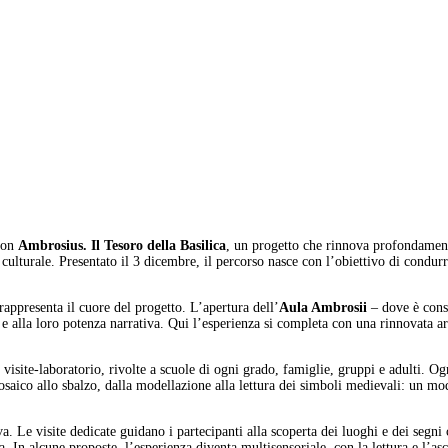
 con
Ambrosius. Il Tesoro della Basilica
, un progetto che rinnova profondament
 culturale. Presentato il 3 dicembre, il percorso nasce con l’obiettivo di condurr
 rappresenta il cuore del progetto. L’apertura dell’
Aula Ambrosii
– dove è conse
i e alla loro potenza narrativa. Qui l’esperienza si completa con una rinnovata ar
e visite-laboratorio, rivolte a scuole di ogni grado, famiglie, gruppi e adulti. O
mosaico allo sbalzo, dalla modellazione alla lettura dei simboli medievali: un mod
Le visite dedicate guidano i partecipanti alla scoperta dei luoghi e dei segni ch
. In alcune proposte, l’esperienza diventa multisensoriale, con la lettura e l’asc