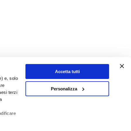
Accetta tutti
e) e, solo
are
Personalizza
esi terzi
a
odificare