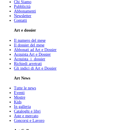
Chi Siamo
Pubblicità
Abbonamenti
Newsletter
Contatti
Art e dossier
Il numero del mese
Il dossier del mese
Abbonati ad Art e Dossier
Acquista Art e Dossier
Acquista i dossier
Richiedi arretrati
Gli indici di Art e Dossier
Art News
Tutte le news
Eventi
Mostre
Kids
In galleria
Cataloghi e libri
Aste e mercato
Concorsi e Lavoro