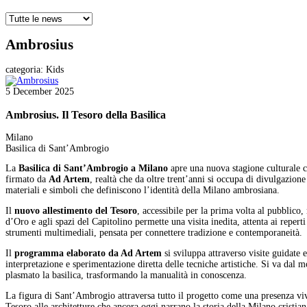
Ambrosius
categoria:
Kids
5 December 2025
Ambrosius. Il Tesoro della Basilica
Milano
Basilica di Sant’Ambrogio
La
Basilica di Sant’Ambrogio a Milano
apre una nuova stagione culturale
firmato da
Ad Artem
, realtà che da oltre trent’anni si occupa di divulgazione
materiali e simboli che definiscono l’identità della Milano ambrosiana.
Il
nuovo allestimento del Tesoro
, accessibile per la prima volta al pubblico,
d’Oro e agli spazi del Capitolino permette una visita inedita, attenta ai repert
strumenti multimediali, pensata per connettere tradizione e contemporaneità.
Il
programma elaborato da Ad Artem
si sviluppa attraverso visite guidate 
interpretazione e sperimentazione diretta delle tecniche artistiche. Si va dal 
plasmato la basilica, trasformando la manualità in conoscenza.
La figura di Sant’Ambrogio attraversa tutto il progetto come una presenza viva. 
Tesoro alle architetture che ancora oggi narrano la storia della Milano cristiana