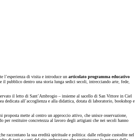
e l’esperienza di visita e introduce un
articolato programma educativo
e il pubblico dentro una storia lunga sedici secoli, intrecciando arte, fede,
rvato il letto di Sant’Ambrogio – insieme al sacello di San Vittore in Ciel
ea dedicata all’accoglienza e alla didattica, dotata di laboratorio, bookshop e
gni proposta mette al centro un approccio attivo, che unisce osservazione,
o per restituire concretezza al lavoro degli artigiani che nei secoli hanno
e raccontano la sua eredità spirituale e politica: dalle reliquie custodite nel
olto di testi e canti del rito ambrosiano che restituiscono la potenza della