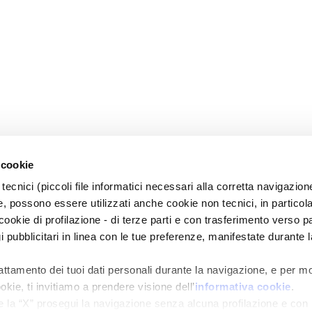
 cookie
tecnici (piccoli file informatici necessari alla corretta navigazion
, possono essere utilizzati anche cookie non tecnici, in particol
okie di profilazione - di terze parti e con trasferimento verso pa
gi pubblicitari in linea con le tue preferenze, manifestate durante l
rattamento dei tuoi dati personali durante la navigazione, e per m
okie, ti invitiamo a prendere visione dell’
informativa cookie
.
e la “X” prosegui la navigazione senza alcuna profilazione e con