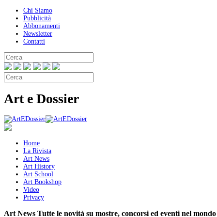
Chi Siamo
Pubblicità
Abbonamenti
Newsletter
Contatti
Art e Dossier
Home
La Rivista
Art News
Art History
Art School
Art Bookshop
Video
Privacy
Art News
Tutte le novità su mostre, concorsi ed eventi nel mondo 