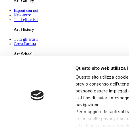
Art Gallery
Esponi con noi
New entry
Tutti gli artisti
Art History
Tutti gli artisti
Cerca l'artista
Art School
Tutti gli articoli
Questo sito web utilizza i
Cerca l'articolo
Questo sito utilizza cookie 
About
previo consenso dell’utente
Chi Siamo
possono essere impiegati co
Pubblicità
Newsletter
- al fine di inviarti messag
Privacy
navigazione.
Cerca
Contatti
Per maggiori dettagli sul t
le tue scelte privacy sui co
© 2026 GIUNTI EDITORE s.p.a., piazza Virgilio 4 - 20123 Milano
Codice fiscale e numero d'iscrizione al Registro Imprese di Milano - 80009810484
Chiudendo il banner tramit