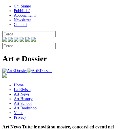
Chi Siamo
Pubblicità
Abbonamenti
Newsletter
Contatti
Art e Dossier
Home
La Rivista
Art News
Art History
Art School
Art Bookshop
Video
Privacy
Art News
Tutte le novità su mostre, concorsi ed eventi nel