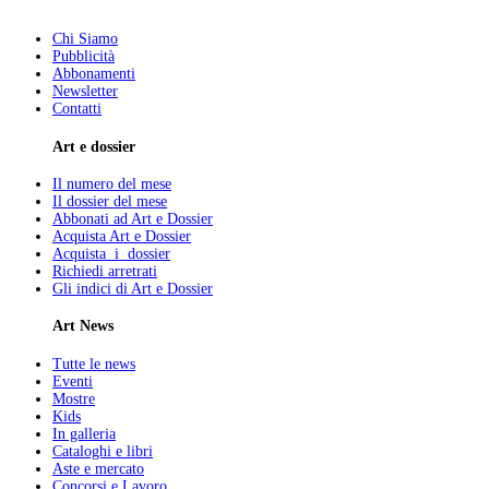
Chi Siamo
Pubblicità
Abbonamenti
Newsletter
Contatti
Art e dossier
Il numero del mese
Il dossier del mese
Abbonati ad Art e Dossier
Acquista Art e Dossier
Acquista i dossier
Richiedi arretrati
Gli indici di Art e Dossier
Art News
Tutte le news
Eventi
Mostre
Kids
In galleria
Cataloghi e libri
Aste e mercato
Concorsi e Lavoro