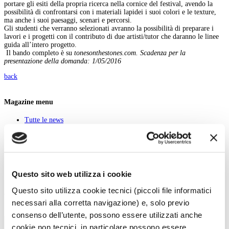
portare gli esiti della propria ricerca nella cornice del festival, avendo la
possibilità di confrontarsi con i materiali lapidei i suoi colori e le texture,
ma anche i suoi paesaggi, scenari e percorsi.
Gli studenti che verranno selezionati avranno la possibilità di preparare i
lavori e i progetti con il contributo di due artisti/tutor che daranno le linee
guida all’intero progetto.
Il bando completo è su
tonesonthestones.com.
Scadenza per la
presentazione della domanda: 1/05/2016
back
Magazine menu
Tutte le news
Eventi
Grandi Mostre
Kids
In galleria
Cataloghi e libri
Aste e mercato
Questo sito web utilizza i cookie
Concorsi e Lavoro
Questo sito utilizza cookie tecnici (piccoli file informatici
Calendario
necessari alla corretta navigazione) e, solo previo
Scegli la data e imposta i filtri per ottimizzare la tua ricerca
consenso dell’utente, possono essere utilizzati anche
cookie non tecnici, in particolare possono essere