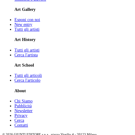
Art Gallery
Esponi con noi
New entry
Tutti gli artisti
Art History
Tutti gli artisti
Cerca l'artista
Art School
Tutti gli articoli
Cerca l'articolo
About
Chi Siamo
Pubblicità
Newsletter
Privacy
Cerca
Contatti
© 2026 GIUNTI EDITORE s.p.a., piazza Virgilio 4 - 20123 Milano