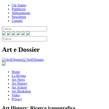
Chi Siamo
Pubblicità
Abbonamenti
Newsletter
Contatti
Art e Dossier
Home
La Rivista
Art News
Art History
Art School
Art Bookshop
Video
Privacy
Art History:
Ricerca iconografica