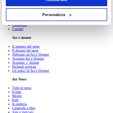
marzo
navigazione senza alcuna profilazione e con installazione
dei soli cookie tecnici. Selezionando “Accetta tutti” presti
Chi Siamo
Personalizza
il tuo consenso alla profilazione che potrai revocare in
Pubblicità
Abbonamenti
ogni momento
Revoca
Newsletter
Contatti
Art e dossier
Il numero del mese
Il dossier del mese
Abbonati ad Art e Dossier
Acquista Art e Dossier
Acquista i dossier
Richiedi arretrati
Gli indici di Art e Dossier
Art News
Tutte le news
Eventi
Mostre
Kids
In galleria
Cataloghi e libri
Aste e mercato