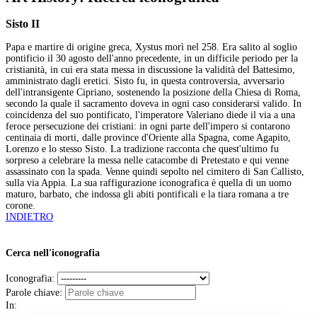
Sisto II
Papa e martire di origine greca, Xystus morì nel 258. Era salito al soglio
pontificio il 30 agosto dell'anno precedente, in un difficile periodo per la
cristianità, in cui era stata messa in discussione la validità del Battesimo,
amministrato dagli eretici. Sisto fu, in questa controversia, avversario
dell'intransigente Cipriano, sostenendo la posizione della Chiesa di Roma,
secondo la quale il sacramento doveva in ogni caso considerarsi valido. In
coincidenza del suo pontificato, l'imperatore Valeriano diede il via a una
feroce persecuzione dei cristiani: in ogni parte dell'impero si contarono
centinaia di morti, dalle province d'Oriente alla Spagna, come Agapito,
Lorenzo e lo stesso Sisto. La tradizione racconta che quest'ultimo fu
sorpreso a celebrare la messa nelle catacombe di Pretestato e qui venne
assassinato con la spada. Venne quindi sepolto nel cimitero di San Callisto,
sulla via Appia. La sua raffigurazione iconografica è quella di un uomo
maturo, barbato, che indossa gli abiti pontificali e la tiara romana a tre
corone.
INDIETRO
Cerca nell'iconografia
Iconografia:
Parole chiave:
In: