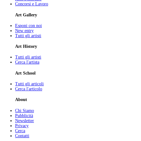
Concorsi e Lavoro
Art Gallery
Esponi con noi
New entry
Tutti gli artisti
Art History
Tutti gli artisti
Cerca l'artista
Art School
Tutti gli articoli
Cerca l'articolo
About
Chi Siamo
Pubblicità
Newsletter
Privacy
Cerca
Contatti