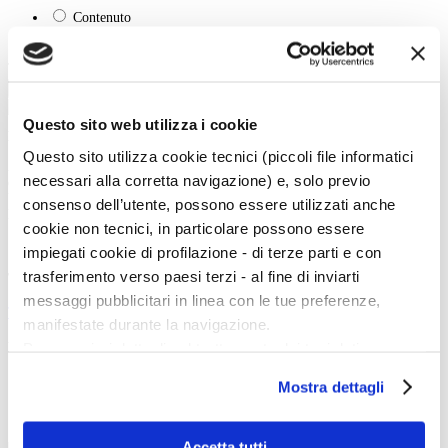
Contenuto
Titolo
Tipo:
Cerca
Questo sito web utilizza i cookie
La vita e le opere dei grandi artisti dal Duecento al Novecento.
Questo sito utilizza cookie tecnici (piccoli file informatici
Art History è la sezione di Artedossier.it dedicata ai grandi artisti del passato
necessari alla corretta navigazione) e, solo previo
e ai loro capolavori.
Una straordinaria occasione per incontrare i grandi maestri d'arte, conoscere
consenso dell’utente, possono essere utilizzati anche
la loro vita, gli eventi e gli incontri che hanno segnato la loro esistenza.
cookie non tecnici, in particolare possono essere
impiegati cookie di profilazione - di terze parti e con
trasferimento verso paesi terzi - al fine di inviarti
Twitter
messaggi pubblicitari in linea con le tue preferenze,
Tweets di @artedossier
manifestate durante la navigazione.
Per maggiori dettagli sul trattamento dei tuoi dati
Facebook
personali durante la navigazione, e per modificare le tue
Mostra dettagli
scelte privacy sui cookie, ti invitiamo a prendere visione
100 Mostre
dell’
informativa cookie
.
Chiudendo il banner tramite la “X” prosegui la
Accetta tutti