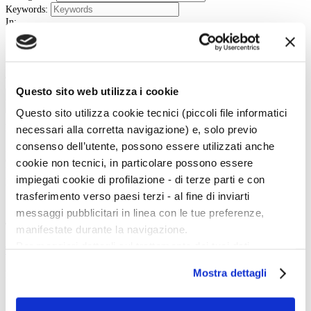
Keywords:
In:
Body
Titolo
Tipo:
Questo sito web utilizza i cookie
Cerca
Questo sito utilizza cookie tecnici (piccoli file informatici
La vita e le opere dei grandi artisti dal Duecento al Novecento.
necessari alla corretta navigazione) e, solo previo
consenso dell’utente, possono essere utilizzati anche
Art History è la sezione di Artedossier.it dedicata ai grandi artisti del passato
e ai loro capolavori.
cookie non tecnici, in particolare possono essere
Una straordinaria occasione per incontrare i grandi maestri d'arte, conoscere
impiegati cookie di profilazione - di terze parti e con
la loro vita, gli eventi e gli incontri che hanno segnato la loro esistenza.
trasferimento verso paesi terzi - al fine di inviarti
messaggi pubblicitari in linea con le tue preferenze,
Twitter
manifestate durante la navigazione.
Per maggiori dettagli sul trattamento dei tuoi dati
Tweets di @artedossier
personali durante la navigazione, e per modificare le tue
Mostra dettagli
Facebook
scelte privacy sui cookie, ti invitiamo a prendere visione
dell’
informativa cookie
.
100 Mostre