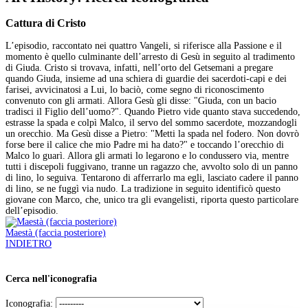
Cattura di Cristo
L’episodio, raccontato nei quattro Vangeli, si riferisce alla Passione e il
momento è quello culminante dell’arresto di Gesù in seguito al tradimento
di Giuda. Cristo si trovava, infatti, nell’orto del Getsemani a pregare
quando Giuda, insieme ad una schiera di guardie dei sacerdoti-capi e dei
farisei, avvicinatosi a Lui, lo baciò, come segno di riconoscimento
convenuto con gli armati. Allora Gesù gli disse: "Giuda, con un bacio
tradisci il Figlio dell’uomo?". Quando Pietro vide quanto stava succedendo,
estrasse la spada e colpì Malco, il servo del sommo sacerdote, mozzandogli
un orecchio. Ma Gesù disse a Pietro: "Metti la spada nel fodero. Non dovrò
forse bere il calice che mio Padre mi ha dato?" e toccando l’orecchio di
Malco lo guarì. Allora gli armati lo legarono e lo condussero via, mentre
tutti i discepoli fuggivano, tranne un ragazzo che, avvolto solo di un panno
di lino, lo seguiva. Tentarono di afferrarlo ma egli, lasciato cadere il panno
di lino, se ne fuggì via nudo. La tradizione in seguito identificò questo
giovane con Marco, che, unico tra gli evangelisti, riporta questo particolare
dell’episodio.
Maestà (faccia posteriore)
INDIETRO
Cerca nell'iconografia
Iconografia: