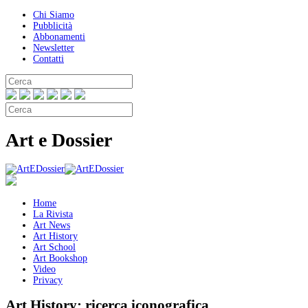
Chi Siamo
Pubblicità
Abbonamenti
Newsletter
Contatti
Art e Dossier
Home
La Rivista
Art News
Art History
Art School
Art Bookshop
Video
Privacy
Art History:
ricerca iconografica