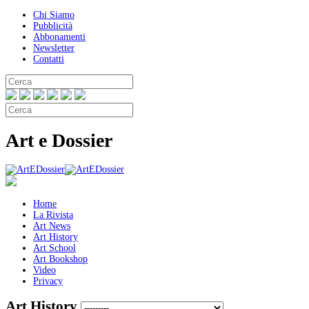
Chi Siamo
Pubblicità
Abbonamenti
Newsletter
Contatti
Art e Dossier
Home
La Rivista
Art News
Art History
Art School
Art Bookshop
Video
Privacy
Art History