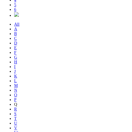
4
5
6
All
A
B
C
D
E
F
G
H
I
J
K
L
M
N
O
P
Q
R
S
T
U
V