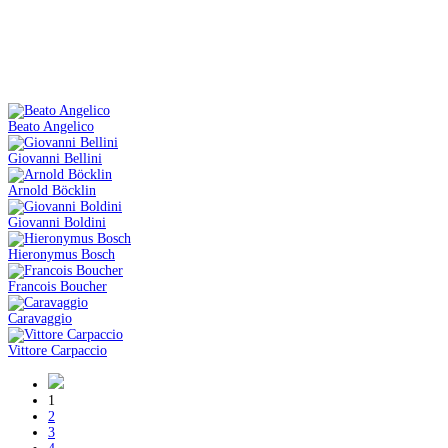
Beato Angelico
Giovanni Bellini
Arnold Böcklin
Giovanni Boldini
Hieronymus Bosch
Francois Boucher
Caravaggio
Vittore Carpaccio
1
2
3