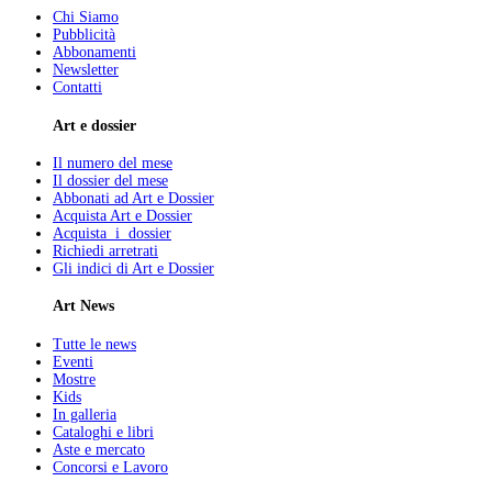
Chi Siamo
Pubblicità
Abbonamenti
Newsletter
Contatti
Art e dossier
Il numero del mese
Il dossier del mese
Abbonati ad Art e Dossier
Acquista Art e Dossier
Acquista i dossier
Richiedi arretrati
Gli indici di Art e Dossier
Art News
Tutte le news
Eventi
Mostre
Kids
In galleria
Cataloghi e libri
Aste e mercato
Concorsi e Lavoro