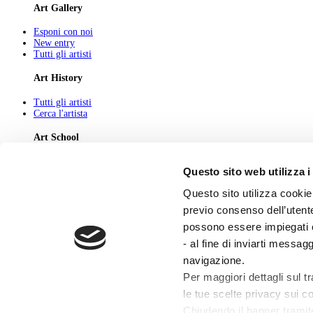
Art Gallery
Esponi con noi
New entry
Tutti gli artisti
Art History
Tutti gli artisti
Cerca l'artista
Art School
Tutti gli articoli
Questo sito web utilizza i
Cerca l'articolo
Questo sito utilizza cookie 
About
previo consenso dell’utente
Chi Siamo
possono essere impiegati co
Pubblicità
Newsletter
- al fine di inviarti messag
Privacy
navigazione.
Cerca
Contatti
Per maggiori dettagli sul t
le tue scelte privacy sui co
© 2026 GIUNTI EDITORE s.p.a., piazza Virgilio 4 - 20123 Milano
Codice fiscale e numero d'iscrizione al Registro Imprese di Milano - 80009810484
Chiudendo il banner tramit