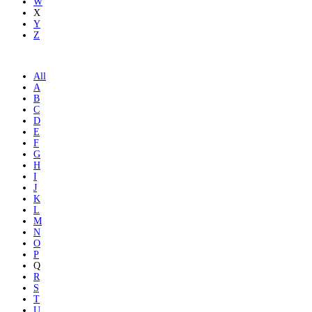
W
X
Y
Z
All
A
B
C
D
E
F
G
H
I
J
K
L
M
N
O
P
Q
R
S
T
U