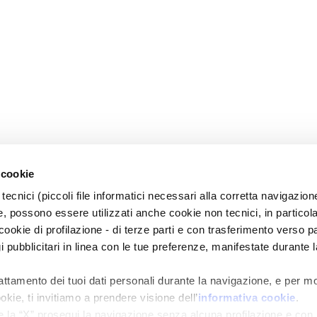
 cookie
tecnici (piccoli file informatici necessari alla corretta navigazion
, possono essere utilizzati anche cookie non tecnici, in particol
okie di profilazione - di terze parti e con trasferimento verso pa
gi pubblicitari in linea con le tue preferenze, manifestate durante l
rattamento dei tuoi dati personali durante la navigazione, e per m
okie, ti invitiamo a prendere visione dell’
informativa cookie
.
e la “X” prosegui la navigazione senza alcuna profilazione e con