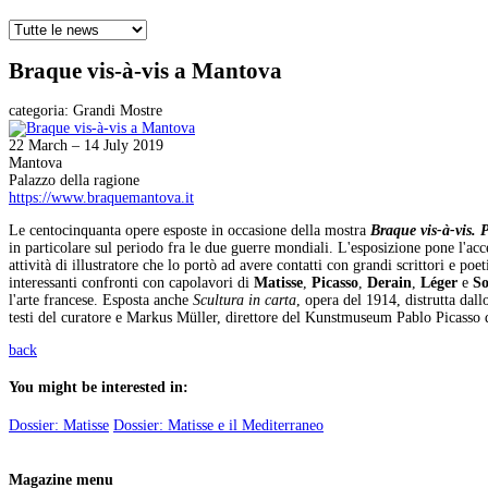
Braque vis-à-vis a Mantova
categoria:
Grandi Mostre
22 March – 14 July 2019
Mantova
Palazzo della ragione
https://www.braquemantova.it
Le centocinquanta opere esposte in occasione della mostra
Braque vis-à-vis.
in particolare sul periodo fra le due guerre mondiali. L'esposizione pone l'ac
attività di illustratore che lo portò ad avere contatti con grandi scrittori e po
interessanti confronti con capolavori di
Matisse
,
Picasso
,
Derain
,
Léger
e
So
l'arte francese. Esposta anche
Scultura in carta
, opera del 1914, distrutta dall
testi del curatore e Markus Müller, direttore del Kunstmuseum Pablo Picasso di 
back
You might be interested in:
Dossier: Matisse
Dossier: Matisse e il Mediterraneo
Magazine menu