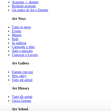
Acquista i dossier
Richiedi arretrati
Gli indici di Art e Dossier
Art News
Tutte le news
Eventi
Mostre
Kids
In galleria
Cataloghi e libri
Aste e mercato
Concorsi e Lavoro
Art Gallery
Esponi con noi
New entry
Tutti gli artisti
Art History
Tutti gli artisti
Cerca l'artista
Art School