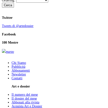
Ordering:
Cerca
Twitter
Tweets di @artedossier
Facebook
100 Mostre
marzo
Chi Siamo
Pubblicità
Abbonamenti
Newsletter
Contatti
Art e dossier
Il numero del mese
Il dossier del mese
Abbonati alla rivista
Acquista Art e Dossier