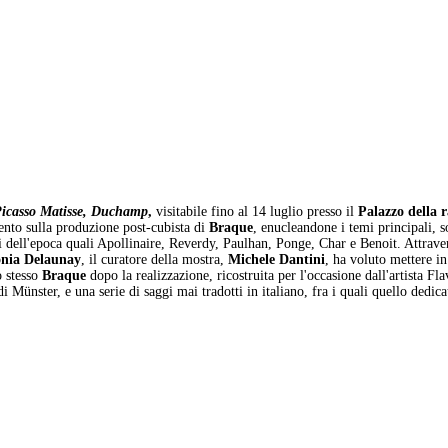
 Picasso Matisse, Duchamp
,
visitabile fino al 14 luglio presso il
Palazzo della 
cento sulla produzione post-cubista di
Braque
, enucleandone i temi principali, s
eti dell'epoca quali Apollinaire, Reverdy, Paulhan, Ponge, Char e Benoit. Attraver
nia Delaunay
, il curatore della mostra,
Michele Dantini
, ha voluto mettere in
o stesso
Braque
dopo la realizzazione, ricostruita per l'occasione dall'artista 
Münster, e una serie di saggi mai tradotti in italiano, fra i quali quello dedicat