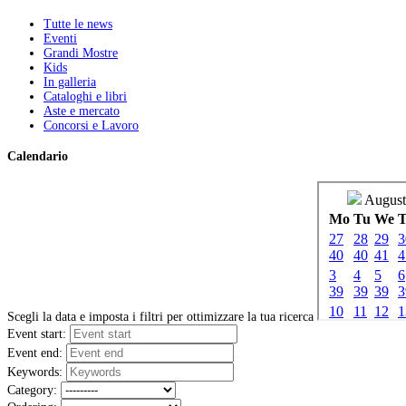
Tutte le news
Eventi
Grandi Mostre
Kids
In galleria
Cataloghi e libri
Aste e mercato
Concorsi e Lavoro
Calendario
Scegli la data e imposta i filtri per ottimizzare la tua ricerca
Event start:
Event end:
Keywords:
Category: