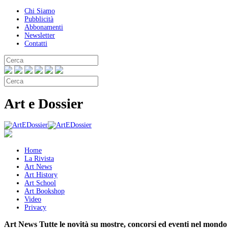
Chi Siamo
Pubblicità
Abbonamenti
Newsletter
Contatti
Art e Dossier
Home
La Rivista
Art News
Art History
Art School
Art Bookshop
Video
Privacy
Art News
Tutte le novità su mostre, concorsi ed eventi nel mondo 