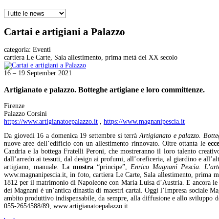
Cartai e artigiani a Palazzo
categoria:
Eventi
cartiera Le Carte, Sala allestimento, prima metà del XX secolo
16 – 19 September 2021
Artigianato e palazzo. Botteghe artigiane e loro committenze.
Firenze
Palazzo Corsini
https://www.artigianatoepalazzo.it
,
https://www.magnanipescia.it
Da giovedì 16 a domenica 19 settembre si terrà
Artigianato e palazzo. Botte
nuove aree dell’edificio con un allestimento rinnovato. Oltre ottanta le
ecc
Candria e la bottega Fratelli Peroni, che mostreranno il loro talento creati
dall’arredo ai tessuti, dal design ai profumi, all’oreficeria, al giardino e all’a
artigiano, manuale. La
mostra
“principe”,
Enrico Magnani Pescia. L’art
www.magnanipescia.it, in foto, cartiera Le Carte, Sala allestimento, prima meta
1812 per il matrimonio di Napoleone con Maria Luisa d’Austria. E ancora le f
dei Magnani è un’antica dinastia di maestri cartai. Oggi l’Impresa sociale M
ambito produttivo indispensabile, da sempre, alla diffusione e allo sviluppo d
055-2654588/89, www.artigianatoepalazzo.it.