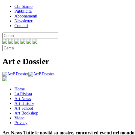
Chi Siamo
Pubblicità
Abbonamenti
Newsletter
Contatti
Art e Dossier
Home
La Rivista
Art News
Art History
Art School
Art Bookshop
Video
Privacy
Art News
Tutte le novità su mostre, concorsi ed eventi nel mondo 