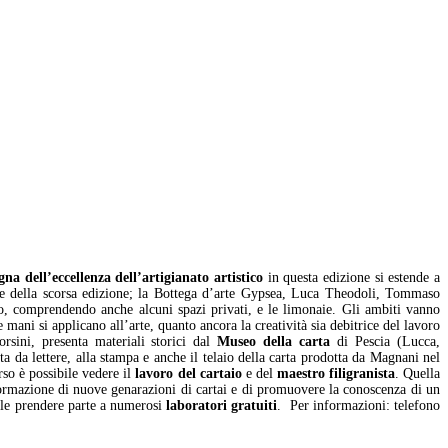
gna dell’eccellenza dell’artigianato artistico
in questa edizione si estende a
rice della scorsa edizione; la Bottega d’arte Gypsea, Luca Theodoli, Tommaso
zo, comprendendo anche alcuni spazi privati, e le limonaie. Gli ambiti vanno
e mani si applicano all’arte, quanto ancora la creatività sia debitrice del lavoro
orsini, presenta materiali storici dal
Museo della carta
di Pescia (Lucca,
ta da lettere, alla stampa e anche il telaio della carta prodotta da Magnani nel
o è possibile vedere il
lavoro del cartaio
e del
maestro filigranista
. Quella
 formazione di nuove genarazioni di cartai e di promuovere la conoscenza di un
bile prendere parte a numerosi
laboratori gratuiti
. Per informazioni: telefono