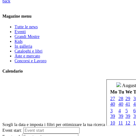
back
Magazine menu
Tutte le news
Eventi
Grandi Mostre
Kids
In galleria
Cataloghi e libri
Aste e mercato
Concorsi e Lavoro
Calendario
Scegli la data e imposta i filtri per ottimizzare la tua ricerca
Event start: