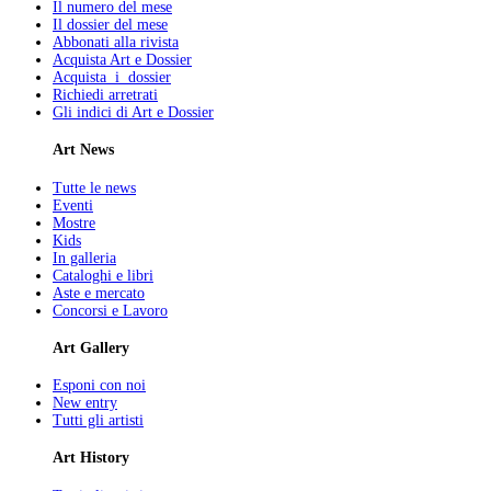
Il numero del mese
Il dossier del mese
Abbonati alla rivista
Acquista Art e Dossier
Acquista i dossier
Richiedi arretrati
Gli indici di Art e Dossier
Art News
Tutte le news
Eventi
Mostre
Kids
In galleria
Cataloghi e libri
Aste e mercato
Concorsi e Lavoro
Art Gallery
Esponi con noi
New entry
Tutti gli artisti
Art History