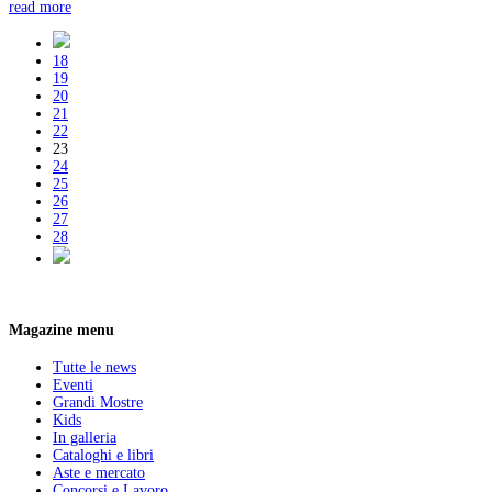
read more
18
19
20
21
22
23
24
25
26
27
28
Magazine menu
Tutte le news
Eventi
Grandi Mostre
Kids
In galleria
Cataloghi e libri
Aste e mercato
Concorsi e Lavoro