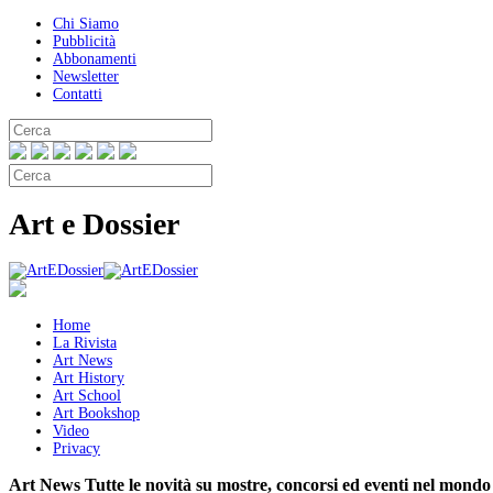
Chi Siamo
Pubblicità
Abbonamenti
Newsletter
Contatti
Art e Dossier
Home
La Rivista
Art News
Art History
Art School
Art Bookshop
Video
Privacy
Art News
Tutte le novità su mostre, concorsi ed eventi nel mondo 