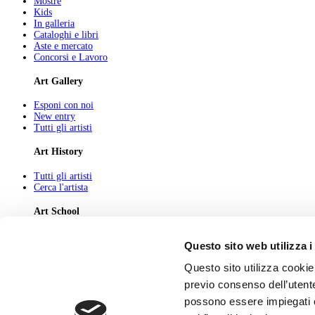
Mostre
Kids
In galleria
Cataloghi e libri
Aste e mercato
Concorsi e Lavoro
Art Gallery
Esponi con noi
New entry
Tutti gli artisti
Art History
Tutti gli artisti
Cerca l'artista
Art School
Tutti gli articoli
Questo sito web utilizza i
Cerca l'articolo
Questo sito utilizza cookie 
About
previo consenso dell’utente
Chi Siamo
possono essere impiegati co
Pubblicità