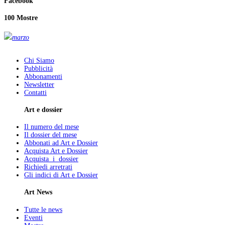
Facebook
100 Mostre
marzo
Chi Siamo
Pubblicità
Abbonamenti
Newsletter
Contatti
Art e dossier
Il numero del mese
Il dossier del mese
Abbonati ad Art e Dossier
Acquista Art e Dossier
Acquista i dossier
Richiedi arretrati
Gli indici di Art e Dossier
Art News
Tutte le news
Eventi