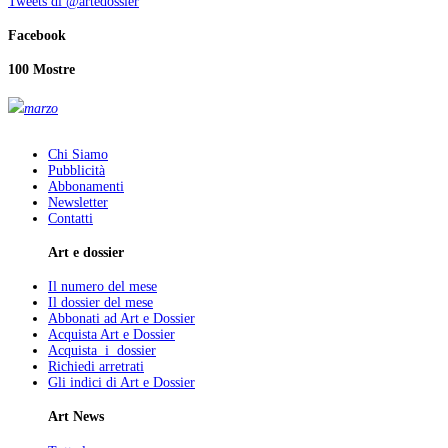
Tweets di @artedossier
Facebook
100 Mostre
marzo
Chi Siamo
Pubblicità
Abbonamenti
Newsletter
Contatti
Art e dossier
Il numero del mese
Il dossier del mese
Abbonati ad Art e Dossier
Acquista Art e Dossier
Acquista i dossier
Richiedi arretrati
Gli indici di Art e Dossier
Art News