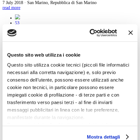
7 July 2018 · San Marino, Repubblica di San Marino
read more
53
54
55
56
57
58
59
Questo sito web utilizza i cookie
60
61
Questo sito utilizza cookie tecnici (piccoli file informatici
62
necessari alla corretta navigazione) e, solo previo
63
consenso dell’utente, possono essere utilizzati anche
cookie non tecnici, in particolare possono essere
impiegati cookie di profilazione - di terze parti e con
Magazine menu
trasferimento verso paesi terzi - al fine di inviarti
messaggi pubblicitari in linea con le tue preferenze,
Tutte le news
Eventi
manifestate durante la navigazione.
Grandi Mostre
Per maggiori dettagli sul trattamento dei tuoi dati
Kids
In galleria
personali durante la navigazione, e per modificare le tue
Cataloghi e libri
Mostra dettagli
scelte privacy sui cookie, ti invitiamo a prendere visione