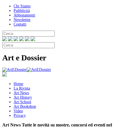
Chi Siamo
Pubblicità
Abbonamenti
Newsletter
Contatti
Art e Dossier
Home
La Rivista
Art News
Art History
Art School
Art Bookshop
Video
Privacy
Art News
Tutte le novità su mostre, concorsi ed eventi nel