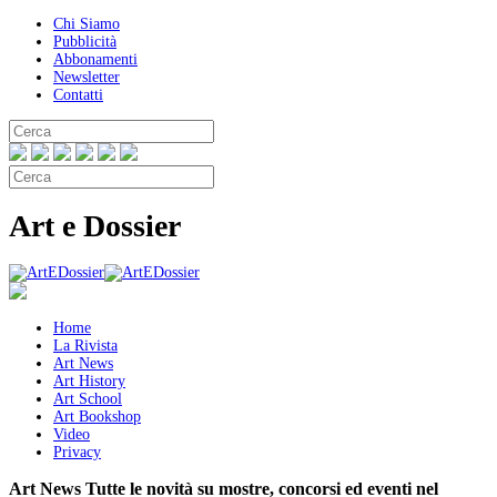
Chi Siamo
Pubblicità
Abbonamenti
Newsletter
Contatti
Art e Dossier
Home
La Rivista
Art News
Art History
Art School
Art Bookshop
Video
Privacy
Art News
Tutte le novità su mostre, concorsi ed eventi nel