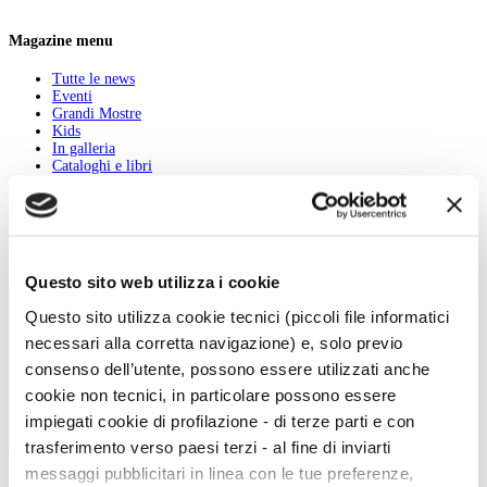
Magazine menu
Tutte le news
Eventi
Grandi Mostre
Kids
In galleria
Cataloghi e libri
Aste e mercato
Concorsi e Lavoro
Calendario
Scegli la data e imposta i filtri per ottimizzare la tua ricerca
Questo sito web utilizza i cookie
Questo sito utilizza cookie tecnici (piccoli file informatici
necessari alla corretta navigazione) e, solo previo
consenso dell’utente, possono essere utilizzati anche
cookie non tecnici, in particolare possono essere
impiegati cookie di profilazione - di terze parti e con
trasferimento verso paesi terzi - al fine di inviarti
Event start:
messaggi pubblicitari in linea con le tue preferenze,