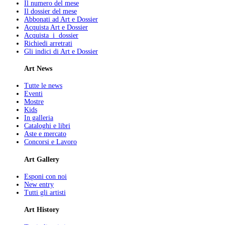
Il numero del mese
Il dossier del mese
Abbonati ad Art e Dossier
Acquista Art e Dossier
Acquista i dossier
Richiedi arretrati
Gli indici di Art e Dossier
Art News
Tutte le news
Eventi
Mostre
Kids
In galleria
Cataloghi e libri
Aste e mercato
Concorsi e Lavoro
Art Gallery
Esponi con noi
New entry
Tutti gli artisti
Art History