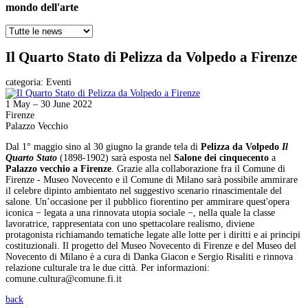
mondo dell'arte
Il Quarto Stato di Pelizza da Volpedo a Firenze
categoria:
Eventi
1 May – 30 June 2022
Firenze
Palazzo Vecchio
Dal 1° maggio sino al 30 giugno la grande tela di
Pelizza da Volpedo
Il
Quarto Stato
(1898-1902) sarà esposta nel
Salone dei cinquecento
a
Palazzo vecchio a Firenze
. Grazie alla collaborazione fra il Comune di
Firenze - Museo Novecento e il Comune di Milano sarà possibile ammirare
il celebre dipinto ambientato nel suggestivo scenario rinascimentale del
salone. Un’occasione per il pubblico fiorentino per ammirare quest'opera
iconica − legata a una rinnovata utopia sociale −, nella quale la classe
lavoratrice, rappresentata con uno spettacolare realismo, diviene
protagonista richiamando tematiche legate alle lotte per i diritti e ai principi
costituzionali. Il progetto del Museo Novecento di Firenze e del Museo del
Novecento di Milano è a cura di Danka Giacon e Sergio Risaliti e rinnova
relazione culturale tra le due città. Per informazioni:
comune.cultura@comune.fi.it
back