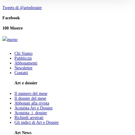
Tweets di @artedossier
Facebook
100 Mostre
marzo
Chi Siamo
Pubblicità
Abbonamenti
Newsletter
Contatti
Art e dossier
Il numero del mese
Il dossier del mese
Abbonati alla rivista
Acquista Art e Dossier
Acquista i dossier
Richiedi arretrati
Gli indici di Art e Dossier
Art News