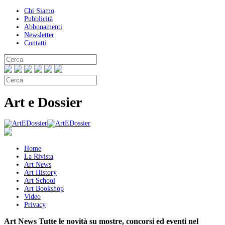
Chi Siamo
Pubblicità
Abbonamenti
Newsletter
Contatti
Art e Dossier
Home
La Rivista
Art News
Art History
Art School
Art Bookshop
Video
Privacy
Art News
Tutte le novità su mostre, concorsi ed eventi nel