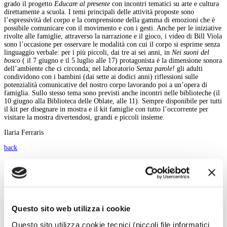
grado il progetto
Educare al presente
con incontri tematici su arte e cultura
direttamente a scuola. I temi principali delle attività proposte sono
l’espressività del corpo e la comprensione della gamma di emozioni che è
possibile comunicare con il movimento e con i gesti. Anche per le iniziative
rivolte alle famiglie, attraverso la narrazione e il gioco, i video di Bill Viola
sono l’occasione per osservare le modalità con cui il corpo si esprime senza
linguaggio verbale: per i più piccoli, dai tre ai sei anni, in
Nei suoni del
bosco
( il 7 giugno e il 5 luglio alle 17) protagonista è la dimensione sonora
dell’ambiente che ci circonda; nel laboratorio
Senza parole!
gli adulti
condividono con i bambini (dai sette ai dodici anni) riflessioni sulle
potenzialità comunicative del nostro corpo lavorando poi a un’opera di
famiglia. Sullo stesso tema sono previsti anche incontri nelle biblioteche (il
10 giugno alla Biblioteca delle Oblate, alle 11). Sempre disponibile per tutti
il kit per disegnare in mostra e il kit famiglie con tutto l’occorrente per
visitare la mostra divertendosi, grandi e piccoli insieme.
Ilaria Ferraris
back
Magazine menu
Tutte le news
Eventi
Grandi Mostre
Questo sito web utilizza i cookie
Kids
In galleria
Questo sito utilizza cookie tecnici (piccoli file informatici