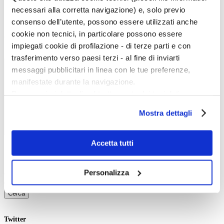
Cataloghi e libri
necessari alla corretta navigazione) e, solo previo
Aste e mercato
Concorsi e Lavoro
consenso dell’utente, possono essere utilizzati anche
cookie non tecnici, in particolare possono essere
Calendario
impiegati cookie di profilazione - di terze parti e con
Scegli la data e imposta i filtri per ottimizzare la tua ricerca
trasferimento verso paesi terzi - al fine di inviarti
messaggi pubblicitari in linea con le tue preferenze,
manifestate durante la navigazione.
Per maggiori dettagli sul trattamento dei tuoi dati
personali durante la navigazione, e per modificare le tue
Mostra dettagli
scelte privacy sui cookie, ti invitiamo a prendere visione
dell’
informativa cookie
.
Chiudendo il banner tramite la “X” prosegui la
Accetta tutti
Event start:
navigazione senza alcuna profilazione e con installazione
Event end:
Keywords:
dei soli cookie tecnici. Selezionando “Accetta tutti” presti
Personalizza
Category:
il tuo consenso alla profilazione che potrai revocare in
Ordering:
ogni momento
Revoca
Cerca
Twitter