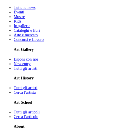
Tutte le news
Eventi
Mostre
Kids
In galleria
Cataloghi e libri
Aste e mercato
Concorsi e Lavoro
Art Gallery
Esponi con noi
New entry
Tutti gli artisti
Art History
Tutti gli artisti
Cerca l'artista
Art School
Tutti gli articoli
Cerca l'articolo
About