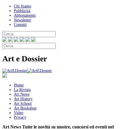
Chi Siamo
Pubblicità
Abbonamenti
Newsletter
Contatti
Art e Dossier
Home
La Rivista
Art News
Art History
Art School
Art Bookshop
Video
Privacy
Art News
Tutte le novità su mostre, concorsi ed eventi nel