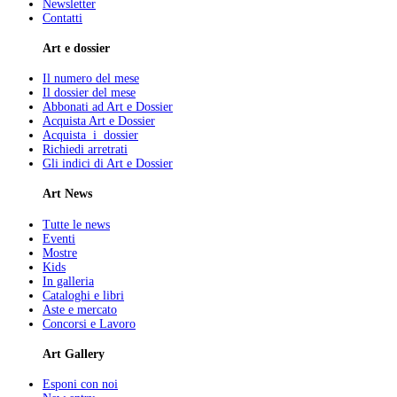
Newsletter
Contatti
Art e dossier
Il numero del mese
Il dossier del mese
Abbonati ad Art e Dossier
Acquista Art e Dossier
Acquista i dossier
Richiedi arretrati
Gli indici di Art e Dossier
Art News
Tutte le news
Eventi
Mostre
Kids
In galleria
Cataloghi e libri
Aste e mercato
Concorsi e Lavoro
Art Gallery
Esponi con noi