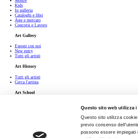
Mostre
Kids
In galleria
Cataloghi e libri
Aste e mercato
Concorsi e Lavoro
Art Gallery
Esponi con noi
New entry
Tutti gli artisti
Art History
Tutti gli artisti
Cerca l'artista
Art School
Tutti gli articoli
Questo sito web utilizza i
Cerca l'articolo
Questo sito utilizza cookie 
About
previo consenso dell’utente
Chi Siamo
possono essere impiegati co
Pubblicità