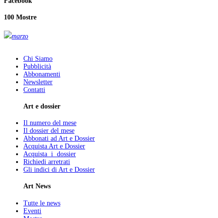
Facebook
100 Mostre
marzo
Chi Siamo
Pubblicità
Abbonamenti
Newsletter
Contatti
Art e dossier
Il numero del mese
Il dossier del mese
Abbonati ad Art e Dossier
Acquista Art e Dossier
Acquista i dossier
Richiedi arretrati
Gli indici di Art e Dossier
Art News
Tutte le news
Eventi