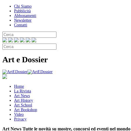
Chi Siamo
Pubblicità
Abbonamenti
Newsletter
Contatti
Art e Dossier
Home
La Rivista
Art News
Art History
Art School
Art Bookshop
Video
Privacy
Art News
Tutte le novità su mostre, concorsi ed eventi nel mondo 