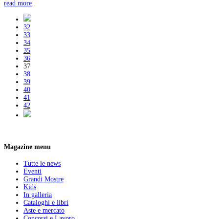
read more
32
33
34
35
36
37
38
39
40
41
42
Magazine menu
Tutte le news
Eventi
Grandi Mostre
Kids
In galleria
Cataloghi e libri
Aste e mercato
Concorsi e Lavoro