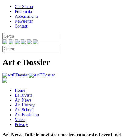
Chi Siamo
Pubblicità
Abbonamenti
Newsletter
Contatti
Art e Dossier
Home
La Rivista
Art News
Art History
Art School
Art Bookshop
Video
Privacy
Art News
Tutte le novità su mostre, concorsi ed eventi nel