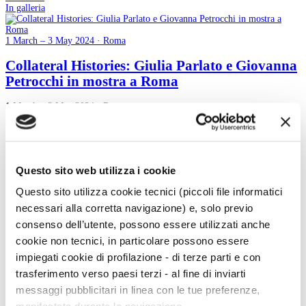
In galleria
1 March – 3 May 2024 · Roma
Collateral Histories: Giulia Parlato e Giovanna
Petrocchi in mostra a Roma
1 March – 3 May 2024 · Roma
read more
2
3
Questo sito web utilizza i cookie
4
5
Questo sito utilizza cookie tecnici (piccoli file informatici
6
7
necessari alla corretta navigazione) e, solo previo
8
consenso dell’utente, possono essere utilizzati anche
9
10
cookie non tecnici, in particolare possono essere
11
impiegati cookie di profilazione - di terze parti e con
12
trasferimento verso paesi terzi - al fine di inviarti
messaggi pubblicitari in linea con le tue preferenze,