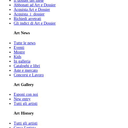
Il dossier del mese
Abbonati ad Art e Dossier
Acquista Art e Dossier
Acquista i dossier
Richiedi arretrati
Gli indici di Art e Dossier
Art News
Tutte le news
Eventi
Mostre
Kids
In galleria
Cataloghi e libri
Aste e mercato
Concorsi e Lavoro
Art Gallery
Esponi con noi
New entry
Tutti gli artisti
Art History
Tutti gli artisti
Cerca l'artista