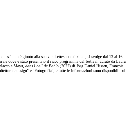
uest'anno è giunto alla sua ventisettesima edizione, si svolge dal 13 al 16
urale dove è stato presentato il ricco programma del festival, curato da Laura
polacco e
Maya, dans l’oeil de Pablo
(2022) di Jörg Daniel Hissen, François
tettura e design" e "Fotografia", e tutte le informazioni sono disponibili sul