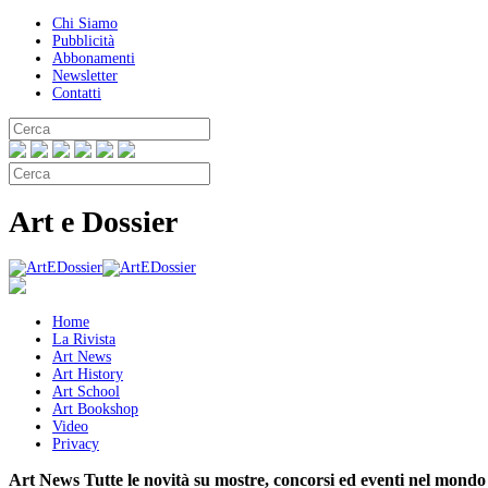
Chi Siamo
Pubblicità
Abbonamenti
Newsletter
Contatti
Art e Dossier
Home
La Rivista
Art News
Art History
Art School
Art Bookshop
Video
Privacy
Art News
Tutte le novità su mostre, concorsi ed eventi nel mondo 