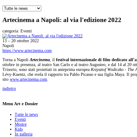
Artecinema a Napoli: al via l'edizione 2022
categoria:
Eventi
13 – 20 ottobre 2022
Napoli
https://www.artecinema.com
Torna a Napoli
Artecinema
, il
festival internazionale di film dedicato all’ar
ottobre in presenza, al teatro San Carlo e al teatro Augusteo, e dal 14 al 20 o
Trisorio, sono stati proiettati in anteprima europea
Krzysztof Wodiczko - The
Lévy-Kuentz, che svela il rapporto tra Pablo Picasso e sua figlia Maya. Il prog
sito
www.artecinema.com
.
indietro
Menu Art e Dossier
Tutte le news
Eventi
Mostre
Kids
In galleria