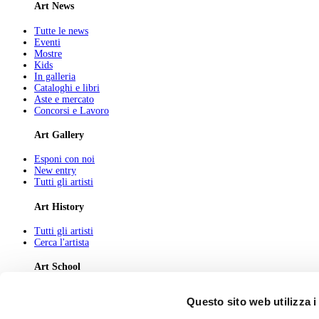
Art News
Tutte le news
Eventi
Mostre
Kids
In galleria
Cataloghi e libri
Aste e mercato
Concorsi e Lavoro
Art Gallery
Esponi con noi
New entry
Tutti gli artisti
Art History
Tutti gli artisti
Cerca l'artista
Art School
Tutti gli articoli
Questo sito web utilizza i
Cerca l'articolo