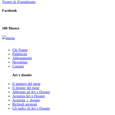
Tweets di @artedossier
Facebook
100 Mostre
marzo
Chi Siamo
Pubblicità
Abbonamenti
Newsletter
Contatti
Art e dossier
Il numero del mese
Il dossier del mese
Abbonati ad Art e Dossier
Acquista Art e Dossier
Acquista i dossier
Richiedi arretrati
Gli indici di Art e Dossier