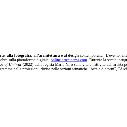
te, alla fotografia, all’architettura e al design
contemporanei. L'evento, che q
ttobre sulla piattaforma digitale
online.artecinema.com
. Durante la serata inaug
 Art of Un-War
(2022) della regista Maria Niro sulla vita e l'attività dell'artista 
ramma delle proiezioni, divise nelle sezioni tematiche "Arte e dintorni", "Archi