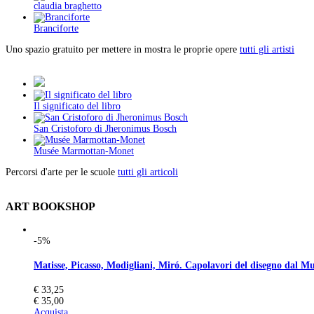
claudia braghetto
Branciforte
Uno spazio gratuito per mettere in mostra le proprie opere
tutti gli artisti
Il significato del libro
San Cristoforo di Jheronimus Bosch
Musée Marmottan-Monet
Percorsi d'arte per le scuole
tutti gli articoli
ART BOOKSHOP
-5%
Matisse, Picasso, Modigliani, Miró. Capolavori del disegno dal M
€ 33,25
€ 35,00
Acquista