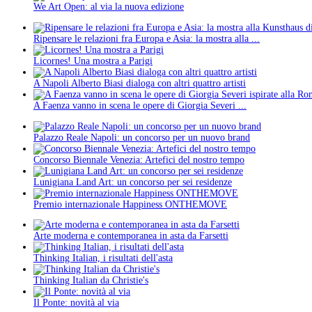
We Art Open: al via la nuova edizione
Ripensare le relazioni fra Europa e Asia: la mostra alla ...
Licornes! Una mostra a Parigi
A Napoli Alberto Biasi dialoga con altri quattro artisti
A Faenza vanno in scena le opere di Giorgia Severi ...
Palazzo Reale Napoli: un concorso per un nuovo brand
Concorso Biennale Venezia: Artefici del nostro tempo
Lunigiana Land Art: un concorso per sei residenze
Premio internazionale Happiness ONTHEMOVE
Arte moderna e contemporanea in asta da Farsetti
Thinking Italian, i risultati dell'asta
Thinking Italian da Christie's
Il Ponte: novità al via