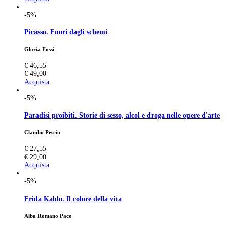
-5%
Picasso. Fuori dagli schemi
Gloria Fossi
€ 46,55
€ 49,00
Acquista
-5%
Paradisi proibiti. Storie di sesso, alcol e droga nelle opere d'arte
Claudio Pescio
€ 27,55
€ 29,00
Acquista
-5%
Frida Kahlo. Il colore della vita
Alba Romano Pace