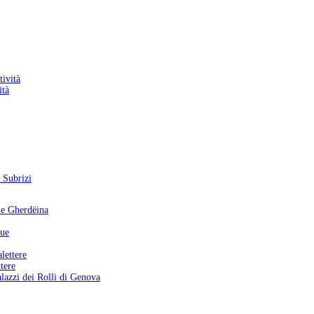
ità
tere