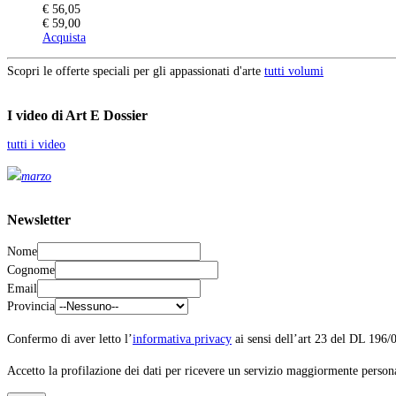
€ 56,05
€ 59,00
Acquista
Scopri le offerte speciali per gli appassionati d'arte
tutti volumi
I video di Art E Dossier
tutti i video
marzo
Newsletter
Nome
Cognome
Email
Provincia
Confermo di aver letto l’
informativa privacy
ai sensi dell’art 23 del DL 196/
Accetto la profilazione dei dati per ricevere un servizio maggiormente person