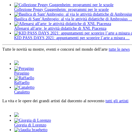
Collezione Peggy Guggenheim: programmi per le scuole
Basilica di Sant’Ambrogio: al via le attività didattiche di Ambrosius ..
Allenarsi all'arte: le attività didattiche di XNL Piacenza
KID PASS DAYS 2021: appuntamenti per scoprire l’arte a misura ...
Tutte le novità su mostre, eventi e concorsi nel mondo dell'arte
tutte le news
Perugino
Raffaello
Canaletto
La vita e le opere dei grandi artisti dal duecento al novecento
tutti gli artisti
Giorgia di Lorenzo