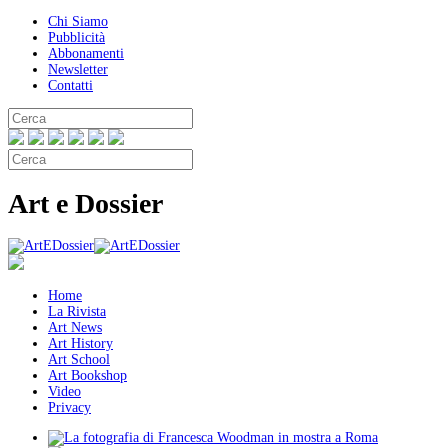
Chi Siamo
Pubblicità
Abbonamenti
Newsletter
Contatti
Art e Dossier
Home
La Rivista
Art News
Art History
Art School
Art Bookshop
Video
Privacy