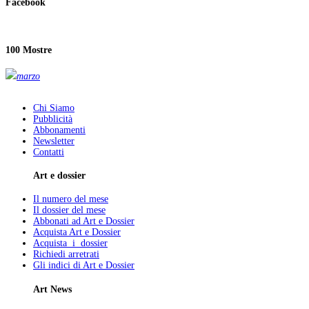
Facebook
100 Mostre
marzo
Chi Siamo
Pubblicità
Abbonamenti
Newsletter
Contatti
Art e dossier
Il numero del mese
Il dossier del mese
Abbonati ad Art e Dossier
Acquista Art e Dossier
Acquista i dossier
Richiedi arretrati
Gli indici di Art e Dossier
Art News