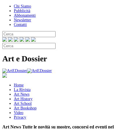
Chi Siamo
Pubblicità
Abbonamenti
Newsletter
Contatti
Art e Dossier
Home
La Rivista
Art News
Art History
Art School
Art Bookshop
Video
Privacy
Art News
Tutte le novità su mostre, concorsi ed eventi nel