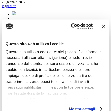
26 gennaio 2017
leggi tutto
1
2
3
4
5
6
7
Questo sito web utilizza i cookie
8
9
Questo sito utilizza cookie tecnici (piccoli file informatici
necessari alla corretta navigazione) e, solo previo
consenso dell’utente, possono essere utilizzati anche
cookie non tecnici, in particolare possono essere
Menu Art e Dossier
impiegati cookie di profilazione - di terze parti e con
Tutte le news
trasferimento verso paesi terzi - al fine di inviarti
Eventi
messaggi pubblicitari in linea con le tue preferenze,
Mostre
Kids
manifestate durante la navigazione.
In galleria
Per maggiori dettagli sul trattamento dei tuoi dati
Cataloghi e libri
Aste e mercato
personali durante la navigazione, e per modificare le tue
Concorsi e Lavoro
Mostra dettagli
scelte privacy sui cookie, ti invitiamo a prendere visione