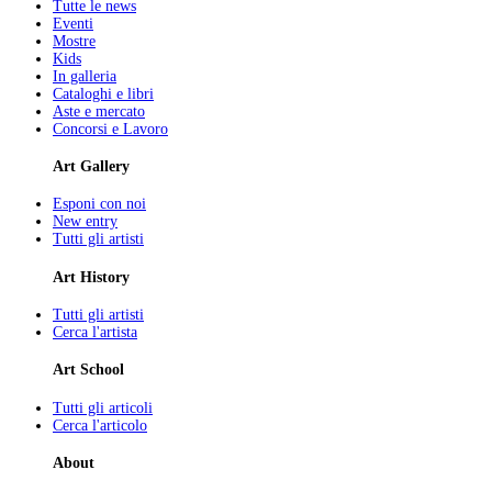
Tutte le news
Eventi
Mostre
Kids
In galleria
Cataloghi e libri
Aste e mercato
Concorsi e Lavoro
Art Gallery
Esponi con noi
New entry
Tutti gli artisti
Art History
Tutti gli artisti
Cerca l'artista
Art School
Tutti gli articoli
Cerca l'articolo
About