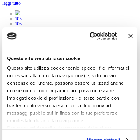
leggi tutto
105
106
107
108
109
110
111
112
Questo sito web utilizza i cookie
113
114
Questo sito utilizza cookie tecnici (piccoli file informatici
115
necessari alla corretta navigazione) e, solo previo
consenso dell’utente, possono essere utilizzati anche
cookie non tecnici, in particolare possono essere
Menu Art e Dossier
impiegati cookie di profilazione - di terze parti e con
trasferimento verso paesi terzi - al fine di inviarti
Tutte le news
Eventi
messaggi pubblicitari in linea con le tue preferenze,
Mostre
manifestate durante la navigazione.
Kids
In galleria
Per maggiori dettagli sul trattamento dei tuoi dati
Cataloghi e libri
personali durante la navigazione, e per modificare le tue
Aste e mercato