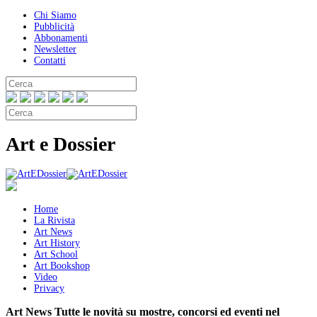
Chi Siamo
Pubblicità
Abbonamenti
Newsletter
Contatti
Art e Dossier
Home
La Rivista
Art News
Art History
Art School
Art Bookshop
Video
Privacy
Art News
Tutte le novità su mostre, concorsi ed eventi nel