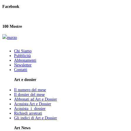
Facebook
100 Mostre
marzo
Chi Siamo
Pubblicità
Abbonamenti
Newsletter
Contatti
Art e dossier
Il numero del mese
Il dossier del mese
Abbonati ad Art e Dossier
Acquista Art e Dossier
Acquista i dossier
Richiedi arretrati
Gli indici di Art e Dossier
Art News