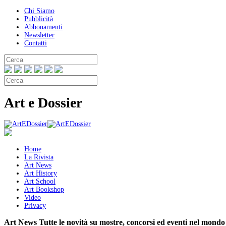
Chi Siamo
Pubblicità
Abbonamenti
Newsletter
Contatti
Art e Dossier
Home
La Rivista
Art News
Art History
Art School
Art Bookshop
Video
Privacy
Art News
Tutte le novità su mostre, concorsi ed eventi nel mondo 