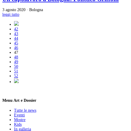
3 agosto 2020 · Bologna
leggi tutto
42
43
44
45
46
47
48
49
50
51
52
Menu Art e Dossier
Tutte le news
Eventi
Mostre
Kids
In galleria