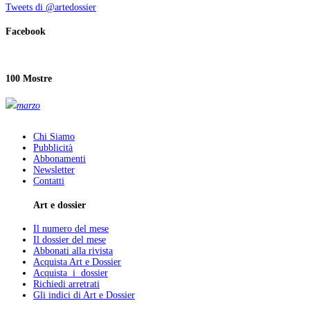
Tweets di @artedossier
Facebook
100 Mostre
marzo
Chi Siamo
Pubblicità
Abbonamenti
Newsletter
Contatti
Art e dossier
Il numero del mese
Il dossier del mese
Abbonati alla rivista
Acquista Art e Dossier
Acquista i dossier
Richiedi arretrati
Gli indici di Art e Dossier