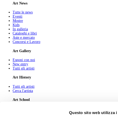
Art News
Tutte le news
Eventi
Mostre
Kids
In galleria
Cataloghi e libri
Aste e mercato
Concorsi e Lavoro
Art Gallery
Esponi con noi
New entry
Tutti gli artisti
Art History
Tutti gli artisti
Cerca l'artista
Art School
Tutti gli articoli
Questo sito web utilizza i
Cerca l'articolo