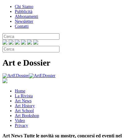
Chi Siamo
Pubblicità
Abbonamenti
Newsletter
Contatti
Art e Dossier
Home
La Rivista
Art News
Art History
Art School
Art Bookshop
Video
Privacy
Art News
Tutte le novità su mostre, concorsi ed eventi nel