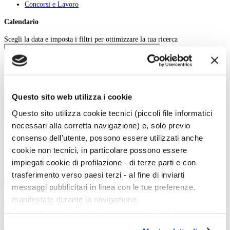
Concorsi e Lavoro
Calendario
Scegli la data e imposta i filtri per ottimizzare la tua ricerca
Questo sito web utilizza i cookie
Questo sito utilizza cookie tecnici (piccoli file informatici
necessari alla corretta navigazione) e, solo previo
Inizio evento:
consenso dell’utente, possono essere utilizzati anche
Fine evento:
cookie non tecnici, in particolare possono essere
Parole chiave:
impiegati cookie di profilazione - di terze parti e con
Categoria:
Ordinamento:
trasferimento verso paesi terzi - al fine di inviarti
Cerca
messaggi pubblicitari in linea con le tue preferenze,
manifestate durante la navigazione.
Twitter
Per maggiori dettagli sul trattamento dei tuoi dati
personali durante la navigazione, e per modificare le tue
Tweets di @artedossier