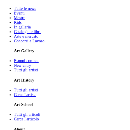
Tutte le news
Eventi
Mostre
Kids
In galleria
Cataloghi e libri
Aste e mercato
Concorsi e Lavoro
Art Gallery
Esponi con noi
New entry
Tutti gli artisti
Art History
Tutti gli artisti
Cerca l'artista
Art School
Tutti gli articoli
Cerca l'articolo
About