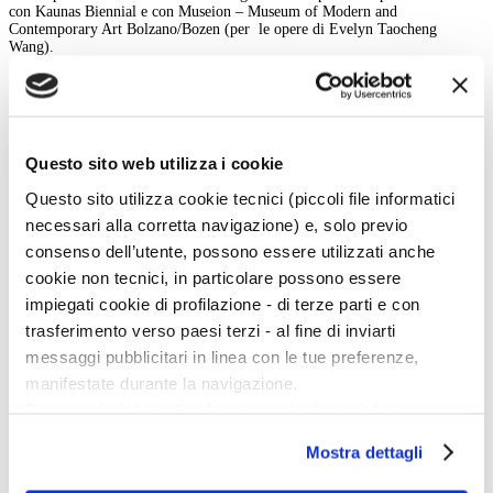
con Kaunas Biennial e con Museion – Museum of Modern and
Contemporary Art Bolzano/Bozen (per le opere di Evelyn Taocheng
Wang).
Al fine di celebrare i dieci anni della Biennale, fondata nel 2008 dall'attuale
direttrice Doris Ghetta, sarà infine presentata una pubblicazione che ne
ripercorre la storia e ne che ne illustra il suo ruolo di catalizzatore per
l’innovazione artistica e il dialogo culturale nella regione.
Questo sito web utilizza i cookie
Marta Santacatterina
Questo sito utilizza cookie tecnici (piccoli file informatici
indietro
necessari alla corretta navigazione) e, solo previo
consenso dell’utente, possono essere utilizzati anche
Menu Art e Dossier
cookie non tecnici, in particolare possono essere
Tutte le news
impiegati cookie di profilazione - di terze parti e con
Eventi
Mostre
trasferimento verso paesi terzi - al fine di inviarti
Kids
messaggi pubblicitari in linea con le tue preferenze,
In galleria
Cataloghi e libri
manifestate durante la navigazione.
Aste e mercato
Per maggiori dettagli sul trattamento dei tuoi dati
Concorsi e Lavoro
personali durante la navigazione, e per modificare le tue
Mostra dettagli
Calendario
scelte privacy sui cookie, ti invitiamo a prendere visione
dell’
informativa cookie
.
Scegli la data e imposta i filtri per ottimizzare la tua ricerca