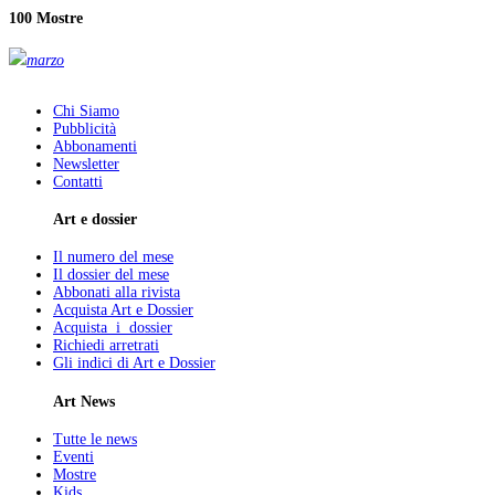
100 Mostre
marzo
Chi Siamo
Pubblicità
Abbonamenti
Newsletter
Contatti
Art e dossier
Il numero del mese
Il dossier del mese
Abbonati alla rivista
Acquista Art e Dossier
Acquista i dossier
Richiedi arretrati
Gli indici di Art e Dossier
Art News
Tutte le news
Eventi
Mostre
Kids