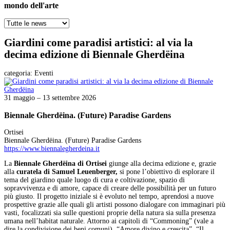
mondo dell'arte
Giardini come paradisi artistici: al via la
decima edizione di Biennale Gherdëina
categoria:
Eventi
31 maggio – 13 settembre 2026
Biennale Gherdëina. (Future) Paradise Gardens
Ortisei
Biennale Gherdëina. (Future) Paradise Gardens
https://www.biennalegherdeina.it
La
Biennale Gherdëina di Ortisei
giunge alla decima edizione e, grazie
alla
curatela di Samuel Leuenberger,
si pone l’obiettivo di esplorare il
tema del giardino quale luogo di cura e coltivazione, spazio di
sopravvivenza e di amore, capace di creare delle possibilità per un futuro
più giusto. Il progetto iniziale si è evoluto nel tempo, aprendosi a nuove
prospettive grazie alle quali gli artisti possono dialogare con immaginari più
vasti, focalizzati sia sulle questioni proprie della natura sia sulla presenza
umana nell’habitat naturale. Attorno ai capitoli di “Commoning” (vale a
dire la condivisione dei beni comuni), “Amore divino e crescita”, “Il