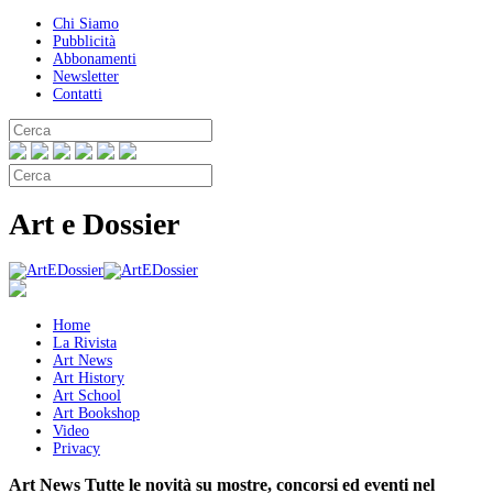
Chi Siamo
Pubblicità
Abbonamenti
Newsletter
Contatti
Art e Dossier
Home
La Rivista
Art News
Art History
Art School
Art Bookshop
Video
Privacy
Art News
Tutte le novità su mostre, concorsi ed eventi nel