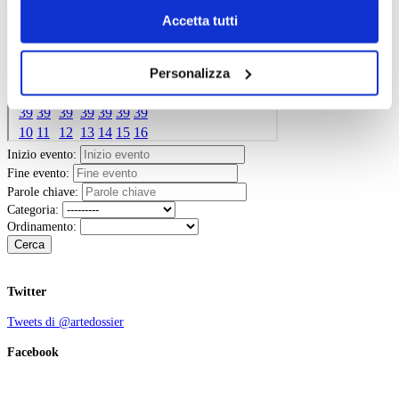
Chiudendo il banner tramite la “X” prosegui la
Accetta tutti
navigazione senza alcuna profilazione e con installazione
dei soli cookie tecnici. Selezionando “Accetta tutti” presti
Personalizza
il tuo consenso alla profilazione che potrai revocare in
ogni momento
Revoca
Inizio evento:
Fine evento:
Parole chiave:
Categoria:
Ordinamento:
Cerca
Twitter
Tweets di @artedossier
Facebook