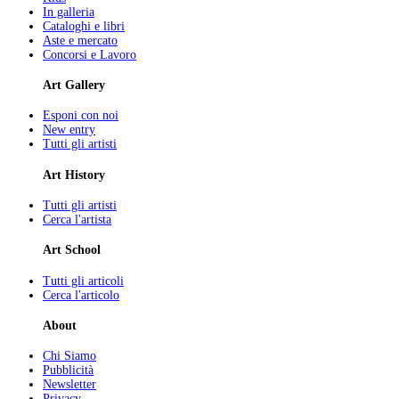
In galleria
Cataloghi e libri
Aste e mercato
Concorsi e Lavoro
Art Gallery
Esponi con noi
New entry
Tutti gli artisti
Art History
Tutti gli artisti
Cerca l'artista
Art School
Tutti gli articoli
Cerca l'articolo
About
Chi Siamo
Pubblicità
Newsletter
Privacy