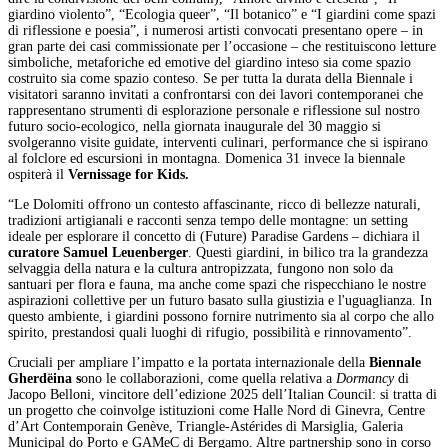
giardino violento”, “Ecologia queer”, “Il botanico” e “I giardini come spazi
di riflessione e poesia”, i numerosi artisti convocati presentano opere – in
gran parte dei casi commissionate per l’occasione – che restituiscono letture
simboliche, metaforiche ed emotive del giardino inteso sia come spazio
costruito sia come spazio conteso. Se per tutta la durata della Biennale i
visitatori saranno invitati a confrontarsi con dei lavori contemporanei che
rappresentano strumenti di esplorazione personale e riflessione sul nostro
futuro socio-ecologico, nella giornata inaugurale del 30 maggio si
svolgeranno visite guidate, interventi culinari, performance che si ispirano
al folclore ed escursioni in montagna. Domenica 31 invece la biennale
ospiterà il
Vernissage for Kids.
“Le Dolomiti offrono un contesto affascinante, ricco di bellezze naturali,
tradizioni artigianali e racconti senza tempo delle montagne: un setting
ideale per esplorare il concetto di (Future) Paradise Gardens – dichiara il
curatore Samuel Leuenberger
. Questi giardini, in bilico tra la grandezza
selvaggia della natura e la cultura antropizzata, fungono non solo da
santuari per flora e fauna, ma anche come spazi che rispecchiano le nostre
aspirazioni collettive per un futuro basato sulla giustizia e l'uguaglianza. In
questo ambiente, i giardini possono fornire nutrimento sia al corpo che allo
spirito, prestandosi quali luoghi di rifugio, possibilità e rinnovamento”.
Cruciali per ampliare l’impatto e la portata internazionale della
Biennale
Gherdëina s
ono le collaborazioni, come quella relativa a
Dormancy
di
Jacopo Belloni, vincitore dell’edizione 2025 dell’Italian Council: si tratta di
un progetto che coinvolge istituzioni come Halle Nord di Ginevra, Centre
d’Art Contemporain Genève, Triangle-Astérides di Marsiglia, Galeria
Municipal do Porto e GAMeC di Bergamo. Altre partnership sono in corso