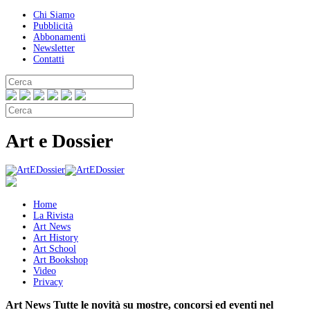
Chi Siamo
Pubblicità
Abbonamenti
Newsletter
Contatti
Art e Dossier
Home
La Rivista
Art News
Art History
Art School
Art Bookshop
Video
Privacy
Art News
Tutte le novità su mostre, concorsi ed eventi nel