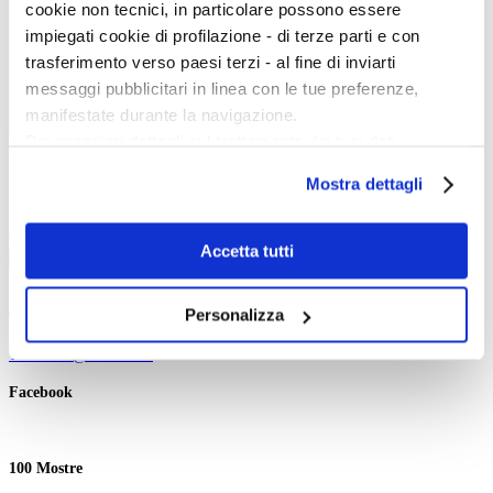
cookie non tecnici, in particolare possono essere
impiegati cookie di profilazione - di terze parti e con
trasferimento verso paesi terzi - al fine di inviarti
messaggi pubblicitari in linea con le tue preferenze,
manifestate durante la navigazione.
Per maggiori dettagli sul trattamento dei tuoi dati
Inizio evento:
personali durante la navigazione, e per modificare le tue
Fine evento:
Mostra dettagli
scelte privacy sui cookie, ti invitiamo a prendere visione
Parole chiave:
Categoria:
dell’
informativa cookie
.
Ordinamento:
Chiudendo il banner tramite la “X” prosegui la
Accetta tutti
Cerca
navigazione senza alcuna profilazione e con installazione
dei soli cookie tecnici. Selezionando “Accetta tutti” presti
Personalizza
Twitter
il tuo consenso alla profilazione che potrai revocare in
ogni momento
Revoca
Tweets di @artedossier
Facebook
100 Mostre