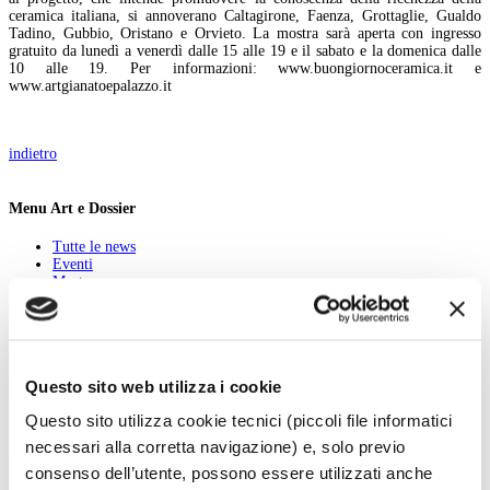
ceramica italiana, si annoverano Caltagirone, Faenza, Grottaglie, Gualdo
Tadino, Gubbio, Oristano e Orvieto. La mostra sarà aperta con ingresso
gratuito da lunedì a venerdì dalle 15 alle 19 e il sabato e la domenica dalle
10 alle 19. Per informazioni: www.buongiornoceramica.it e
www.artgianatoepalazzo.it
indietro
Menu Art e Dossier
Tutte le news
Eventi
Mostre
Kids
In galleria
Cataloghi e libri
Aste e mercato
Concorsi e Lavoro
Questo sito web utilizza i cookie
Calendario
Questo sito utilizza cookie tecnici (piccoli file informatici
Scegli la data e imposta i filtri per ottimizzare la tua ricerca
necessari alla corretta navigazione) e, solo previo
consenso dell’utente, possono essere utilizzati anche