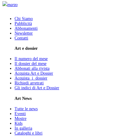
marzo
Chi Siamo
Pubblicità
Abbonamenti
Newsletter
Contatti
Art e dossier
Il numero del mese
Il dossier del mese
Abbonati alla rivista
Acquista Art e Dossier
Acquista i dossier
Richiedi arretrati
Gli indici di Art e Dossier
Art News
Tutte le news
Eventi
Mostre
Kids
In galleria
Cataloghi e libri