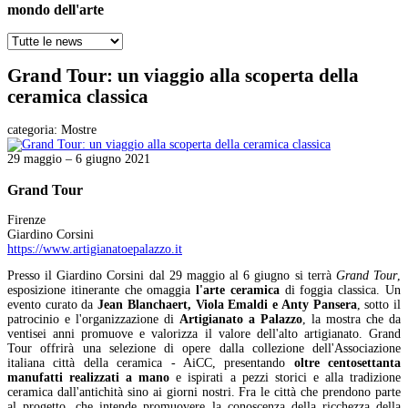
mondo dell'arte
Grand Tour: un viaggio alla scoperta della
ceramica classica
categoria:
Mostre
29 maggio – 6 giugno 2021
Grand Tour
Firenze
Giardino Corsini
https://www.artigianatoepalazzo.it
Presso il Giardino Corsini dal 29 maggio al 6 giugno si terrà
Grand Tour
,
esposizione itinerante che omaggia
l'arte ceramica
di foggia classica. Un
evento curato da
Jean Blanchaert, Viola Emaldi e Anty Pansera
, sotto il
patrocinio e l'organizzazione di
Artigianato a Palazzo
, la mostra che da
ventisei anni promuove e valorizza il valore dell'alto artigianato. Grand
Tour offrirà una selezione di opere dalla collezione dell'Associazione
italiana città della ceramica - AiCC, presentando
oltre centosettanta
manufatti realizzati a mano
e ispirati a pezzi storici e alla tradizione
ceramica dall'antichità sino ai giorni nostri. Fra le città che prendono parte
al progetto, che intende promuovere la conoscenza della ricchezza della