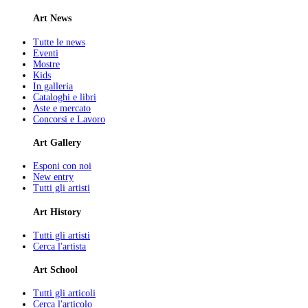
Art News
Tutte le news
Eventi
Mostre
Kids
In galleria
Cataloghi e libri
Aste e mercato
Concorsi e Lavoro
Art Gallery
Esponi con noi
New entry
Tutti gli artisti
Art History
Tutti gli artisti
Cerca l'artista
Art School
Tutti gli articoli
Cerca l'articolo