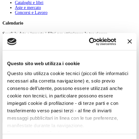
Cataloghi e libri
Aste e mercato
Concorsi e Lavoro
Calendario
Scegli la data e imposta i filtri per ottimizzare la tua ricerca
Questo sito web utilizza i cookie
Questo sito utilizza cookie tecnici (piccoli file informatici
necessari alla corretta navigazione) e, solo previo
consenso dell’utente, possono essere utilizzati anche
Inizio evento:
cookie non tecnici, in particolare possono essere
Fine evento:
Parole chiave:
impiegati cookie di profilazione - di terze parti e con
Categoria:
trasferimento verso paesi terzi - al fine di inviarti
Ordinamento:
messaggi pubblicitari in linea con le tue preferenze,
Cerca
manifestate durante la navigazione.
Per maggiori dettagli sul trattamento dei tuoi dati
Twitter