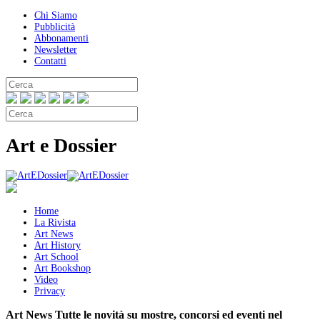
Chi Siamo
Pubblicità
Abbonamenti
Newsletter
Contatti
Art e Dossier
Home
La Rivista
Art News
Art History
Art School
Art Bookshop
Video
Privacy
Art News
Tutte le novità su mostre, concorsi ed eventi nel