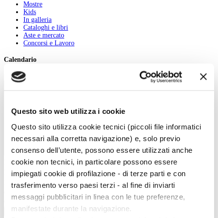
Mostre
Kids
In galleria
Cataloghi e libri
Aste e mercato
Concorsi e Lavoro
Calendario
Scegli la data e imposta i filtri per ottimizzare la tua ricerca
Questo sito web utilizza i cookie
Questo sito utilizza cookie tecnici (piccoli file informatici
necessari alla corretta navigazione) e, solo previo
consenso dell’utente, possono essere utilizzati anche
cookie non tecnici, in particolare possono essere
Inizio evento:
impiegati cookie di profilazione - di terze parti e con
Fine evento:
Parole chiave:
trasferimento verso paesi terzi - al fine di inviarti
Categoria:
messaggi pubblicitari in linea con le tue preferenze,
Ordinamento:
manifestate durante la navigazione.
Cerca