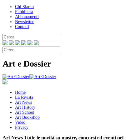
Chi Siamo
Pubblicità
Abbonamenti
Newsletter
Contatti
Art e Dossier
Home
La Rivista
Art News
Art History
Art School
Art Bookshop
Video
Privacy
Art News
Tutte le novità su mostre, concorsi ed eventi nel