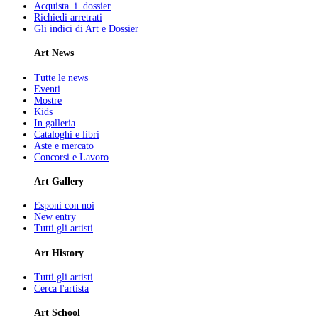
Acquista i dossier
Richiedi arretrati
Gli indici di Art e Dossier
Art News
Tutte le news
Eventi
Mostre
Kids
In galleria
Cataloghi e libri
Aste e mercato
Concorsi e Lavoro
Art Gallery
Esponi con noi
New entry
Tutti gli artisti
Art History
Tutti gli artisti
Cerca l'artista
Art School