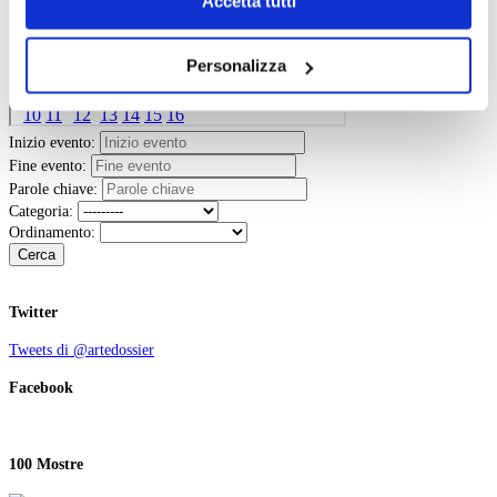
Accetta tutti
navigazione senza alcuna profilazione e con installazione
dei soli cookie tecnici. Selezionando “Accetta tutti” presti
Personalizza
il tuo consenso alla profilazione che potrai revocare in
ogni momento
Revoca
Inizio evento:
Fine evento:
Parole chiave:
Categoria:
Ordinamento:
Cerca
Twitter
Tweets di @artedossier
Facebook
100 Mostre