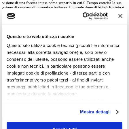
visione di una foresta intesa come scenario in cui il Tempo esercita la sua
azione di creatore di armonia e bellezza. La produzione di Mitch Epstein è
esteticamente, formalmente e concettualmente travolgente, con un
retrogusto di preoccupazioni in più per il futuro del mondo, per la bellezza
che l’uomo sta piano piano cancellando e per quella che ha già cancellato.
Francesca Orsi
Questo sito web utilizza i cookie
indietro
Questo sito utilizza cookie tecnici (piccoli file informatici
necessari alla corretta navigazione) e, solo previo
Menu Art e Dossier
consenso dell’utente, possono essere utilizzati anche
Tutte le news
cookie non tecnici, in particolare possono essere
Eventi
Mostre
impiegati cookie di profilazione - di terze parti e con
Kids
trasferimento verso paesi terzi - al fine di inviarti
In galleria
Cataloghi e libri
messaggi pubblicitari in linea con le tue preferenze,
Aste e mercato
manifestate durante la navigazione.
Concorsi e Lavoro
Per maggiori dettagli sul trattamento dei tuoi dati
Calendario
personali durante la navigazione, e per modificare le tue
Mostra dettagli
scelte privacy sui cookie, ti invitiamo a prendere visione
Scegli la data e imposta i filtri per ottimizzare la tua ricerca
dell’
informativa cookie
.
Chiudendo il banner tramite la “X” prosegui la