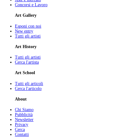
Concorsi e Lavoro
Art Gallery
Esponi con noi
New entry
Tutti gli artisti
Art History
Tutti gli artisti
Cerca l'artista
Art School
Tutti gli articoli
Cerca l'articolo
About
Chi Siamo
Pubblicità
Newsletter
Privacy
Cerca
Contatti