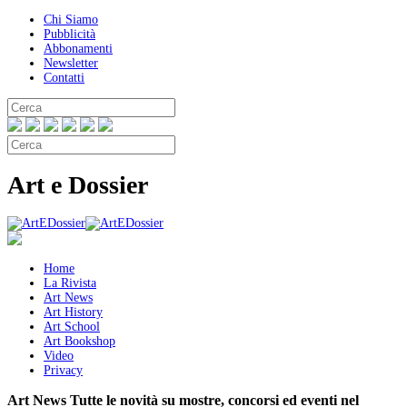
Chi Siamo
Pubblicità
Abbonamenti
Newsletter
Contatti
Art e Dossier
Home
La Rivista
Art News
Art History
Art School
Art Bookshop
Video
Privacy
Art News
Tutte le novità su mostre, concorsi ed eventi nel