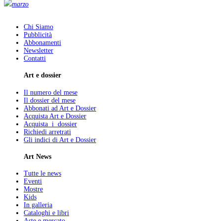
marzo
Chi Siamo
Pubblicità
Abbonamenti
Newsletter
Contatti
Art e dossier
Il numero del mese
Il dossier del mese
Abbonati ad Art e Dossier
Acquista Art e Dossier
Acquista i dossier
Richiedi arretrati
Gli indici di Art e Dossier
Art News
Tutte le news
Eventi
Mostre
Kids
In galleria
Cataloghi e libri
Aste e mercato