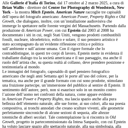
Alle
Gallerie d’Italia di Torino
, dal 17 ottobre al 2 marzo 2025, a cura di
Brian Wallis
- direttore del
Center for Photography di Woodstock, New
York
– la mostra
Mitch Epstein. American Nature
raccoglie tre capisaldi
dell’opera del fotografo americano:
American Power
,
Property Rights
e
Old
Growth
, che dialogano, inoltre, con un’installazione audiovisiva che
immerge lo spettatore nelle foreste vergini del Massachusetts. Partendo dalla
produzione di
American Power
, con cui
Epstein
dal 2003 al 2008 ha
documentato i siti in cui, negli Stati Uniti, vengono prodotti combustibili
fossili, nucleare, idroelettrico, eolico e solare, il suo pensiero artistico è
stato accompagnato da un’evidente riflessione critica e politica
sull’ambiente e sull’azione umana. Con il rigore formale che lo
contraddistingue, in questi tre corpi di lavoro, Epstein mette in evidenza il
traballante dialogo tra la società americana e il suo paesaggio, ma anche il
ruolo dell’artista che, su questa realtà al collasso, deve prendere posizione e
testimoniarla al mondo.
Le immagini del fotografo, caposaldo di quel pensiero fotografico
americano che negli anni Settanta aprì le porte all’uso del colore, per la
tematica, ma anche per il grande formato con cui sono prodotte, stimolano
una fruizione partecipe, un’immersione del pubblico al sentire di Epstein. Il
sentimento dell’autore, però, non si esaurisce solo in un monito contro
l’azione dell’uomo nei confronti della natura, come appare evidente
in
American Power
e
Property Rights
, ma lascia spazio anche alla pura
bellezza dell’elemento naturale, alle sue forme, ai suo colori, alla sua poesia
compositiva, ai tronchi annodati che creano sculture viventi, alle geometrie
perfettamente sincroniche di alcune sezioni di sequoia, alle altezze
totemiche di alberi secolari. Tale contemplazione la si riscontra in
Old
Growth
, progetto in partecommissionato da Intesa Sanpaolo, con cui Epstein
ha voluto lasciare spazio allo spettacolo naturale, alla sua simbologia, alla