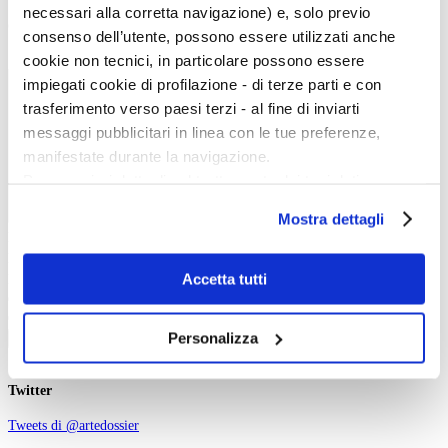
necessari alla corretta navigazione) e, solo previo
Calendario
consenso dell’utente, possono essere utilizzati anche
cookie non tecnici, in particolare possono essere
Scegli la data e imposta i filtri per ottimizzare la tua ricerca
impiegati cookie di profilazione - di terze parti e con
trasferimento verso paesi terzi - al fine di inviarti
messaggi pubblicitari in linea con le tue preferenze,
manifestate durante la navigazione.
Per maggiori dettagli sul trattamento dei tuoi dati
personali durante la navigazione, e per modificare le tue
Mostra dettagli
scelte privacy sui cookie, ti invitiamo a prendere visione
Inizio evento:
dell’
informativa cookie
.
Fine evento:
Chiudendo il banner tramite la “X” prosegui la
Accetta tutti
Parole chiave:
navigazione senza alcuna profilazione e con installazione
Categoria:
Ordinamento:
dei soli cookie tecnici. Selezionando “Accetta tutti” presti
Personalizza
Cerca
il tuo consenso alla profilazione che potrai revocare in
ogni momento
Revoca
Twitter
Tweets di @artedossier