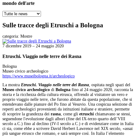
mondo dell'arte
Sulle tracce degli Etruschi a Bologna
categoria:
Mostre
7 dicembre 2019 – 24 maggio 2020
Etruschi. Viaggio nelle terre dei Rasna
Bologna
Museo civico archeologico
https://www.museibologna.it/archeologico
La mostra
Etruschi. Viaggio nelle terre dei Rasna
, ospitata negli spazi del
Museo civico archeologico
di
Bologna
fino al 24 maggio 2020, racconta la
storia e la ricchezza della cultura etrusca, offrendo al visitatore un vero e
proprio viaggio nelle terre, che furono abitate da questa popolazione, che si
estendevano dalle pianure del Po fino al Vesuvio. Una cospicua selezione di
reperti archeologici provenienti da istituzioni italiane e straniere, permette
di scoprire la grandezza dei
rasna
, come gli
etruschi
chiamavano se stessi,
seguendone l'evoluzione dagli albori (fine del IX-terzo quarto dell’VIII
secolo a.C.) fino al declino (IV-I secolo a.C.) e di evidenziare come in Italia
ci sia, come ebbe a scrivere David Herbert Lawrence nel XIX secolo, «assai
più sangue etrusco che romano, e sarà sempre così. In Italia l’elemento