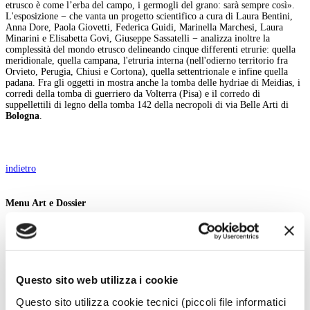
etrusco è come l’erba del campo, i germogli del grano: sarà sempre così».
L'esposizione − che vanta un progetto scientifico a cura di Laura Bentini,
Anna Dore, Paola Giovetti, Federica Guidi, Marinella Marchesi, Laura
Minarini e Elisabetta Govi, Giuseppe Sassatelli − analizza inoltre la
complessità del mondo etrusco delineando cinque differenti etrurie: quella
meridionale, quella campana, l'etruria interna (nell'odierno territorio fra
Orvieto, Perugia, Chiusi e Cortona), quella settentrionale e infine quella
padana. Fra gli oggetti in mostra anche la tomba delle hydriae di Meidias, i
corredi della tomba di guerriero da Volterra (Pisa) e il corredo di
suppellettili di legno della tomba 142 della necropoli di via Belle Arti di
Bologna
.
indietro
Menu Art e Dossier
Tutte le news
Eventi
Mostre
Kids
In galleria
Questo sito web utilizza i cookie
Cataloghi e libri
Aste e mercato
Questo sito utilizza cookie tecnici (piccoli file informatici
Concorsi e Lavoro