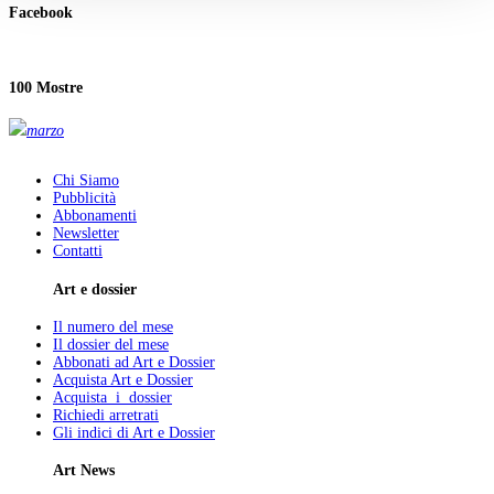
Facebook
100 Mostre
marzo
Chi Siamo
Pubblicità
Abbonamenti
Newsletter
Contatti
Art e dossier
Il numero del mese
Il dossier del mese
Abbonati ad Art e Dossier
Acquista Art e Dossier
Acquista i dossier
Richiedi arretrati
Gli indici di Art e Dossier
Art News