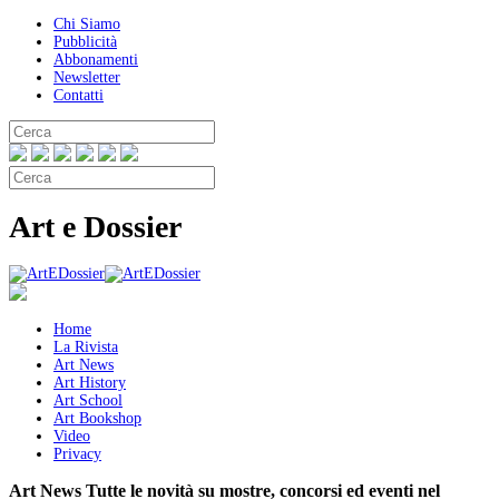
Chi Siamo
Pubblicità
Abbonamenti
Newsletter
Contatti
Art e Dossier
Home
La Rivista
Art News
Art History
Art School
Art Bookshop
Video
Privacy
Art News
Tutte le novità su mostre, concorsi ed eventi nel