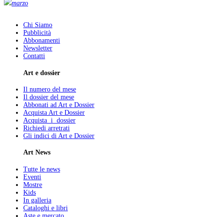
marzo
Chi Siamo
Pubblicità
Abbonamenti
Newsletter
Contatti
Art e dossier
Il numero del mese
Il dossier del mese
Abbonati ad Art e Dossier
Acquista Art e Dossier
Acquista i dossier
Richiedi arretrati
Gli indici di Art e Dossier
Art News
Tutte le news
Eventi
Mostre
Kids
In galleria
Cataloghi e libri
Aste e mercato