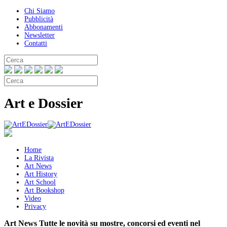
Chi Siamo
Pubblicità
Abbonamenti
Newsletter
Contatti
Art e Dossier
Home
La Rivista
Art News
Art History
Art School
Art Bookshop
Video
Privacy
Art News
Tutte le novità su mostre, concorsi ed eventi nel