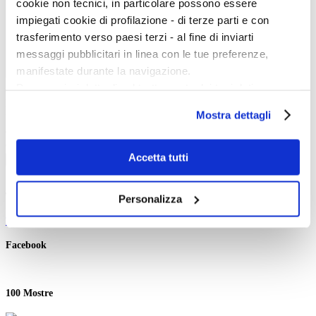
cookie non tecnici, in particolare possono essere
impiegati cookie di profilazione - di terze parti e con
trasferimento verso paesi terzi - al fine di inviarti
messaggi pubblicitari in linea con le tue preferenze,
manifestate durante la navigazione.
Per maggiori dettagli sul trattamento dei tuoi dati
Inizio evento:
Fine evento:
personali durante la navigazione, e per modificare le tue
Mostra dettagli
Parole chiave:
scelte privacy sui cookie, ti invitiamo a prendere visione
Categoria:
dell’
informativa cookie
.
Ordinamento:
Chiudendo il banner tramite la “X” prosegui la
Accetta tutti
Cerca
navigazione senza alcuna profilazione e con installazione
dei soli cookie tecnici. Selezionando “Accetta tutti” presti
Twitter
Personalizza
il tuo consenso alla profilazione che potrai revocare in
Tweets di @artedossier
ogni momento
Revoca
Facebook
100 Mostre