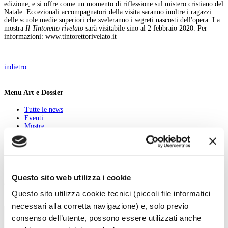
edizione, e si offre come un momento di riflessione sul mistero cristiano del
Natale. Eccezionali accompagnatori della visita saranno inoltre i ragazzi
delle scuole medie superiori che sveleranno i segreti nascosti dell'opera. La
mostra
Il Tintoretto rivelato
sarà visitabile sino al 2 febbraio 2020. Per
informazioni: www.tintorettorivelato.it
indietro
Menu Art e Dossier
Tutte le news
Eventi
Mostre
Kids
In galleria
Cataloghi e libri
Aste e mercato
Concorsi e Lavoro
Questo sito web utilizza i cookie
Calendario
Questo sito utilizza cookie tecnici (piccoli file informatici
Scegli la data e imposta i filtri per ottimizzare la tua ricerca
necessari alla corretta navigazione) e, solo previo
consenso dell’utente, possono essere utilizzati anche