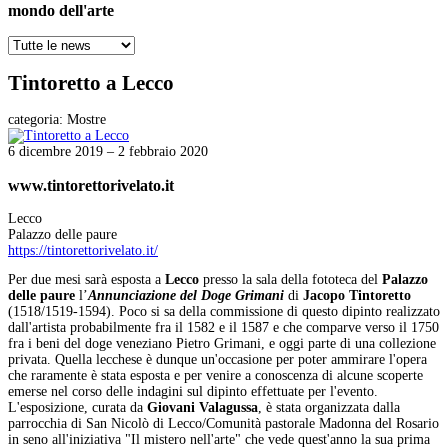
mondo dell'arte
Tintoretto a Lecco
categoria:
Mostre
6 dicembre 2019 – 2 febbraio 2020
www.tintorettorivelato.it
Lecco
Palazzo delle paure
https://tintorettorivelato.it/
Per due mesi sarà esposta a
Lecco
presso la sala della fototeca del
Palazzo
delle paure
l’
Annunciazione del Doge Grimani
di
Jacopo Tintoretto
(1518/1519-1594). Poco si sa della commissione di questo dipinto realizzato
dall'artista probabilmente fra il 1582 e il 1587 e che comparve verso il 1750
fra i beni del doge veneziano Pietro Grimani, e oggi parte di una collezione
privata. Quella lecchese è dunque un'occasione per poter ammirare l'opera
che raramente è stata esposta e per venire a conoscenza di alcune scoperte
emerse nel corso delle indagini sul dipinto effettuate per l'evento.
L'esposizione, curata da
Giovani Valagussa
, è stata organizzata dalla
parrocchia di San Nicolò di Lecco/Comunità pastorale Madonna del Rosario
in seno all'iniziativa "Il mistero nell'arte" che vede quest'anno la sua prima