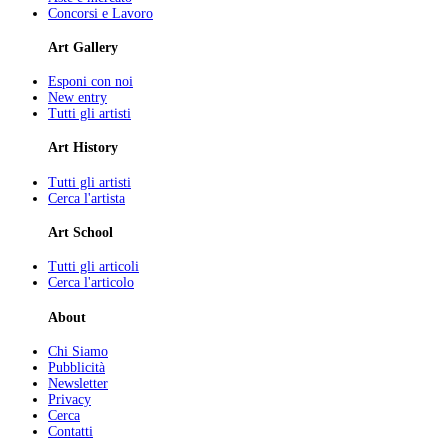
Concorsi e Lavoro
Art Gallery
Esponi con noi
New entry
Tutti gli artisti
Art History
Tutti gli artisti
Cerca l'artista
Art School
Tutti gli articoli
Cerca l'articolo
About
Chi Siamo
Pubblicità
Newsletter
Privacy
Cerca
Contatti