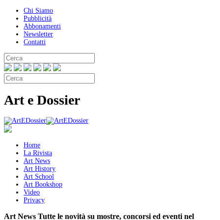
Chi Siamo
Pubblicità
Abbonamenti
Newsletter
Contatti
Art e Dossier
Home
La Rivista
Art News
Art History
Art School
Art Bookshop
Video
Privacy
Art News
Tutte le novità su mostre, concorsi ed eventi nel