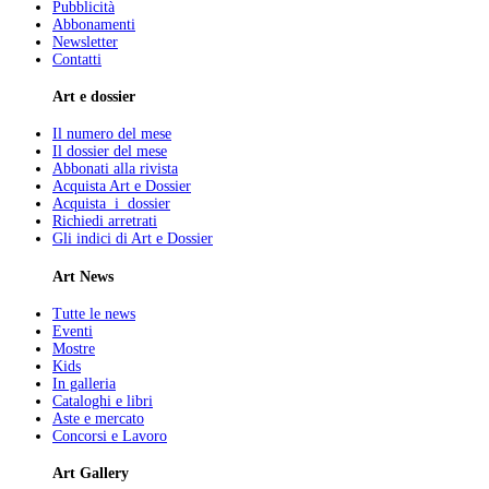
Pubblicità
Abbonamenti
Newsletter
Contatti
Art e dossier
Il numero del mese
Il dossier del mese
Abbonati alla rivista
Acquista Art e Dossier
Acquista i dossier
Richiedi arretrati
Gli indici di Art e Dossier
Art News
Tutte le news
Eventi
Mostre
Kids
In galleria
Cataloghi e libri
Aste e mercato
Concorsi e Lavoro
Art Gallery