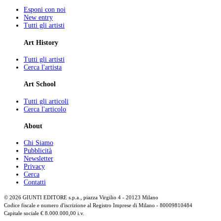
Esponi con noi
New entry
Tutti gli artisti
Art History
Tutti gli artisti
Cerca l'artista
Art School
Tutti gli articoli
Cerca l'articolo
About
Chi Siamo
Pubblicità
Newsletter
Privacy
Cerca
Contatti
© 2026 GIUNTI EDITORE s.p.a., piazza Virgilio 4 - 20123 Milano
Codice fiscale e numero d'iscrizione al Registro Imprese di Milano - 80009810484
Capitale sociale € 8.000.000,00 i.v.