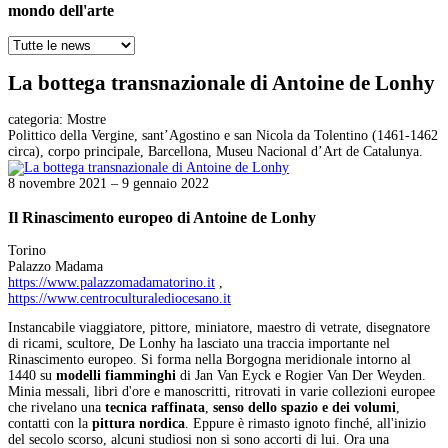
mondo dell'arte
La bottega transnazionale di Antoine de Lonhy
categoria:
Mostre
Polittico della Vergine, sant’Agostino e san Nicola da Tolentino (1461-1462
circa), corpo principale, Barcellona, Museu Nacional d’Art de Catalunya.
8 novembre 2021 – 9 gennaio 2022
Il Rinascimento europeo di Antoine de Lonhy
Torino
Palazzo Madama
https://www.palazzomadamatorino.it
,
https://www.centroculturalediocesano.it
Instancabile viaggiatore, pittore, miniatore, maestro di vetrate, disegnatore
di ricami, scultore, De Lonhy ha lasciato una traccia importante nel
Rinascimento europeo. Si forma nella Borgogna meridionale intorno al
1440 su
modelli fiamminghi
di Jan Van Eyck e Rogier Van Der Weyden.
Minia messali, libri d'ore e manoscritti, ritrovati in varie collezioni europee
che rivelano una
tecnica raffinata
,
senso dello spazio e dei volumi
,
contatti con la
pittura nordica
. Eppure è rimasto ignoto finché, all'inizio
del secolo scorso, alcuni studiosi non si sono accorti di lui. Ora una