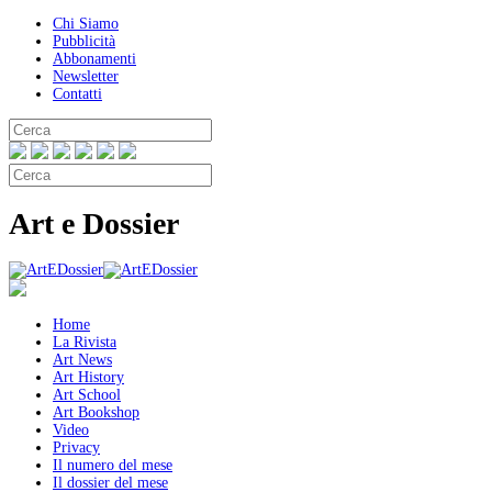
Chi Siamo
Pubblicità
Abbonamenti
Newsletter
Contatti
Art e Dossier
Home
La Rivista
Art News
Art History
Art School
Art Bookshop
Video
Privacy
Il numero del mese
Il dossier del mese