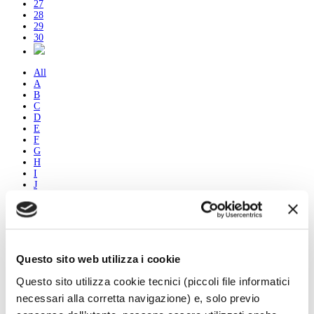
27
28
29
30
All
A
B
C
D
E
F
G
H
I
J
K
L
M
N
O
P
Questo sito web utilizza i cookie
Q
R
Questo sito utilizza cookie tecnici (piccoli file informatici
S
T
necessari alla corretta navigazione) e, solo previo
U