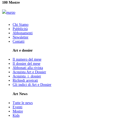
100 Mostre
marzo
Chi Siamo
Pubblicità
Abbonamenti
Newsletter
Contatti
Art e dossier
Il numero del mese
Il dossier del mese
Abbonati alla rivista
Acquista Art e Dossier
Acquista i dossier
Richiedi arretrati
Gli indici di Art e Dossier
Art News
Tutte le news
Eventi
Mostre
Kids