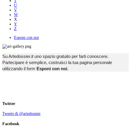
T
U
V
W
X
Y
Z
Esponi con noi
Su Artedossier.it uno spazio gratuito per farti conoscere.
Partecipare è semplice, costruisci la tua pagina personale
utilizzando il form
Esponi con noi
.
Twitter
Tweets di @artedossier
Facebook