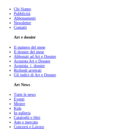
Chi Siamo
Pubblicità
Abbonamenti
Newsletter
Contatti
Art e dossier
Il numero del mese
Il dossier del mese
Abbonati ad Art e Dossier
Acquista Art e Dossier
Acquista i dossier
Richiedi arretrati
Gli indici di Art e Dossier
Art News
Tutte le news
Eventi
Mostre
Kids
In galleria
Cataloghi e libri
Aste e mercato
Concorsi e Lavoro