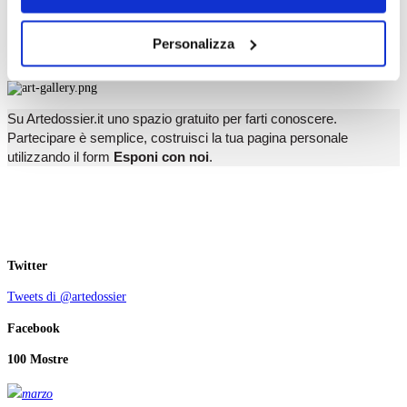
X
navigazione senza alcuna profilazione e con installazione
Y
dei soli cookie tecnici. Selezionando “Accetta tutti” presti
Z
Personalizza
il tuo consenso alla profilazione che potrai revocare in
Esponi con noi
ogni momento
Revoca
Su Artedossier.it uno spazio gratuito per farti conoscere.
Partecipare è semplice, costruisci la tua pagina personale
utilizzando il form
Esponi con noi
.
Twitter
Tweets di @artedossier
Facebook
100 Mostre
marzo