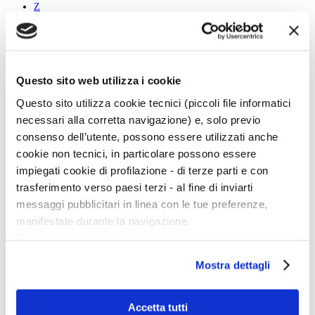
Z
All
A
B
Questo sito web utilizza i cookie
C
D
Questo sito utilizza cookie tecnici (piccoli file informatici
E
F
necessari alla corretta navigazione) e, solo previo
G
consenso dell’utente, possono essere utilizzati anche
H
I
cookie non tecnici, in particolare possono essere
J
impiegati cookie di profilazione - di terze parti e con
K
L
trasferimento verso paesi terzi - al fine di inviarti
M
messaggi pubblicitari in linea con le tue preferenze,
N
O
manifestate durante la navigazione.
P
Per maggiori dettagli sul trattamento dei tuoi dati
Q
R
personali durante la navigazione, e per modificare le tue
S
Mostra dettagli
scelte privacy sui cookie, ti invitiamo a prendere visione
T
U
dell’
informativa cookie
.
V
Chiudendo il banner tramite la “X” prosegui la
Accetta tutti
W