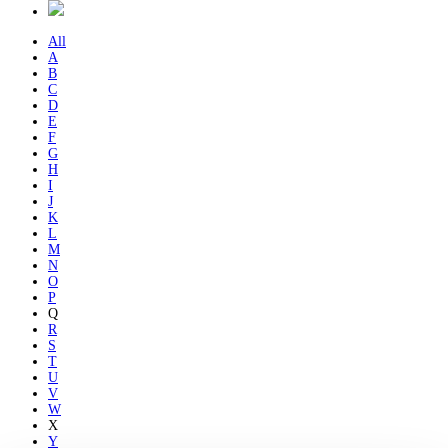
All
A
B
C
D
E
F
G
H
I
J
K
L
M
N
O
P
Q
R
S
T
U
V
W
X
Y