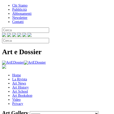
Chi Siamo
Pubblicità
Abbonamenti
Newsletter
Contatti
Art e Dossier
Home
La Rivista
Art News
Art History
Art School
Art Bookshop
Video
Privacy
Art Gallery