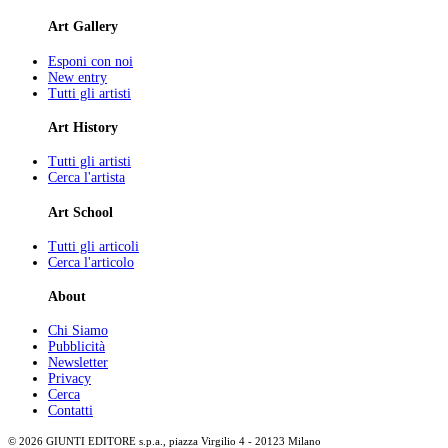
Art Gallery
Esponi con noi
New entry
Tutti gli artisti
Art History
Tutti gli artisti
Cerca l'artista
Art School
Tutti gli articoli
Cerca l'articolo
About
Chi Siamo
Pubblicità
Newsletter
Privacy
Cerca
Contatti
© 2026 GIUNTI EDITORE s.p.a., piazza Virgilio 4 - 20123 Milano