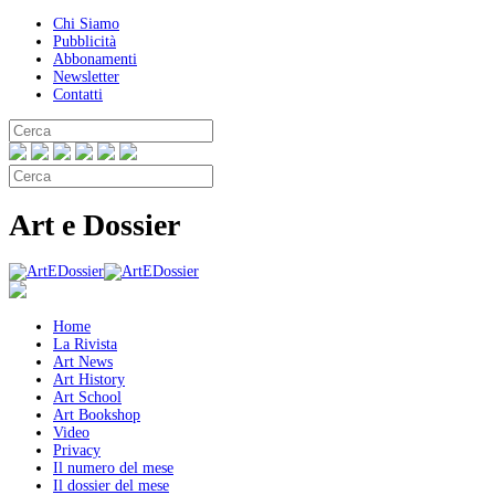
Chi Siamo
Pubblicità
Abbonamenti
Newsletter
Contatti
Art e Dossier
Home
La Rivista
Art News
Art History
Art School
Art Bookshop
Video
Privacy
Il numero del mese
Il dossier del mese