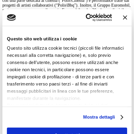
con una parte dedicata al cinema (“Polis\Cinema”) e performance tratte dai
progetti di artisti collaborativi (“Polis\Bbq”). Inoltre, il Gruppo Euromobil,
main sponsor, promuove il premio Euromobil under 30, che sceglierà il
vincitore fra i giovani artisti che espongono in fiera.
Dal 2 al 4 febbraio si
svolge inoltre, a palazzo Re Enzo, la sesta edizione di Fruit Exhibition,
market internazionale dell’editoria d’arte indipendente, con le più notevoli
pubblicazioni e opere digitali (libri d’artista, cataloghi, progetti di graphic
design, periodici e zines). Tra gli eventi in città,
Set Up Contemporary Art
Questo sito web utilizza i cookie
Fair a palazzo Pallavicini dal 1° al 4 febbraio, dedicata agli artisti
emergenti.
Questo sito utilizza cookie tecnici (piccoli file informatici
back
necessari alla corretta navigazione) e, solo previo
consenso dell’utente, possono essere utilizzati anche
Magazine menu
cookie non tecnici, in particolare possono essere
impiegati cookie di profilazione - di terze parti e con
Tutte le news
Eventi
trasferimento verso paesi terzi - al fine di inviarti
Grandi Mostre
messaggi pubblicitari in linea con le tue preferenze,
Kids
In galleria
manifestate durante la navigazione.
Cataloghi e libri
Per maggiori dettagli sul trattamento dei tuoi dati
Aste e mercato
Concorsi e Lavoro
personali durante la navigazione, e per modificare le tue
Mostra dettagli
scelte privacy sui cookie, ti invitiamo a prendere visione
Calendario
dell’
informativa cookie
.
Scegli la data e imposta i filtri per ottimizzare la tua ricerca