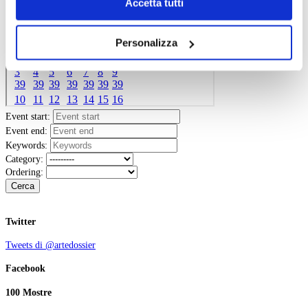
Chiudendo il banner tramite la “X” prosegui la
Accetta tutti
navigazione senza alcuna profilazione e con installazione
dei soli cookie tecnici. Selezionando “Accetta tutti” presti
Personalizza
il tuo consenso alla profilazione che potrai revocare in
ogni momento
Revoca
Event start:
Event end:
Keywords:
Category:
Ordering:
Cerca
Twitter
Tweets di @artedossier
Facebook
100 Mostre