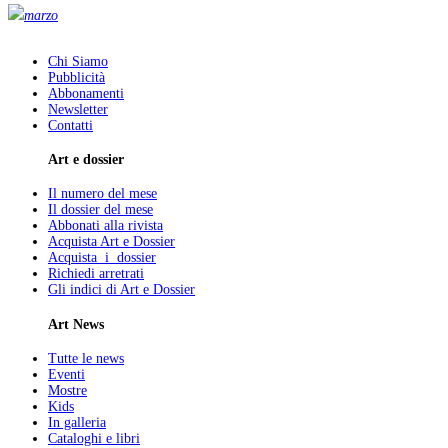
marzo
Chi Siamo
Pubblicità
Abbonamenti
Newsletter
Contatti
Art e dossier
Il numero del mese
Il dossier del mese
Abbonati alla rivista
Acquista Art e Dossier
Acquista i dossier
Richiedi arretrati
Gli indici di Art e Dossier
Art News
Tutte le news
Eventi
Mostre
Kids
In galleria
Cataloghi e libri