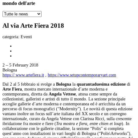
mondo dell'arte
Al via Arte Fiera 2018
categoria:
Eventi
2 – 5 February 2018
Bologna
https:// www.artefiera.it
,
https://www.setupcontemporaryart.com
Dal 2 al 5 febbraio si svolge a
Bologna
la
quarantaduesima edizione
di
Arte Fiera
, mostra mercato internazionale d’arte moderna e
contemporanea, diretta da
Angela Vettese
, attesa come sempre da
collezionisti, galleristi e artisti di tutto il mondo. La sezione principale
accoglie gallerie d’arte moderna e contemporanea ed è arricchita da un
percorso di focus monografici (“Modernity”). Le novità di questa edizione
vantano inoltre un focus sull’arte italiana del XX secolo e un convegno
internazionale, curato da Angela Vettese con Clarissa Ricci, sulla crescente
ibridazione fra mostre e fiere (
Tra mostra e fiera, entre chien et loup
). In
collaborazione con le gallerie cittadine, la sezione “Polis” si completa
quest’anno con installazioni in vari luoghi di Bologna (“Polis\Artworks”),