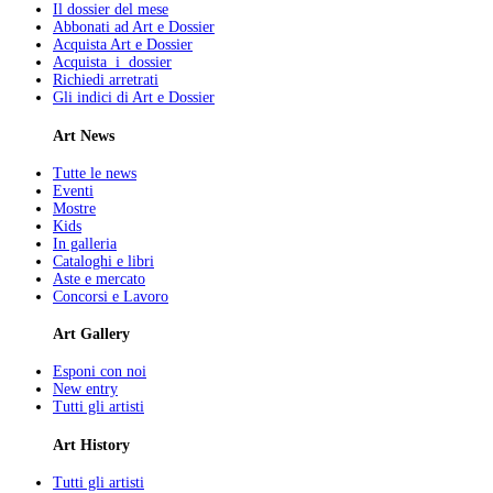
Il dossier del mese
Abbonati ad Art e Dossier
Acquista Art e Dossier
Acquista i dossier
Richiedi arretrati
Gli indici di Art e Dossier
Art News
Tutte le news
Eventi
Mostre
Kids
In galleria
Cataloghi e libri
Aste e mercato
Concorsi e Lavoro
Art Gallery
Esponi con noi
New entry
Tutti gli artisti
Art History
Tutti gli artisti