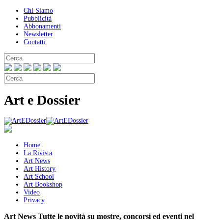
Chi Siamo
Pubblicità
Abbonamenti
Newsletter
Contatti
Art e Dossier
Home
La Rivista
Art News
Art History
Art School
Art Bookshop
Video
Privacy
Art News
Tutte le novità su mostre, concorsi ed eventi nel