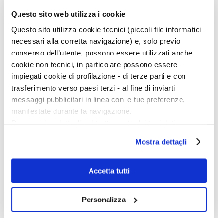
Magazine menu
Questo sito web utilizza i cookie
Tutte le news
Questo sito utilizza cookie tecnici (piccoli file informatici
Eventi
necessari alla corretta navigazione) e, solo previo
Grandi Mostre
Kids
consenso dell’utente, possono essere utilizzati anche
In galleria
cookie non tecnici, in particolare possono essere
Cataloghi e libri
Aste e mercato
impiegati cookie di profilazione - di terze parti e con
Concorsi e Lavoro
trasferimento verso paesi terzi - al fine di inviarti
messaggi pubblicitari in linea con le tue preferenze,
Calendario
manifestate durante la navigazione.
Scegli la data e imposta i filtri per ottimizzare la tua ricerca
Per maggiori dettagli sul trattamento dei tuoi dati
personali durante la navigazione, e per modificare le tue
Mostra dettagli
scelte privacy sui cookie, ti invitiamo a prendere visione
dell’
informativa cookie
.
Chiudendo il banner tramite la “X” prosegui la
Accetta tutti
navigazione senza alcuna profilazione e con installazione
dei soli cookie tecnici. Selezionando “Accetta tutti” presti
Personalizza
Event start:
il tuo consenso alla profilazione che potrai revocare in
Event end:
ogni momento
Revoca