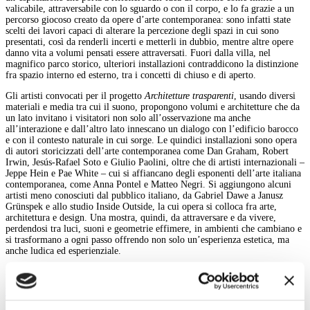
valicabile, attraversabile con lo sguardo o con il corpo, e lo fa grazie a un
percorso giocoso creato da opere d’arte contemporanea: sono infatti state
scelti dei lavori capaci di alterare la percezione degli spazi in cui sono
presentati, così da renderli incerti e metterli in dubbio, mentre altre opere
danno vita a volumi pensati essere attraversati. Fuori dalla villa, nel
magnifico parco storico, ulteriori installazioni contraddicono la distinzione
fra spazio interno ed esterno, tra i concetti di chiuso e di aperto.
Gli artisti convocati per il progetto
Architetture trasparenti
, usando diversi
materiali e media tra cui il suono, propongono volumi e architetture che da
un lato invitano i visitatori non solo all’osservazione ma anche
all’interazione e dall’altro lato innescano un dialogo con l’edificio barocco
e con il contesto naturale in cui sorge. Le quindici installazioni sono opera
di autori storicizzati dell’arte contemporanea come Dan Graham, Robert
Irwin, Jesús-Rafael Soto e Giulio Paolini, oltre che di artisti internazionali –
Jeppe Hein e Pae White – cui si affiancano degli esponenti dell’arte italiana
contemporanea, come Anna Pontel e Matteo Negri. Si aggiungono alcuni
artisti meno conosciuti dal pubblico italiano, da Gabriel Dawe a Janusz
Grünspek e allo studio Inside Outside, la cui opera si colloca fra arte,
architettura e design. Una mostra, quindi, da attraversare e da vivere,
perdendosi tra luci, suoni e geometrie effimere, in ambienti che cambiano e
si trasformano a ogni passo offrendo non solo un’esperienza estetica, ma
anche ludica ed esperienziale.
Marta Santacatterina
back