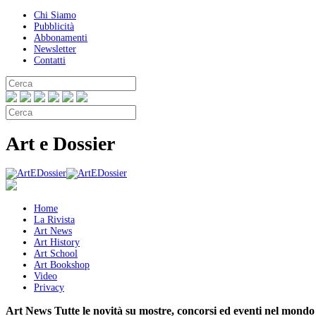
Chi Siamo
Pubblicità
Abbonamenti
Newsletter
Contatti
Art e Dossier
Home
La Rivista
Art News
Art History
Art School
Art Bookshop
Video
Privacy
Art News
Tutte le novità su mostre, concorsi ed eventi nel mondo 