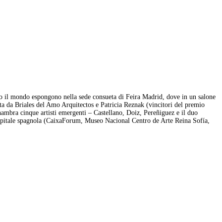
to il mondo espongono nella sede consueta di Feira Madrid, dove in un salone
ta da Briales del Amo Arquitectos e Patricia Reznak (vincitori del premio
ambra cinque artisti emergenti – Castellano, Doiz, Pereñiguez e il duo
a capitale spagnola (CaixaForum, Museo Nacional Centro de Arte Reina Sofía,