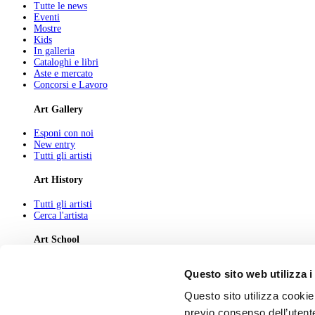
Tutte le news
Eventi
Mostre
Kids
In galleria
Cataloghi e libri
Aste e mercato
Concorsi e Lavoro
Art Gallery
Esponi con noi
New entry
Tutti gli artisti
Art History
Tutti gli artisti
Cerca l'artista
Art School
Tutti gli articoli
Questo sito web utilizza i
Cerca l'articolo
Questo sito utilizza cookie 
About
previo consenso dell’utente