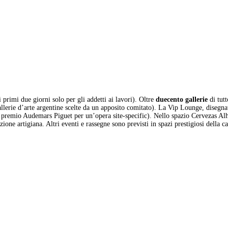
 primi due giorni solo per gli addetti ai lavori). Oltre
duecento gallerie
di tut
llerie d’arte argentine scelte da un apposito comitato). La Vip Lounge, disegna
 premio Audemars Piguet per un’opera site-specific). Nello spazio Cervezas Alh
zione artigiana. Altri eventi e rassegne sono previsti in spazi prestigiosi dell