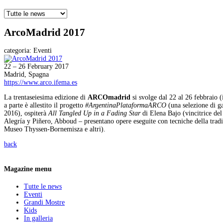
ArcoMadrid 2017
categoria:
Eventi
22 – 26 February 2017
Madrid, Spagna
https://www.arco.ifema.es
La trentaseiesima edizione di
ARCOmadrid
si svolge dal 22 al 26 febbraio (i
a parte è allestito il progetto
#ArgentinaPlataformaARCO
(una selezione di ga
2016), ospiterà
All Tangled Up
in a Fading Star
di Elena Bajo (vincitrice del
Alegría y Piñero, Abboud – presentano opere eseguite con tecniche della tradi
Museo Thyssen-Bornemisza e altri).
back
Magazine menu
Tutte le news
Eventi
Grandi Mostre
Kids
In galleria