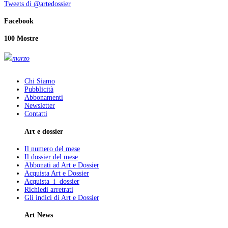
Tweets di @artedossier
Facebook
100 Mostre
marzo
Chi Siamo
Pubblicità
Abbonamenti
Newsletter
Contatti
Art e dossier
Il numero del mese
Il dossier del mese
Abbonati ad Art e Dossier
Acquista Art e Dossier
Acquista i dossier
Richiedi arretrati
Gli indici di Art e Dossier
Art News