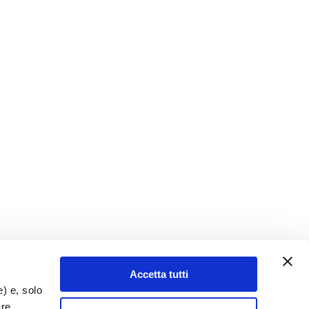
Accetta tutti
e) e, solo
are