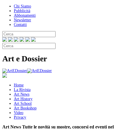
Chi Siamo
Pubblicità
Abbonamenti
Newsletter
Contatti
Art e Dossier
Home
La Rivista
Art News
Art History
Art School
Art Bookshop
Video
Privacy
Art News
Tutte le novità su mostre, concorsi ed eventi nel