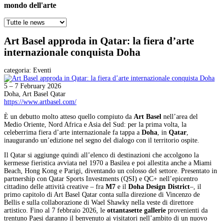
mondo dell'arte
Art Basel approda in Qatar: la fiera d’arte
internazionale conquista Doha
categoria:
Eventi
5 – 7 February 2026
Doha, Art Basel Qatar
https://www.artbasel.com/
È un debutto molto atteso quello compiuto da
Art Basel
nell’area del
Medio Oriente, Nord Africa e Asia del Sud: per la prima volta, la
celeberrima fiera d’arte internazionale fa tappa a
Doha
, in
Qatar
,
inaugurando un’edizione nel segno del dialogo con il territorio ospite.
Il Qatar si aggiunge quindi all’elenco di destinazioni che accolgono la
kermesse fieristica avviata nel 1970 a Basilea e poi allestita anche a Miami
Beach, Hong Kong e Parigi, diventando un colosso del settore. Presentato in
partnership con Qatar Sports Investments (QSI) e QC+ nell’epicentro
cittadino delle attività creative – fra
M7
e il
Doha Design District
‒, il
primo capitolo di Art Basel Qatar conta sulla direzione di Vincenzo de
Bellis e sulla collaborazione di Wael Shawky nella veste di direttore
artistico. Fino al 7 febbraio 2026, le
ottantasette gallerie
provenienti da
trentuno Paesi daranno il benvenuto ai visitatori nell’ambito di un nuovo