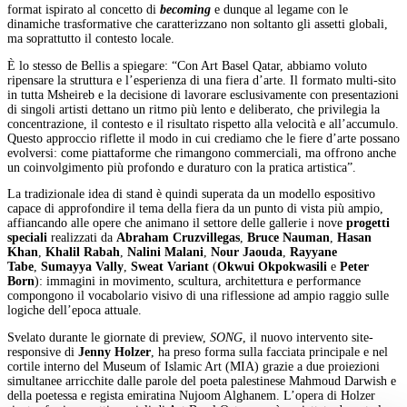
format ispirato al concetto di
becoming
e dunque al legame con le
dinamiche trasformative che caratterizzano non soltanto gli assetti globali,
ma soprattutto il contesto locale.
È lo stesso de Bellis a spiegare: “Con Art Basel Qatar, abbiamo voluto
ripensare la struttura e l’esperienza di una fiera d’arte. Il formato multi-sito
in tutta Msheireb e la decisione di lavorare esclusivamente con presentazioni
di singoli artisti dettano un ritmo più lento e deliberato, che privilegia la
concentrazione, il contesto e il risultato rispetto alla velocità e all’accumulo.
Questo approccio riflette il modo in cui crediamo che le fiere d’arte possano
evolversi: come piattaforme che rimangono commerciali, ma offrono anche
un coinvolgimento più profondo e duraturo con la pratica artistica”.
La tradizionale idea di stand è quindi superata da un modello espositivo
capace di approfondire il tema della fiera da un punto di vista più ampio,
affiancando alle opere che animano il settore delle gallerie i nove
progetti
speciali
realizzati da
Abraham Cruzvillegas
,
Bruce Nauman
,
Hasan
Khan
,
Khalil Rabah
,
Nalini Malani
,
Nour Jaouda
,
Rayyane
Tabe
,
Sumayya Vally
,
Sweat Variant
(
Okwui Okpokwasili
e
Peter
Born
): immagini in movimento, scultura, architettura e performance
compongono il vocabolario visivo di una riflessione ad ampio raggio sulle
logiche dell’epoca attuale.
Svelato durante le giornate di preview,
SONG
, il nuovo intervento site-
responsive di
Jenny
Holzer
, ha preso forma sulla facciata principale e nel
cortile interno del Museum of Islamic Art (MIA) grazie a due proiezioni
simultanee arricchite dalle parole del poeta palestinese Mahmoud Darwish e
della poetessa e regista emiratina Nujoom Alghanem. L’opera di Holzer