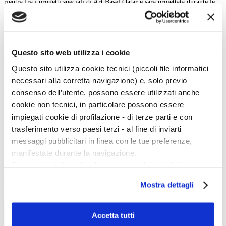
rientra fra i progetti speciali di Art Basel Qatar e sarà proiettata durante le
ore serali sulla facciata del museo per tutta la durata della rassegna
fieristica.
Arianna Testino
Questo sito web utilizza i cookie
back
Questo sito utilizza cookie tecnici (piccoli file informatici
necessari alla corretta navigazione) e, solo previo
Magazine menu
consenso dell’utente, possono essere utilizzati anche
cookie non tecnici, in particolare possono essere
Tutte le news
Eventi
impiegati cookie di profilazione - di terze parti e con
Grandi Mostre
trasferimento verso paesi terzi - al fine di inviarti
Kids
In galleria
messaggi pubblicitari in linea con le tue preferenze,
Cataloghi e libri
manifestate durante la navigazione.
Aste e mercato
Concorsi e Lavoro
Per maggiori dettagli sul trattamento dei tuoi dati
personali durante la navigazione, e per modificare le tue
Calendario
Mostra dettagli
scelte privacy sui cookie, ti invitiamo a prendere visione
Scegli la data e imposta i filtri per ottimizzare la tua ricerca
dell’
informativa cookie
.
Chiudendo il banner tramite la “X” prosegui la
Accetta tutti
navigazione senza alcuna profilazione e con installazione