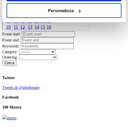
dei soli cookie tecnici. Selezionando “Accetta tutti” presti
Personalizza
il tuo consenso alla profilazione che potrai revocare in
ogni momento
Revoca
Event start:
Event end:
Keywords:
Category:
Ordering:
Cerca
Twitter
Tweets di @artedossier
Facebook
100 Mostre
marzo