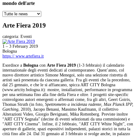
mondo dell'arte
Arte Fiera 2019
categoria:
Eventi
1 – 3 February 2019
Bologna
https:// www.artefiera.it
Esordisce a
Bologna
con
Arte Fiera 2019
(1-3 febbraio) il calendario
internazionale degli eventi dedicati al contemporaneo. Quest’anno, col
nuovo direttore artistico Simone Menegoi, solo una selezione ristretta di
artisti sarà presentata da ciascuna galleria. Fra gli eventi che la precedono,
dal 25 gennaio, e che le si affiancano, spicca ART CITY Bologna
(www.artcity.bologna.it): mostre, installazioni, performance in programma
per una settimana fino alla fine della Fiera e oltre. I progetti site-specific
coinvolgono autori emergenti o affermati come, fra gli altri, Geert Goiris,
Thomas Struth (in foto,
Spettrometro a incidenza radente, Max Planck IPP,
Garching
, 2010), Jacopo Benassi, Massimo Kaufmann, il collettivo
Alterazioni Video, Giorgio Bevignani, Mika Rottenberg. Previste inoltre
“ART CITY Segnala” (decine di eventi selezionati da una commissione) e
“ART CITY Cinema”. Infine, il 2 febbraio, “ART CITY White Night”, con
aperture di gallerie, spazi espositivi indipendenti, palazzi storici in tutta la
città fino alle 24. Dal 31 gennaio al 3 febbraio si svolge anche, in palazzo