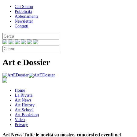
Chi Siamo
Pubblicità
Abbonamenti
Newsletter
Contatti
Art e Dossier
Home
La Rivista
Art News
Art History
Art School
Art Bookshop
Video
Privacy
Art News
Tutte le novità su mostre, concorsi ed eventi nel