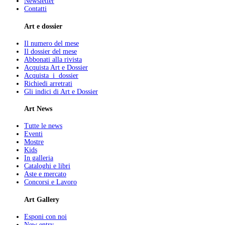
Newsletter
Contatti
Art e dossier
Il numero del mese
Il dossier del mese
Abbonati alla rivista
Acquista Art e Dossier
Acquista i dossier
Richiedi arretrati
Gli indici di Art e Dossier
Art News
Tutte le news
Eventi
Mostre
Kids
In galleria
Cataloghi e libri
Aste e mercato
Concorsi e Lavoro
Art Gallery
Esponi con noi
New entry