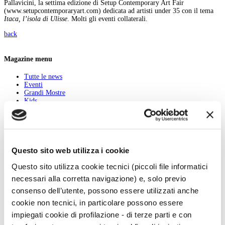
Pallavicini, la settima edizione di Setup Contemporary Art Fair
(www.setupcontemporaryart.com) dedicata ad artisti under 35 con il tema
Itaca, l’isola di Ulisse
. Molti gli eventi collaterali.
back
Magazine menu
Tutte le news
Eventi
Grandi Mostre
Kids
In galleria
Cataloghi e libri
Aste e mercato
Concorsi e Lavoro
Questo sito web utilizza i cookie
Calendario
Questo sito utilizza cookie tecnici (piccoli file informatici
Scegli la data e imposta i filtri per ottimizzare la tua ricerca
necessari alla corretta navigazione) e, solo previo
consenso dell’utente, possono essere utilizzati anche
cookie non tecnici, in particolare possono essere
impiegati cookie di profilazione - di terze parti e con