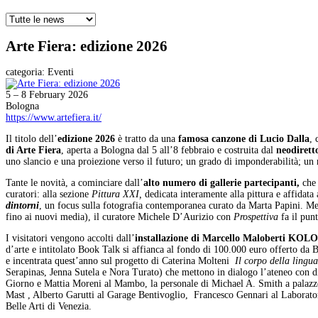
Arte Fiera: edizione 2026
categoria:
Eventi
5 – 8 February 2026
Bologna
https://www.artefiera.it/
Il titolo dell’
edizione 2026
è tratto da una
famosa canzone di Lucio Dalla
, 
di Arte Fiera
, aperta a Bologna dal 5 all’8 febbraio e costruita dal
neodirett
uno slancio e una proiezione verso il futuro; un grado di imponderabilità; un r
Tante le novità, a cominciare dall’
alto numero di gallerie partecipanti,
che
curatori: alla sezione
Pittura XXI,
dedicata interamente alla pittura e affidata 
dintorni
, un focus sulla fotografia contemporanea curato da Marta Papini. Me
fino ai nuovi media), il curatore Michele D’Aurizio con
Prospettiva
fa il punt
I visitatori vengono accolti dall’
installazione di Marcello Maloberti KO
d’arte e intitolato Book Talk si affianca al fondo di 100.000 euro offerto da B
e incentrata quest’anno sul progetto di Caterina Molteni
Il corpo della lingua
Serapinas, Jenna Sutela e Nora Turato) che mettono in dialogo l’ateneo con div
Giorno e Mattia Moreni al Mambo, la personale di Michael A. Smith a palazzo
Mast , Alberto Garutti al Garage Bentivoglio, Francesco Gennari al Laboratori
Belle Arti di Venezia.