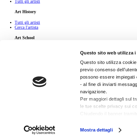
Tutti gli artisti
Art History
Tutti gli artisti
Cerca l'artista
Art School
Tutti gli articoli
Questo sito web utilizza i
Cerca l'articolo
Questo sito utilizza cookie 
About
previo consenso dell’utente
Chi Siamo
possono essere impiegati co
Pubblicità
Newsletter
- al fine di inviarti messag
Privacy
navigazione.
Cerca
Contatti
Per maggiori dettagli sul t
le tue scelte privacy sui co
© 2026 GIUNTI EDITORE s.p.a., piazza Virgilio 4 - 20123 Milano
Codice fiscale e numero d'iscrizione al Registro Imprese di Milano - 80009810484
Chiudendo il banner tramit
Capitale sociale € 8.000.000,00 i.v.
installazione dei soli cooki
powered by ZUMEDIA
profilazione che potrai r
Mostra dettagli