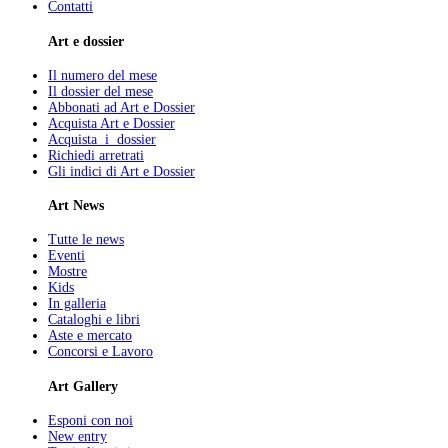
Contatti
Art e dossier
Il numero del mese
Il dossier del mese
Abbonati ad Art e Dossier
Acquista Art e Dossier
Acquista i dossier
Richiedi arretrati
Gli indici di Art e Dossier
Art News
Tutte le news
Eventi
Mostre
Kids
In galleria
Cataloghi e libri
Aste e mercato
Concorsi e Lavoro
Art Gallery
Esponi con noi
New entry