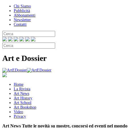
Chi Siamo
Pubblicità
Abbonamenti
Newsletter
Contatti
Art e Dossier
Home
La Rivista
Art News
Art History
Art School
Art Bookshop
Video
Privacy
Art News
Tutte le novità su mostre, concorsi ed eventi nel mondo 