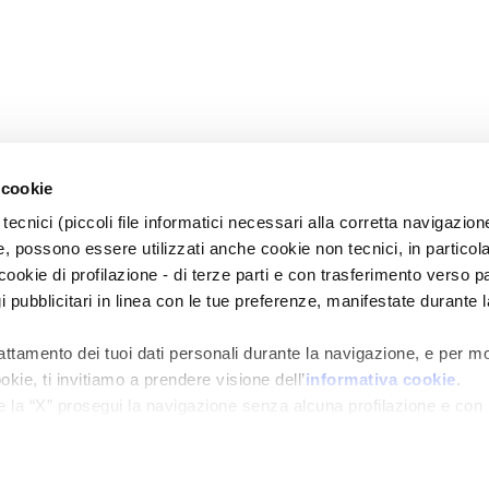
 cookie
tecnici (piccoli file informatici necessari alla corretta navigazion
, possono essere utilizzati anche cookie non tecnici, in particol
okie di profilazione - di terze parti e con trasferimento verso pa
gi pubblicitari in linea con le tue preferenze, manifestate durante l
rattamento dei tuoi dati personali durante la navigazione, e per m
okie, ti invitiamo a prendere visione dell’
informativa cookie
.
e la “X” prosegui la navigazione senza alcuna profilazione e con
e tecnici. Selezionando “Accetta tutti” presti il tuo consenso alla
evocare in ogni momento
Revoca