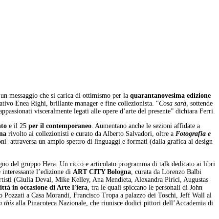
 un messaggio che si carica di ottimismo per la
quarantanovesima edizione
ativo Enea Righi, brillante manager e fine collezionista. "
Cosa sarà,
sottende
ppassionati visceralmente legati alle opere d’arte del presente” dichiara Ferri.
nto
e il 25
per il contemporaneo
. Aumentano anche le sezioni affidate a
rna
rivolto ai collezionisti e curato da Alberto Salvadori, oltre a
Fotografia e
oni attraversa un ampio spettro di linguaggi e formati (dalla grafica al design
egno del gruppo Hera. Un ricco e articolato programma di talk dedicato ai libri
 interessante l’edizione di
ART CITY Bologna
, curata da Lorenzo Balbi
i artisti (Giulia Deval, Mike Kelley, Ana Mendieta, Alexandra Pirici, Augustas
ttà in occasione di Arte Fiera
, tra le quali spiccano le personali di John
 Pozzati a Casa Morandi, Francisco Tropa a palazzo dei Toschi, Jeff Wall al
n this
alla Pinacoteca Nazionale, che riunisce dodici pittori dell’Accademia di