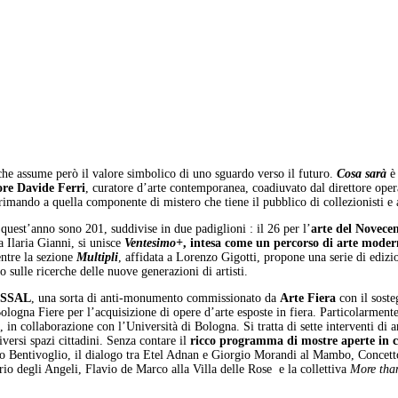
che assume però il valore simbolico di uno sguardo verso il futuro.
Cosa sarà
è
ore Davide Ferri
, curatore d’arte contemporanea, coadiuvato dal direttore oper
imando a quella componente di mistero che tiene il pubblico di collezionisti e a
 quest’anno sono 201, suddivise in due padiglioni : il 26 per l’
arte del Novece
a Ilaria Gianni, si unisce
Ventesimo+
, intesa come un percorso di arte mode
ntre la sezione
Multipli
, affidata a Lorenzo Gigotti, propone una serie di edizi
o sulle ricerche delle nuove generazioni di artisti.
LOSSAL
, una sorta di anti-monumento commissionato da
Arte Fiera
con il sost
ologna Fiere per l’acquisizione di opere d’arte esposte in fiera. Particolarmente
, in collaborazione con l’Università di Bologna. Si tratta di sette interventi d
ersi spazi cittadini. Senza contare il
ricco programma di mostre aperte in ci
 Bentivoglio, il dialogo tra Etel Adnan e Giorgio Morandi al Mambo, Concetto
o degli Angeli, Flavio de Marco alla Villa delle Rose e la collettiva
More tha