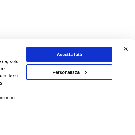
Accetta tutti
e) e, solo
are
Personalizza
esi terzi
a
odificare