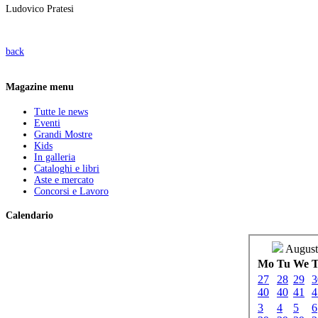
Ludovico Pratesi
back
Magazine menu
Tutte le news
Eventi
Grandi Mostre
Kids
In galleria
Cataloghi e libri
Aste e mercato
Concorsi e Lavoro
Calendario