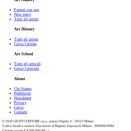
Esponi con noi
New entry
Tutti gli artisti
Art History
Tutti gli artisti
Cerca l'artista
Art School
Tutti gli articoli
Cerca l'articolo
About
Chi Siamo
Pubblicità
Newsletter
Privacy
Cerca
Contatti
© 2026 GIUNTI EDITORE s.p.a., piazza Virgilio 4 - 20123 Milano
Codice fiscale e numero d'iscrizione al Registro Imprese di Milano - 80009810484
Capitale sociale € 8.000.000,00 i.v.