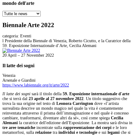
mondo dell'arte
Biennale Arte 2022
categoria:
Eventi
l Presidente della Biennale di Venezia, Roberto Cicutto, e la Curatrice della
59. Esposizione Internazionale d’Arte, Cecilia Alemani
20 April – 27 November 2022
Il latte dei sogni
Venezia
Arsenale e Giardini
https://www.labiennale.org/it/arte/2022
Il latte dei sogni
sarà il titolo della
59. Esposizione internazionale d'arte
che si terrà dal
23 aprile al 27 novembre 2022
. Un titolo suggestivo che
trova la sua origine nel testo di
Leonora Carrington
dove «l’artista
surrealista descrive un mondo magico nel quale la vita è costantemente
reinventata attraverso il prisma dell’immaginazione e nel quale è concesso
cambiare, trasformarsi, diventare altri da sé», così come spiega
Cecilia
Alemani
la curatrice dell'edizione dell'Esposizione. La mostra sarà divisa in
tre aree tematiche
incentrate sulla
rappresentazione dei corpi
e le loro
metamorfosi, sulla
relazione
tra
individui e tecnologie
e sui
legami
che si