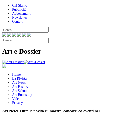
Chi Siamo
Pubblicità
Abbonamenti
Newsletter
Contatti
Art e Dossier
Home
La Rivista
Art News
Art History
Art School
Art Bookshop
Video
Privacy
Art News
Tutte le novità su mostre, concorsi ed eventi nel