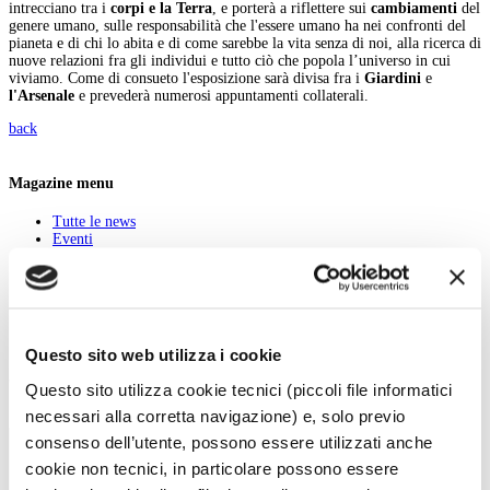
intrecciano tra i
corpi e la Terra
, e porterà a riflettere sui
cambiamenti
del
genere umano, sulle responsabilità che l'essere umano ha nei confronti del
pianeta e di chi lo abita e di come sarebbe la vita senza di noi, alla ricerca di
nuove relazioni fra gli individui e tutto ciò che popola l’universo in cui
viviamo. Come di consueto l'esposizione sarà divisa fra i
Giardini
e
l'Arsenale
e prevederà numerosi appuntamenti collaterali.
back
Magazine menu
Tutte le news
Eventi
Grandi Mostre
Kids
In galleria
Cataloghi e libri
Aste e mercato
Concorsi e Lavoro
Questo sito web utilizza i cookie
Calendario
Questo sito utilizza cookie tecnici (piccoli file informatici
necessari alla corretta navigazione) e, solo previo
Scegli la data e imposta i filtri per ottimizzare la tua ricerca
consenso dell’utente, possono essere utilizzati anche
cookie non tecnici, in particolare possono essere