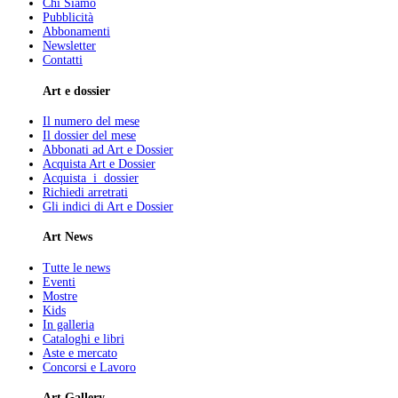
Chi Siamo
Pubblicità
Abbonamenti
Newsletter
Contatti
Art e dossier
Il numero del mese
Il dossier del mese
Abbonati ad Art e Dossier
Acquista Art e Dossier
Acquista i dossier
Richiedi arretrati
Gli indici di Art e Dossier
Art News
Tutte le news
Eventi
Mostre
Kids
In galleria
Cataloghi e libri
Aste e mercato
Concorsi e Lavoro
Art Gallery