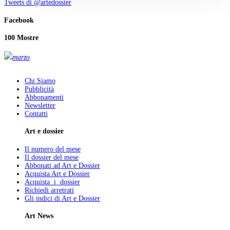
Tweets di @artedossier
Facebook
100 Mostre
marzo
Chi Siamo
Pubblicità
Abbonamenti
Newsletter
Contatti
Art e dossier
Il numero del mese
Il dossier del mese
Abbonati ad Art e Dossier
Acquista Art e Dossier
Acquista i dossier
Richiedi arretrati
Gli indici di Art e Dossier
Art News