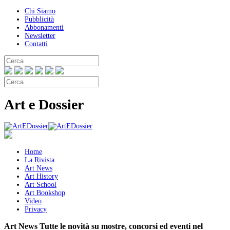
Chi Siamo
Pubblicità
Abbonamenti
Newsletter
Contatti
Art e Dossier
Home
La Rivista
Art News
Art History
Art School
Art Bookshop
Video
Privacy
Art News
Tutte le novità su mostre, concorsi ed eventi nel