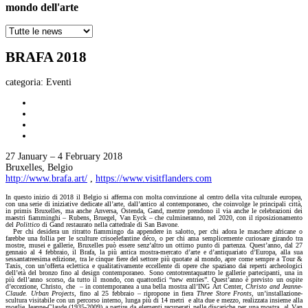
mondo dell'arte
BRAFA 2018
categoria:
Eventi
27 January – 4 February 2018
Bruxelles, Belgio
http://www.brafa.art/
,
https://www.visitflanders.com
In questo inizio di 2018 il Belgio si afferma con molta convinzione al centro della vita culturale europea,
con una serie di iniziative dedicate all’arte, dall’antico al contemporaneo, che coinvolge le principali città,
in primis Bruxelles, ma anche Anversa, Ostenda, Gand, mentre prendono il via anche le celebrazioni dei
maestri fiamminghi – Rubens, Bruegel, Van Eyck – che culmineranno, nel 2020, con il riposizionamento
del
Polittico
di Gand restaurato nella cattedrale di San Bavone.
Per chi desidera un ritratto fiammingo da appendere in salotto, per chi adora le maschere africane o
farebbe una follia per le sculture crisoelefantine déco, o per chi ama semplicemente curiosare girando tra
mostre, musei e gallerie, Bruxelles può essere senz’altro un ottimo punto di partenza. Quest’anno, dal 27
gennaio al 4 febbraio, il Brafa, la più antica mostra-mercato d’arte e d’antiquariato d’Europa, alla sua
sessantatreesima edizione, tra le cinque fiere del settore più quotate al mondo, apre come sempre a Tour &
Taxis, con un’offerta eclettica e qualitativamente eccellente di opere che spaziano dai reperti archeologici
dell’età del bronzo fino al design contemporaneo. Sono centotrentaquattro le gallerie partecipanti, una in
più dell’anno scorso, da tutto il mondo, con quattordici “new entries”. Quest’anno è previsto un ospite
d’eccezione, Christo, che
– in contemporanea a una bella mostra all’ING Art Center,
Christo and Jeanne-
Claude. Urban Projects
, fino al 25 febbraio – ripropone in fiera
Three Store Fronts
, un’installazione-
scultura visitabile con un percorso interno, lunga più di 14 metri
e alta due e mezzo, realizzata insieme alla
moglie Jeanne-Claude (1935-2009) a partire da elementi recuperati nelle discariche per una mostra
al Van