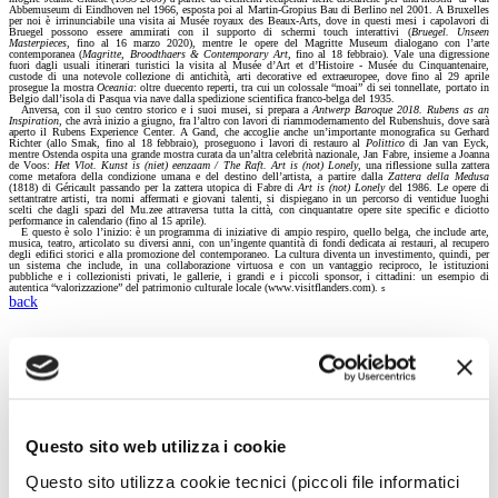
Abbemuseum di Eindhoven nel 1966, esposta poi al Martin-Gropius Bau di Berlino nel 2001. A Bruxelles
per noi è irrinunciabile una visita ai Musée royaux des Beaux-Arts, dove in questi mesi i capolavori di
Bruegel possono essere ammirati con il supporto di schermi touch interattivi (
Bruegel. Unseen
Masterpieces
, fino al 16 marzo 2020), mentre le opere del Magritte Museum dialogano con l’arte
contemporanea (
Magritte, Broodthaers & Contemporary Art
, fino al 18 febbraio). Vale una digressione
fuori dagli usuali itinerari turistici la visita al Musée d’Art et d’Histoire - Musée du Cinquantenaire,
custode di una notevole collezione di antichità, arti decorative ed extraeuropee, dove fino al 29 aprile
prosegue la mostra
Oceania
: oltre duecento reperti, tra cui un colossale “moai” di sei tonnellate, portato in
Belgio dall’isola di Pasqua via nave dalla spedizione scientifica franco-belga del 1935.
Anversa, con il suo centro storico e i suoi musei, si prepara a
Antwerp Baroque 2018. Rubens as an
Inspiration
, che avrà inizio a giugno, fra l’altro con lavori di riammodernamento del Rubenshuis, dove sarà
aperto il Rubens Experience Center. A Gand, che accoglie anche un’importante monografica su Gerhard
Richter (allo Smak, fino al 18 febbraio), proseguono i lavori di restauro al
Polittico
di Jan van Eyck,
mentre Ostenda ospita una grande mostra curata da un’altra celebrità nazionale, Jan Fabre, insieme a Joanna
de Voos:
Het Vlot. Kunst is (niet) eenzaam / The Raft. Art is (not) Lonely
, una riflessione sulla zattera
come metafora della condizione umana e del destino dell’artista, a partire dalla
Zattera della Medusa
(1818) di Géricault passando per la zattera utopica di Fabre di
Art is (not) Lonely
del 1986. Le opere di
settantratre artisti, tra nomi affermati e giovani talenti, si dispiegano in un percorso di ventidue luoghi
scelti che dagli spazi del Mu.zee attraversa tutta la città, con cinquantatre opere site specific e diciotto
performance in calendario (fino al 15 aprile).
E questo è solo l’inizio: è un programma di iniziative di ampio respiro, quello belga, che include arte,
musica, teatro, articolato su diversi anni, con un’ingente quantità di fondi dedicata ai restauri, al recupero
degli edifici storici e alla promozione del contemporaneo. La cultura diventa un investimento, quindi, per
un sistema che include, in una collaborazione virtuosa e con un vantaggio reciproco, le istituzioni
pubbliche e i collezionisti privati, le gallerie, i grandi e i piccoli sponsor, i cittadini: un esempio di
autentica “valorizzazione” del patrimonio culturale locale (www.visitflanders.com).
s
back
Magazine menu
Tutte le news
Eventi
Grandi Mostre
Questo sito web utilizza i cookie
Kids
In galleria
Questo sito utilizza cookie tecnici (piccoli file informatici
Cataloghi e libri