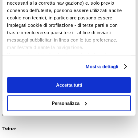
Aste e mercato
necessari alla corretta navigazione) e, solo previo
Concorsi e Lavoro
consenso dell’utente, possono essere utilizzati anche
Calendario
cookie non tecnici, in particolare possono essere
impiegati cookie di profilazione - di terze parti e con
Scegli la data e imposta i filtri per ottimizzare la tua ricerca
trasferimento verso paesi terzi - al fine di inviarti
messaggi pubblicitari in linea con le tue preferenze,
manifestate durante la navigazione.
Per maggiori dettagli sul trattamento dei tuoi dati
personali durante la navigazione, e per modificare le tue
Mostra dettagli
scelte privacy sui cookie, ti invitiamo a prendere visione
dell’
informativa cookie
.
Event start:
Chiudendo il banner tramite la “X” prosegui la
Accetta tutti
Event end:
navigazione senza alcuna profilazione e con installazione
Keywords:
dei soli cookie tecnici. Selezionando “Accetta tutti” presti
Category:
Personalizza
il tuo consenso alla profilazione che potrai revocare in
Ordering:
Cerca
ogni momento
Revoca
Twitter