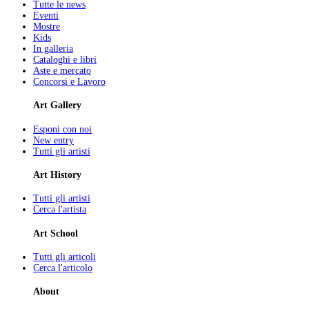
Tutte le news
Eventi
Mostre
Kids
In galleria
Cataloghi e libri
Aste e mercato
Concorsi e Lavoro
Art Gallery
Esponi con noi
New entry
Tutti gli artisti
Art History
Tutti gli artisti
Cerca l'artista
Art School
Tutti gli articoli
Cerca l'articolo
About