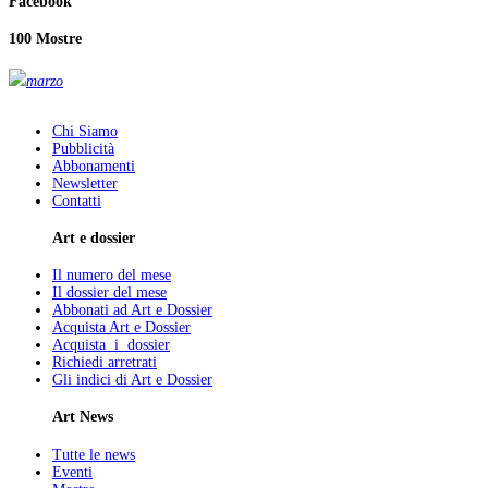
Facebook
100 Mostre
marzo
Chi Siamo
Pubblicità
Abbonamenti
Newsletter
Contatti
Art e dossier
Il numero del mese
Il dossier del mese
Abbonati ad Art e Dossier
Acquista Art e Dossier
Acquista i dossier
Richiedi arretrati
Gli indici di Art e Dossier
Art News
Tutte le news
Eventi