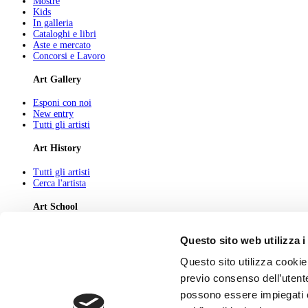
Mostre
Kids
In galleria
Cataloghi e libri
Aste e mercato
Concorsi e Lavoro
Art Gallery
Esponi con noi
New entry
Tutti gli artisti
Art History
Tutti gli artisti
Cerca l'artista
Art School
Tutti gli articoli
Questo sito web utilizza i
Cerca l'articolo
Questo sito utilizza cookie 
About
previo consenso dell’utente
Chi Siamo
possono essere impiegati co
Pubblicità