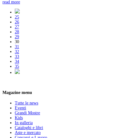
read more
25
26
27
28
29
30
31
32
33
34
35
Magazine menu
Tutte le news
Eventi
Grandi Mostre
Kids
In galleria
Cataloghi e libri
Aste e mercato
Concorsi e Lavoro