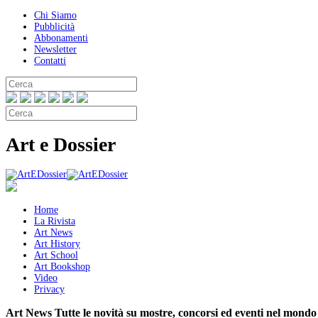
Chi Siamo
Pubblicità
Abbonamenti
Newsletter
Contatti
Art e Dossier
Home
La Rivista
Art News
Art History
Art School
Art Bookshop
Video
Privacy
Art News
Tutte le novità su mostre, concorsi ed eventi nel mondo 