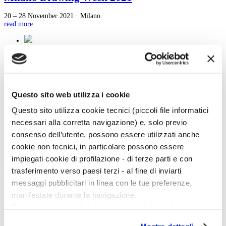
20 – 28 November 2021 · Milano
read more
28
29
30
31
32
33
Questo sito web utilizza i cookie
34
35
Questo sito utilizza cookie tecnici (piccoli file informatici
36
37
necessari alla corretta navigazione) e, solo previo
38
consenso dell’utente, possono essere utilizzati anche
cookie non tecnici, in particolare possono essere
impiegati cookie di profilazione - di terze parti e con
trasferimento verso paesi terzi - al fine di inviarti
Magazine menu
messaggi pubblicitari in linea con le tue preferenze,
Tutte le news
manifestate durante la navigazione.
Eventi
Grandi Mostre
Per maggiori dettagli sul trattamento dei tuoi dati
Kids
personali durante la navigazione, e per modificare le tue
In galleria