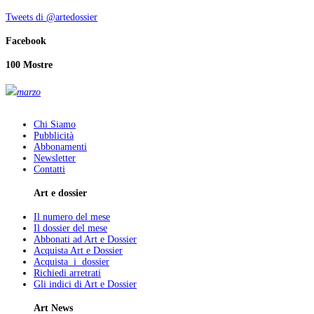
Tweets di @artedossier
Facebook
100 Mostre
marzo
Chi Siamo
Pubblicità
Abbonamenti
Newsletter
Contatti
Art e dossier
Il numero del mese
Il dossier del mese
Abbonati ad Art e Dossier
Acquista Art e Dossier
Acquista i dossier
Richiedi arretrati
Gli indici di Art e Dossier
Art News