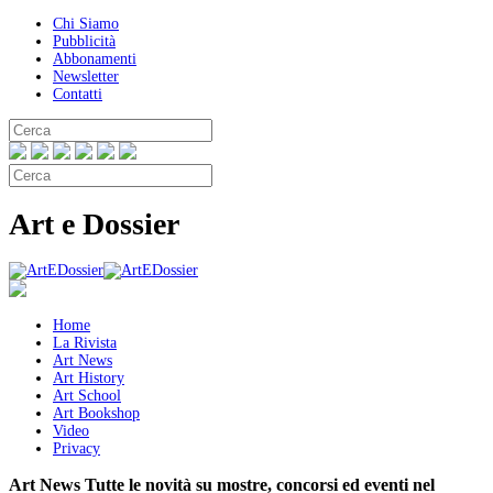
Chi Siamo
Pubblicità
Abbonamenti
Newsletter
Contatti
Art e Dossier
Home
La Rivista
Art News
Art History
Art School
Art Bookshop
Video
Privacy
Art News
Tutte le novità su mostre, concorsi ed eventi nel