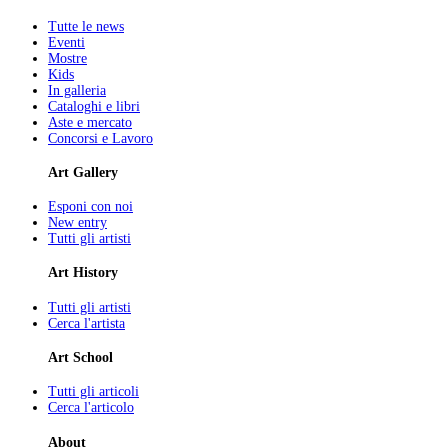
Tutte le news
Eventi
Mostre
Kids
In galleria
Cataloghi e libri
Aste e mercato
Concorsi e Lavoro
Art Gallery
Esponi con noi
New entry
Tutti gli artisti
Art History
Tutti gli artisti
Cerca l'artista
Art School
Tutti gli articoli
Cerca l'articolo
About