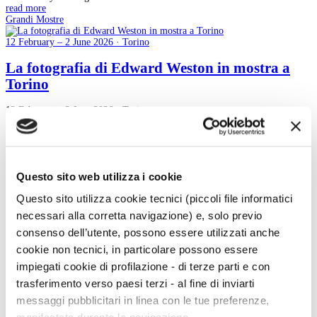
read more
Grandi Mostre
12 February – 2 June 2026 · Torino
La fotografia di Edward Weston in mostra a
Torino
12 February – 2 June 2026 · Torino
read more
4
5
Questo sito web utilizza i cookie
6
7
Questo sito utilizza cookie tecnici (piccoli file informatici
8
9
necessari alla corretta navigazione) e, solo previo
10
consenso dell’utente, possono essere utilizzati anche
11
12
cookie non tecnici, in particolare possono essere
13
impiegati cookie di profilazione - di terze parti e con
14
trasferimento verso paesi terzi - al fine di inviarti
messaggi pubblicitari in linea con le tue preferenze,