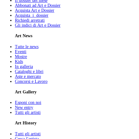
Il dossier del mese
Abbonati ad Art e Dossier
Acquista Art e Dossier
Acquista i dossier
Richiedi arretrati
Gli indici di Art e Dossier
Art News
Tutte le news
Eventi
Mostre
Kids
In galleria
Cataloghi e libri
Aste e mercato
Concorsi e Lavoro
Art Gallery
Esponi con noi
New entry
Tutti gli artisti
Art History
Tutti gli artisti
Cerca l'artista