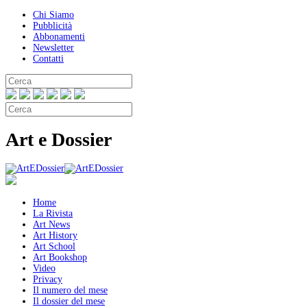
Chi Siamo
Pubblicità
Abbonamenti
Newsletter
Contatti
Art e Dossier
Home
La Rivista
Art News
Art History
Art School
Art Bookshop
Video
Privacy
Il numero del mese
Il dossier del mese