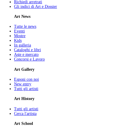
Richiedi arretrati
Gli indici di Art e Dossier
Art News
Tutte le news
Eventi
Mostre
Kids
In galleria
Cataloghi e libri
Aste e mercato
Concorsi e Lavoro
Art Gallery
Esponi con noi
New entry
Tutti gli artisti
Art History
Tutti gli artisti
Cerca l'artista
Art School