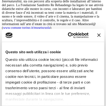
Internaturalità
, sia con percorsi alla scoperta delle installazioni all’interno
del parco. La Fondazione Sandretto Re Rebaudengo ha legato le sue attività
didattiche estive alle mostre in corso, con incontri e laboratori per bambini
di diverse fasce d’età incentrati su temi come la materia e i materiali, il
suono e le onde sonore, il video d’arte e il cinema, la manipolazione e la
scultura, l’imprevedibilità e il controllo, le regole e il caso. Altre
informazioni sull’arte d’estate in città si trovano sul sito Museiscuol@
(
www.comune.torino.it/museiscuola
).
Info:
Castello di Rivoli
011-9565232, educa@castellodirivoli.it
Pav - parco arte vivente
Questo sito web utilizza i cookie
011-3182235, lab@parcoartevivente.it
Questo sito utilizza cookie tecnici (piccoli file informatici
Fondazione Sandretto Re Rebaudengo
necessari alla corretta navigazione) e, solo previo
011-3797631
consenso dell’utente, possono essere utilizzati anche
cookie non tecnici, in particolare possono essere
Condividi
impiegati cookie di profilazione - di terze parti e con
back
trasferimento verso paesi terzi - al fine di inviarti
messaggi pubblicitari in linea con le tue preferenze,
Magazine menu
manifestate durante la navigazione.
Tutte le news
Per maggiori dettagli sul trattamento dei tuoi dati