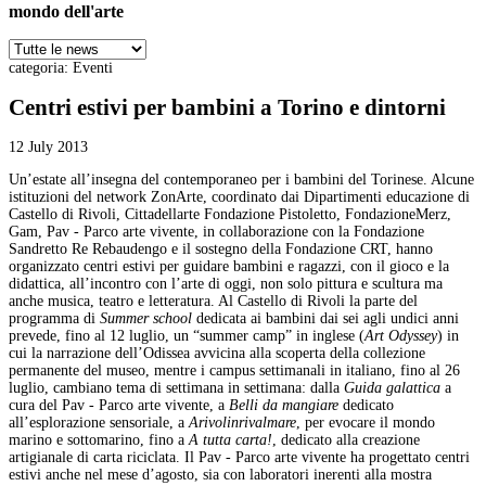
mondo dell'arte
categoria:
Eventi
Centri estivi per bambini a Torino e dintorni
12 July 2013
Un’estate all’insegna del contemporaneo per i bambini del Torinese. Alcune
istituzioni del network ZonArte, coordinato dai Dipartimenti educazione di
Castello di Rivoli, Cittadellarte Fondazione Pistoletto, FondazioneMerz,
Gam, Pav - Parco arte vivente, in collaborazione con la Fondazione
Sandretto Re Rebaudengo e il sostegno della Fondazione CRT, hanno
organizzato centri estivi per guidare bambini e ragazzi, con il gioco e la
didattica, all’incontro con l’arte di oggi, non solo pittura e scultura ma
anche musica, teatro e letteratura. Al Castello di Rivoli la parte del
programma di
Summer school
dedicata ai bambini dai sei agli undici anni
prevede, fino al 12 luglio, un “summer camp” in inglese (
Art Odyssey
) in
cui la narrazione dell’Odissea avvicina alla scoperta della collezione
permanente del museo, mentre i campus settimanali in italiano, fino al 26
luglio, cambiano tema di settimana in settimana: dalla
Guida galattica
a
cura del Pav - Parco arte vivente, a
Belli da mangiare
dedicato
all’esplorazione sensoriale, a
Arivolinrivalmare
, per evocare il mondo
marino e sottomarino, fino a
A tutta carta!
, dedicato alla creazione
artigianale di carta riciclata. Il Pav - Parco arte vivente ha progettato centri
estivi anche nel mese d’agosto, sia con laboratori inerenti alla mostra