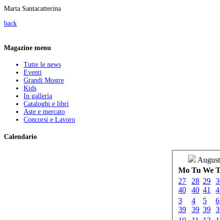
Marta Santacatterina
back
Magazine menu
Tutte le news
Eventi
Grandi Mostre
Kids
In galleria
Cataloghi e libri
Aste e mercato
Concorsi e Lavoro
Calendario