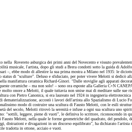
o nella Rovereto asburgica dei primi anni del Novecento e vissuto prevalenteme
sibilità musicale, l'artista, dopo gli studi a Brera condotti sotto la guida di A
ari –, ebbe modo di allestire la sua prima mostra a Milano nel 1935: le diciotto
 status di “sculture”. Deluso e sfiduciato, per poter vivere Melotti si dedicò a
lla manifattura ceramica Richard-Ginori. “Dalle stoviglie agli apparati decorati
di queste ceramiche – ma non solo! – sono ora esposte alla Galleria C+N CANEP
olto onore a Melotti, il quale tuttavia non smise mai di meditare sulle sue rice
tura con Pietro Canonica, si era laureato nel 1924 in ingegneria elettrotecnica – 
di dematerializzazione, accostò i lavori dell'artista allo Spazialismo di Lucio F
lissimo modo di costruire una scultura di Fausto Melotti, con le esili strutture 
 metà del secolo, Melotti ritrovò la serenità e infuse a ogni sua scultura uno spir
: “sottili, leggere, piene di vuoti”, le definiva lo scrittore, riconoscendo in qu
e di Fausto Melotti, nella quale le forme geometriche del quadrato, del pendolo
gi, distrazioni e divagazioni in un discorso equilibrato”, ha dichiarato l'arti
le tradotta in ottone, acciaio e vuoti.