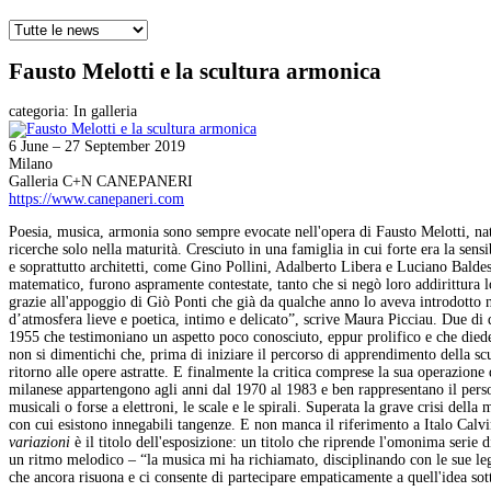
Fausto Melotti e la scultura armonica
categoria:
In galleria
6 June – 27 September 2019
Milano
Galleria C+N CANEPANERI
https://www.canepaneri.com
Poesia, musica, armonia sono sempre evocate nell'opera di Fausto Melotti, nat
ricerche solo nella maturità. Cresciuto in una famiglia in cui forte era la sen
e soprattutto architetti, come Gino Pollini, Adalberto Libera e Luciano Baldess
matematico, furono aspramente contestate, tanto che si negò loro addirittura lo
grazie all'appoggio di Giò Ponti che già da qualche anno lo aveva introdotto ne
d’atmosfera lieve e poetica, intimo e delicato”, scrive Maura Picciau. Due 
1955 che testimoniano un aspetto poco conosciuto, eppur prolifico e che diede m
non si dimentichi che, prima di iniziare il percorso di apprendimento della scul
ritorno alle opere astratte. E finalmente la critica comprese la sua operazione 
milanese appartengono agli anni dal 1970 al 1983 e ben rappresentano il persona
musicali o forse a elettroni, le scale e le spirali. Superata la grave crisi della
con cui esistono innegabili tangenze. E non manca il riferimento a Italo Calvino
variazioni
è il titolo dell'esposizione: un titolo che riprende l'omonima seri
un ritmo melodico – “la musica mi ha richiamato, disciplinando con le sue leg
che ancora risuona e ci consente di partecipare empaticamente a quell'idea sotti