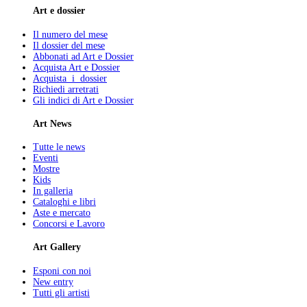
Art e dossier
Il numero del mese
Il dossier del mese
Abbonati ad Art e Dossier
Acquista Art e Dossier
Acquista i dossier
Richiedi arretrati
Gli indici di Art e Dossier
Art News
Tutte le news
Eventi
Mostre
Kids
In galleria
Cataloghi e libri
Aste e mercato
Concorsi e Lavoro
Art Gallery
Esponi con noi
New entry
Tutti gli artisti