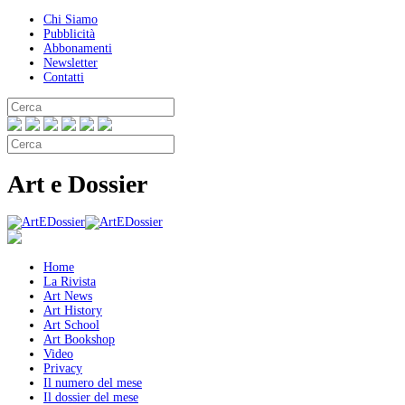
Chi Siamo
Pubblicità
Abbonamenti
Newsletter
Contatti
Art e Dossier
Home
La Rivista
Art News
Art History
Art School
Art Bookshop
Video
Privacy
Il numero del mese
Il dossier del mese