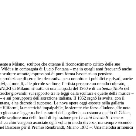
nte a Milano, scultore che ottenne il riconoscimento critico delle sue
dolfo Wildt e in compagnia di Lucio Fontana – ma in quegli anni frequentò anche
 sculture astratte, espressioni di pura forma basate su un pensiero
lla produzione di ceramica decorativa per committenti pubblici e privati, anche
vi, ai monili, alle piccole sculture, l’artista percorre un mondo colorato,
ANERI di Milano: si tratta di una lampada del 1960 e di un
Senza Titolo
del
rche giovanili, sul rapporto tra le leggi della scultura e quelle della musica –
e sui presupposti dell'astrazione italiana. Il 1962 segnò la svolta, con il
ontana, e ne decretò il successo. Le nove opere oggi esposte nella galleria
filiformi, la matericità impalpabile, le sferette che forse alludono alle note
ito giocoso e leggero che i curatori della galleria accostano a quello di Calder,
elle sculture una delle fonti di ispirazione per
Le città invisibili
.
Tema e
, del cerchio vengono associate ogni volta in modo diverso, ma sempre secondo
sta nel Discorso per il Premio Rembrandt, Milano 1973 –. Una melodia armonica