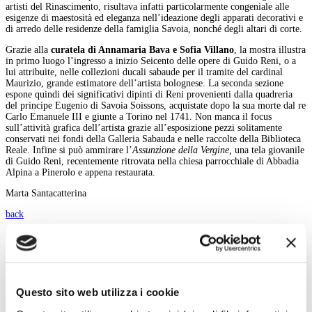
artisti del Rinascimento, risultava infatti particolarmente congeniale alle
esigenze di maestosità ed eleganza nell’ideazione degli apparati decorativi e
di arredo delle residenze della famiglia Savoia, nonché degli altari di corte.
Grazie alla
curatela di Annamaria Bava e Sofia Villano
, la mostra illustra
in primo luogo l’ingresso a inizio Seicento delle opere di Guido Reni, o a
lui attribuite, nelle collezioni ducali sabaude per il tramite del cardinal
Maurizio, grande estimatore dell’artista bolognese. La seconda sezione
espone quindi dei significativi dipinti di Reni provenienti dalla quadreria
del principe Eugenio di Savoia Soissons, acquistate dopo la sua morte dal re
Carlo Emanuele III e giunte a Torino nel 1741. Non manca il focus
sull’attività grafica dell’artista grazie all’esposizione pezzi solitamente
conservati nei fondi della Galleria Sabauda e nelle raccolte della Biblioteca
Reale. Infine si può ammirare l’
Assunzione della Vergine,
una tela giovanile
di Guido Reni, recentemente ritrovata nella chiesa parrocchiale di Abbadia
Alpina a Pinerolo e appena restaurata.
Marta Santacatterina
back
Magazine menu
Tutte le news
Eventi
Questo sito web utilizza i cookie
Grandi Mostre
Kids