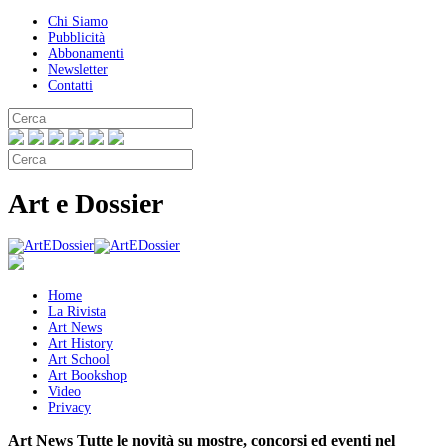
Chi Siamo
Pubblicità
Abbonamenti
Newsletter
Contatti
Art e Dossier
Home
La Rivista
Art News
Art History
Art School
Art Bookshop
Video
Privacy
Art News
Tutte le novità su mostre, concorsi ed eventi nel