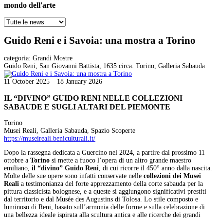
mondo dell'arte
Guido Reni e i Savoia: una mostra a Torino
categoria:
Grandi Mostre
Guido Reni, San Giovanni Battista, 1635 circa. Torino, Galleria Sabauda
11 October 2025 – 18 January 2026
IL “DIVINO” GUIDO RENI NELLE COLLEZIONI
SABAUDE E SUGLI ALTARI DEL PIEMONTE
Torino
Musei Reali, Galleria Sabauda, Spazio Scoperte
https://museireali.beniculturali.it/
Dopo la rassegna dedicata a Guercino nel 2024, a partire dal prossimo 11
ottobre a
Torino
si mette a fuoco l’opera di un altro grande maestro
emiliano,
il “divino” Guido Reni
, di cui ricorre il 450° anno dalla nascita.
Molte delle sue opere sono infatti conservate nelle
collezioni dei Musei
Reali
a testimonianza del forte apprezzamento della corte sabauda per la
pittura classicista bolognese, e a queste si aggiungono significativi prestiti
dal territorio e dal Musée des Augustins di Tolosa. Lo stile composto e
luminoso di Reni, basato sull’armonia delle forme e sulla celebrazione di
una bellezza ideale ispirata alla scultura antica e alle ricerche dei grandi