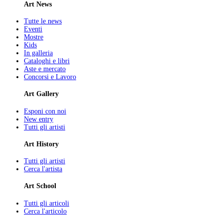
Art News
Tutte le news
Eventi
Mostre
Kids
In galleria
Cataloghi e libri
Aste e mercato
Concorsi e Lavoro
Art Gallery
Esponi con noi
New entry
Tutti gli artisti
Art History
Tutti gli artisti
Cerca l'artista
Art School
Tutti gli articoli
Cerca l'articolo