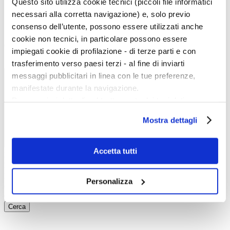
Questo sito utilizza cookie tecnici (piccoli file informatici
In galleria
Cataloghi e libri
necessari alla corretta navigazione) e, solo previo
Aste e mercato
consenso dell’utente, possono essere utilizzati anche
Concorsi e Lavoro
cookie non tecnici, in particolare possono essere
Calendario
impiegati cookie di profilazione - di terze parti e con
trasferimento verso paesi terzi - al fine di inviarti
Scegli la data e imposta i filtri per ottimizzare la tua ricerca
messaggi pubblicitari in linea con le tue preferenze,
manifestate durante la navigazione.
Per maggiori dettagli sul trattamento dei tuoi dati
personali durante la navigazione, e per modificare le tue
Mostra dettagli
scelte privacy sui cookie, ti invitiamo a prendere visione
dell’
informativa cookie
.
Chiudendo il banner tramite la “X” prosegui la
Accetta tutti
Event start:
navigazione senza alcuna profilazione e con installazione
Event end:
dei soli cookie tecnici. Selezionando “Accetta tutti” presti
Keywords:
Personalizza
il tuo consenso alla profilazione che potrai revocare in
Category:
Ordering:
ogni momento
Revoca
Cerca