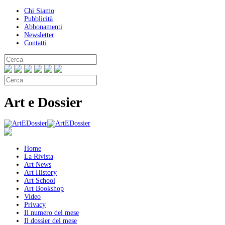
Chi Siamo
Pubblicità
Abbonamenti
Newsletter
Contatti
Art e Dossier
Home
La Rivista
Art News
Art History
Art School
Art Bookshop
Video
Privacy
Il numero del mese
Il dossier del mese