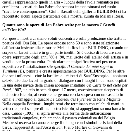
castelli rappresentano quelli in aria – luoghi della favola romantica per
eccellenza – creati da Jan Fabre che sembra immedesimarsi nel ruolo
“cavaliere contemporaneo”. Giulia Bassoli della
galleria BUILDING
ci ha
raccontato alcuni aspetti particolari della mostra, curata da Melania Rossi.
Quante sono le opere di Jan Fabre scelte per la mostra
I Castelli
nell’Ora Blu
?
Per questa mostra ci siamo voluti concentrare sulla produzione che tratta la
poetica dell’Ora Blu. Le opere esposte sono 50 e sono state selezionate
dall’artista insieme alla curatrice Melania Rossi per BUILDING, creando un
corpus
di lavori unici e in gran parte inediti. Si è deciso di lavorare con
opere soprattutto degli anni ’80 e ’90, mai uscite dall’atelier dell’artista e in
vendita per la prima volta. Particolarmente significativa nel percorso
espositivo è l’installazione
site specific Il Castello dei miei sogni in
Turnhout (B
)
,
pensata e creata appositamente per BUILDING. Per le altre
due sedi milanesi – cioè la basilica e i chiostri di Sant’Eustorgio – abbiamo
selezionato due lavori in grado di dialogare con i luoghi in cui sono ospitati.
In una delle navate della chiesa abbiamo installato
Un Castello nel cielo per
René
, 1987
,
un telo in seta di quasi 17 metri, ossessivamente ricoperto di
inchiostro Bic blu; al centro emerge una roccia sospesa con un castello in
cima: è l’omaggio al quadro
Le Chateau des Pyrénées
di René Magritte.
Nella cappella Portinari, lunghi remi che terminano con calchi di mani in
vetro ricoperti sempre di inchiostro Bic blu, si appoggiano su una barca in
ossa.
Canoa
(1991), si ispira invece alla forma delle imbarcazioni
tradizionali congolesi, richiamando il passato colonialista del Belgio.
Mentre si osserva la canoa emerge il dialogo con i simboli cristiani della
barca, rappresentati nell’
Arca di San Pietro Martire
di Giovanni di