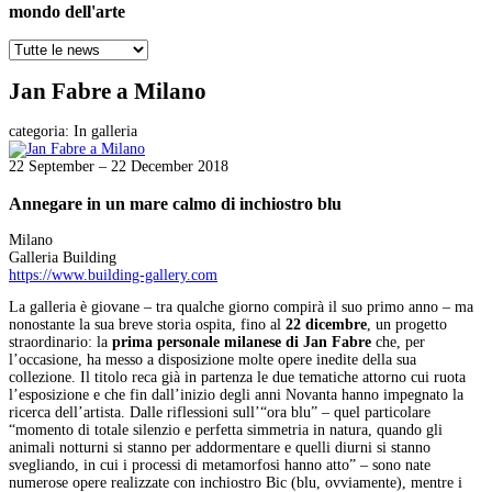
mondo dell'arte
Jan Fabre a Milano
categoria:
In galleria
22 September – 22 December 2018
Annegare in un mare calmo di inchiostro blu
Milano
Galleria Building
https://www.building-gallery.com
La galleria è giovane – tra qualche giorno compirà il suo primo anno – ma
nonostante la sua breve storia ospita, fino al
22 dicembre
, un progetto
straordinario: la
prima personale milanese di Jan Fabre
che, per
l’occasione, ha messo a disposizione molte opere inedite della sua
collezione. Il titolo reca già in partenza le due tematiche attorno cui ruota
l’esposizione e che fin dall’inizio degli anni Novanta hanno impegnato la
ricerca dell’artista. Dalle riflessioni sull’“ora blu” – quel particolare
“momento di totale silenzio e perfetta simmetria in natura, quando gli
animali notturni si stanno per addormentare e quelli diurni si stanno
svegliando, in cui i processi di metamorfosi hanno atto” – sono nate
numerose opere realizzate con inchiostro Bic (blu, ovviamente), mentre i