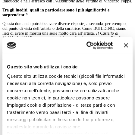
Balduccio e nell’affresco con l
’Assunzione della Vergine
di Vincenzo Foppa.
Tra gli inediti, quali in particolare sono i più significativi e
sorprendenti?
Questa domanda potrebbe avere diverse risposte, a seconda, per esempio,
del punto di vista dell’artista o della curatrice. Come BUILDING, siamo
lieti di avere in mostra una serie molto cara all’artista,
Il Castello di
Wolfskerke
(1997) composta da sei fotografie ricoperte a penna Bic. Le
immagini ritraggono un castello con particolari disegnati con Bic blu e
rossa, lo stesso maniero che nella precedente serie
Lettere a me stesso
(1991,
cinque opere a Bic blu su carta) Fabre aveva espresso il desiderio di
possedere, attraverso disegni e pensieri.
Questo sito web utilizza i cookie
In cosa consiste l'opera
site specific
realizzata per BUILDING?
Il lucernario è un elemento architettonico che affaccia sul piano terra di
Questo sito utilizza cookie tecnici (piccoli file informatici
BUILDING, creato appositamente per essere un potenziale luogo espositivo.
necessari alla corretta navigazione) e, solo previo
Appena lo ha visto, Jan Fabre ha voluto creare
un’opera unica, che
dialogasse con BUILDING e con il resto della mostra.
Il Castello dei miei
consenso dell’utente, possono essere utilizzati anche
sogni in Turnhout (B
), nasce dall’espressione “costruire castelli in aria”.
cookie non tecnici, in particolare possono essere
L’inchiostro blu, applicato con le mani, ricopre tutta la superficie del vetro
e al centro del lucernario è inciso un castello il quale, come un sogno,
impiegati cookie di profilazione - di terze parti e con
rimane sospeso tra la terra e il cielo.
trasferimento verso paesi terzi - al fine di inviarti
Infine, quando è stata aperta la galleria e qual è la sua mission?
messaggi pubblicitari in linea con le tue preferenze,
manifestate durante la navigazione.
BUILDING ha inaugurato il 27 ottobre 2017 con la mostra personale di
Remo Salvadori; è stata concepita come un luogo dove ospitare mostre di
Per maggiori dettagli sul trattamento dei tuoi dati