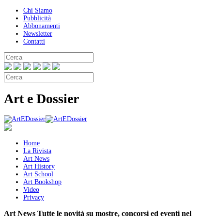
Chi Siamo
Pubblicità
Abbonamenti
Newsletter
Contatti
Art e Dossier
Home
La Rivista
Art News
Art History
Art School
Art Bookshop
Video
Privacy
Art News
Tutte le novità su mostre, concorsi ed eventi nel