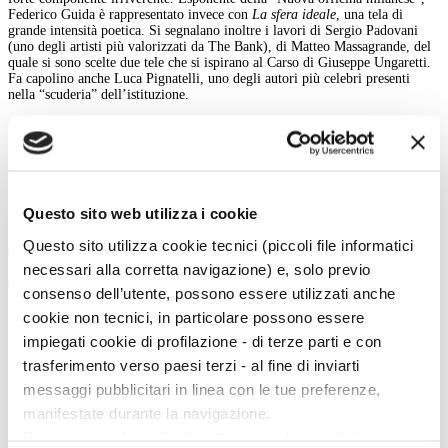
Federico Guida è rappresentato invece con
La sfera ideale
, una tela di
grande intensità poetica. Si segnalano inoltre i lavori di Sergio Padovani
(uno degli artisti più valorizzati da The Bank), di Matteo Massagrande, del
quale si sono scelte due tele che si ispirano al Carso di Giuseppe Ungaretti.
Fa capolino anche Luca Pignatelli, uno degli autori più celebri presenti
nella “scuderia” dell’istituzione.
Grazie alle nuove opere entrate nella collezione ed esposte nell’attuale
collettiva, la Fondazione intende ribadire e rafforzare il suo ruolo come
centro di promozione e studio della pittura contemporanea: “Il cuore di
questa mostra è il nostro impegno costante nel mecenatismo verso le nuove
generazioni. Crediamo che sia nostra responsabilità fondamentale non solo
preservare l’arte, ma anche investire attivamente in essa, fungendo da
Questo sito web utilizza i cookie
sostegno per gli artisti spesso all’inizio del loro percorso. Affiancare il
lavoro di giovani talenti e di
outsider
– le voci più vivaci e non
Questo sito utilizza cookie tecnici (piccoli file informatici
convenzionali del dibattito odierno – a quello di artisti già affermati,
necessari alla corretta navigazione) e, solo previo
significa costruire un ponte essenziale tra passato, presente e futuro”, ha
commentato Antonio Menon.
consenso dell’utente, possono essere utilizzati anche
Marta Santacatterina
cookie non tecnici, in particolare possono essere
impiegati cookie di profilazione - di terze parti e con
back
trasferimento verso paesi terzi - al fine di inviarti
messaggi pubblicitari in linea con le tue preferenze,
Magazine menu
manifestate durante la navigazione.
Tutte le news
Per maggiori dettagli sul trattamento dei tuoi dati
Eventi