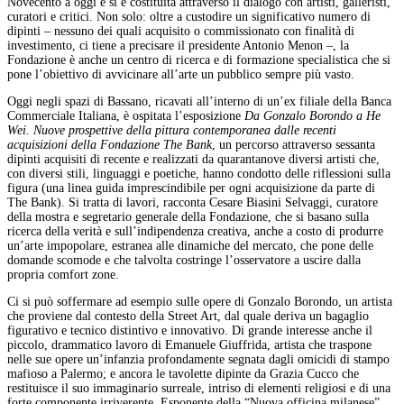
Novecento a oggi e si è costituita attraverso il dialogo con artisti, galleristi,
curatori e critici. Non solo: oltre a custodire un significativo numero di
dipinti – nessuno dei quali acquisito o commissionato con finalità di
investimento, ci tiene a precisare il presidente Antonio Menon –, la
Fondazione è anche un centro di ricerca e di formazione specialistica che si
pone l’obiettivo di avvicinare all’arte un pubblico sempre più vasto.
Oggi negli spazi di Bassano, ricavati all’interno di un’ex filiale della Banca
Commerciale Italiana, è ospitata l’esposizione
Da Gonzalo Borondo a He
Wei. Nuove prospettive della pittura contemporanea dalle recenti
acquisizioni della Fondazione The Bank
, un percorso attraverso sessanta
dipinti acquisiti di recente e realizzati da quarantanove diversi artisti che,
con diversi stili, linguaggi e poetiche, hanno condotto delle riflessioni sulla
figura (una linea guida imprescindibile per ogni acquisizione da parte di
The Bank). Si tratta di lavori, racconta Cesare Biasini Selvaggi, curatore
della mostra e segretario generale della Fondazione, che si basano sulla
ricerca della verità e sull’indipendenza creativa, anche a costo di produrre
un’arte impopolare, estranea alle dinamiche del mercato, che pone delle
domande scomode e che talvolta costringe l’osservatore a uscire dalla
propria comfort zone.
Ci si può soffermare ad esempio sulle opere di Gonzalo Borondo, un artista
che proviene dal contesto della Street Art, dal quale deriva un bagaglio
figurativo e tecnico distintivo e innovativo. Di grande interesse anche il
piccolo, drammatico lavoro di Emanuele Giuffrida, artista che traspone
nelle sue opere un’infanzia profondamente segnata dagli omicidi di stampo
mafioso a Palermo; e ancora le tavolette dipinte da Grazia Cucco che
restituisce il suo immaginario surreale, intriso di elementi religiosi e di una
forte componente irriverente. Esponente della “Nuova officina milanese”,