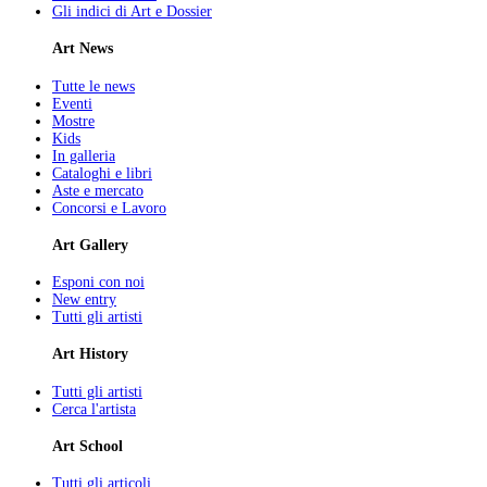
Gli indici di Art e Dossier
Art News
Tutte le news
Eventi
Mostre
Kids
In galleria
Cataloghi e libri
Aste e mercato
Concorsi e Lavoro
Art Gallery
Esponi con noi
New entry
Tutti gli artisti
Art History
Tutti gli artisti
Cerca l'artista
Art School
Tutti gli articoli