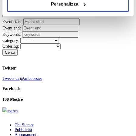
Personalizza
il tuo consenso alla profilazione che potrai revocare in
ogni momento
Revoca
Event start:
Event end:
Keywords:
Category:
Ordering:
Cerca
Twitter
Tweets di @artedossier
Facebook
100 Mostre
marzo
Chi Siamo
Pubblicità
Abbonamenti