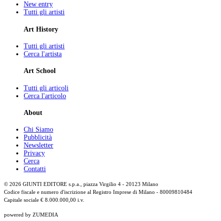
New entry
Tutti gli artisti
Art History
Tutti gli artisti
Cerca l'artista
Art School
Tutti gli articoli
Cerca l'articolo
About
Chi Siamo
Pubblicità
Newsletter
Privacy
Cerca
Contatti
© 2026 GIUNTI EDITORE s.p.a., piazza Virgilio 4 - 20123 Milano
Codice fiscale e numero d'iscrizione al Registro Imprese di Milano - 80009810484
Capitale sociale € 8.000.000,00 i.v.
powered by ZUMEDIA