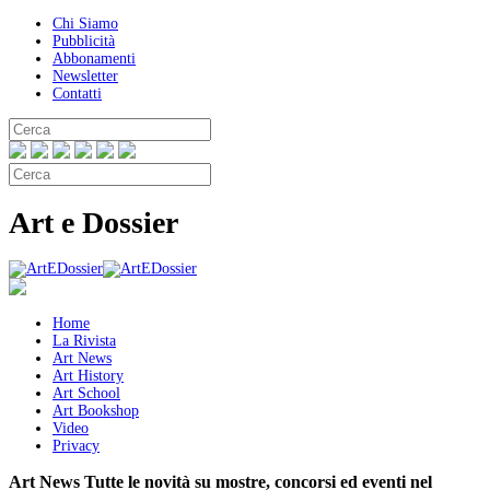
Chi Siamo
Pubblicità
Abbonamenti
Newsletter
Contatti
Art e Dossier
Home
La Rivista
Art News
Art History
Art School
Art Bookshop
Video
Privacy
Art News
Tutte le novità su mostre, concorsi ed eventi nel