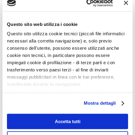
Arianna Testino
back
Questo sito web utilizza i cookie
Questo sito utilizza cookie tecnici (piccoli file informatici
Magazine menu
necessari alla corretta navigazione) e, solo previo
consenso dell’utente, possono essere utilizzati anche
Tutte le news
Eventi
cookie non tecnici, in particolare possono essere
Grandi Mostre
impiegati cookie di profilazione - di terze parti e con
Kids
In galleria
trasferimento verso paesi terzi - al fine di inviarti
Cataloghi e libri
messaggi pubblicitari in linea con le tue preferenze,
Aste e mercato
Concorsi e Lavoro
manifestate durante la navigazione.
Per maggiori dettagli sul trattamento dei tuoi dati
Calendario
personali durante la navigazione, e per modificare le tue
Mostra dettagli
Scegli la data e imposta i filtri per ottimizzare la tua ricerca
scelte privacy sui cookie, ti invitiamo a prendere visione
dell’
informativa cookie
.
Chiudendo il banner tramite la “X” prosegui la
Accetta tutti
navigazione senza alcuna profilazione e con installazione
dei soli cookie tecnici. Selezionando “Accetta tutti” presti