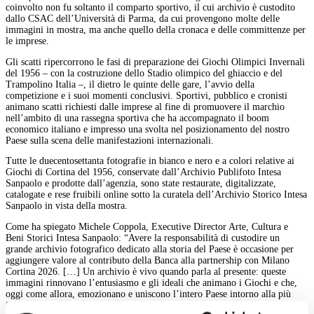
coinvolto non fu soltanto il comparto sportivo, il cui archivio è custodito
dallo CSAC dell’Università di Parma, da cui provengono molte delle
immagini in mostra, ma anche quello della cronaca e delle committenze per
le imprese.
Gli scatti ripercorrono le fasi di preparazione dei Giochi Olimpici Invernali
del 1956 – con la costruzione dello Stadio olimpico del ghiaccio e del
Trampolino Italia ‒, il dietro le quinte delle gare, l’avvio della
competizione e i suoi momenti conclusivi. Sportivi, pubblico e cronisti
animano scatti richiesti dalle imprese al fine di promuovere il marchio
nell’ambito di una rassegna sportiva che ha accompagnato il boom
economico italiano e impresso una svolta nel posizionamento del nostro
Paese sulla scena delle manifestazioni internazionali.
Tutte le duecentosettanta fotografie in bianco e nero e a colori relative ai
Giochi di Cortina del 1956, conservate dall’Archivio Publifoto Intesa
Sanpaolo e prodotte dall’agenzia, sono state restaurate, digitalizzate,
catalogate e rese fruibili online sotto la curatela dell’Archivio Storico Intesa
Sanpaolo in vista della mostra.
Come ha spiegato Michele Coppola, Executive Director Arte, Cultura e
Beni Storici Intesa Sanpaolo: “Avere la responsabilità di custodire un
grande archivio fotografico dedicato alla storia del Paese è occasione per
aggiungere valore al contributo della Banca alla partnership con Milano
Cortina 2026. […] Un archivio è vivo quando parla al presente: queste
immagini rinnovano l’entusiasmo e gli ideali che animano i Giochi e che,
oggi come allora, emozionano e uniscono l’intero Paese intorno alla più
importante manifestazione sportiva al mondo”.