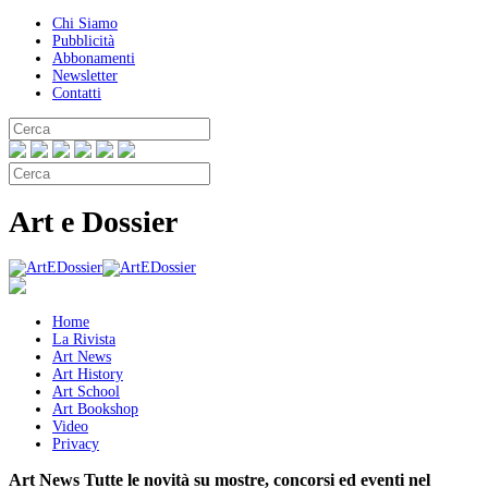
Chi Siamo
Pubblicità
Abbonamenti
Newsletter
Contatti
Art e Dossier
Home
La Rivista
Art News
Art History
Art School
Art Bookshop
Video
Privacy
Art News
Tutte le novità su mostre, concorsi ed eventi nel