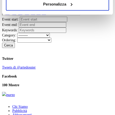
dei soli cookie tecnici. Selezionando “Accetta tutti” presti
Personalizza
il tuo consenso alla profilazione che potrai revocare in
ogni momento
Revoca
Event start:
Event end:
Keywords:
Category:
Ordering:
Cerca
Twitter
Tweets di @artedossier
Facebook
100 Mostre
marzo
Chi Siamo
Pubblicità
Abbonamenti