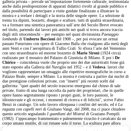
galleria privata – prevale un’impostazione fortemente culturale, testimoniata
anche dalla predisposizione di apparati didattici rivolti al grande pubblico e
dalla possibilità di partecipare a visite guidate finalizzate a illustrare la
mostra e a svelare i dettagli e la storia delle singole opere. La selezione di
trenta tra dipinti, bozzetti, disegni e sculture, tutti di qualità straordinaria,
va a formare una sintetica panoramica sull’arte del Secolo Breve evocato
nel titolo, partendo dai lavori più antichi nei quali si trova ancora traccia
degli stili ottocenteschi – per esempio nel quasi divisionista
Paesaggio
lombardo
di
Umberto Boccioni
del 1908 –, per poi evocare un ormai
passato Futurismo con opere di Giacomo Balla che risalgono alla metà degli
anni Venti e con l’aeropittura di Tullio Crali. Si sfiora l’arte del Ventennio
con uno straordinario ed enorme bozzetto di
Mario Sironi
(1924 circa)
realizzato per il mosaico del Palazzo di Giustizia di Milano. E poi i
De
Chirico
– coincidenza vuole che proprio uno dei due autoritratti fosse già
stato esposto alla Galleria del Naviglio nel 1952 – e il
Vedova
: lavori che
vogliono rappresentare un omaggio alle rispettive monografiche in corso a
Palazzo Reale, sempre a Milano. La mostra è costruita a partire dai nuclei di
due prestigiose collezioni private, con “inserti” più recenti scelti dal
gallerista: “quei quadri del secolo trascorso emergono dal chiuso di sale
private, frutto di una lunga raccolta da parte dei proprietari, che in quelle
opere hanno segretamente riposto i propri gusti, le loro passioni, le
idiosincrasie e gli eccessi, i momenti di ricerca e di felicità”, scrive Fabio
Benzi in catalogo. Un solo lavoro oltrepassa i confini del secolo, ed è
La
ragazza con capelli neri
di Giuliano Vangi, del 2008, ma ci piace chiudere
questo articolo segnalando
I guardiani del Mistral
di Graziano Pompili
(1982): l’ippocampo frammentato e palesemente ricucito è cavalcato da un
corpo umano mutilo, di cui rimane solo il torso. La scultura pare allora
richiamare implicitamente le gloriose origini della galleria, ricordando