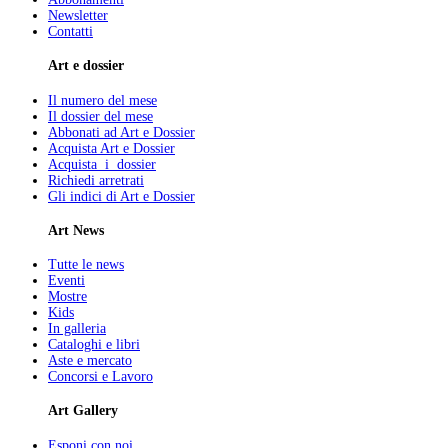
Newsletter
Contatti
Art e dossier
Il numero del mese
Il dossier del mese
Abbonati ad Art e Dossier
Acquista Art e Dossier
Acquista i dossier
Richiedi arretrati
Gli indici di Art e Dossier
Art News
Tutte le news
Eventi
Mostre
Kids
In galleria
Cataloghi e libri
Aste e mercato
Concorsi e Lavoro
Art Gallery
Esponi con noi