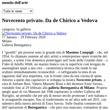
mondo dell'arte
Novecento privato. Da de Chirico a Vedova
categoria:
In galleria
17 January – 29 February 2020
Milano
Galleria Bottegantica
I “gioielli” più preziosi sono la grande tela di
Massimo Campigli
– che, nel
1954, fu chiamato assieme ad altri artisti a reinterpretare opere iconiche del
passato, e scelse
Una domenica pomeriggio sull’isola della Grande-Jatte
– e
Fides
di Adolfo Wildt, un marmo bianco con la superficie così levigata da
assomigliare quasi a una cera – caratteristica tecnica che rende le sue
sculture immediatamente riconoscibili – e raffigurante la testa di un
ragazzino dall’aria stupefatta, con la fronte cinta da una corona di spine.
Attorno a questi due capolavori si sviluppa la mostra
Novecento privato
, a
cura di Stefano Bosi, Valerio Mazzetti Rossi e del direttore Enzo Savoia,
visitabile fino al 29 febbraio alla
galleria Bottegantica di Milano
. Proprio
quegli spazi di via Manzoni dal 1946 ospitarono la celebre Galleria del
Naviglio, un presidio che per più di mezzo secolo promosse l’arte italiana e
le avanguardie europee, fino al trasferimento in un’altra sede nel 2011, con
subentro della nuova attività di Enzo Savoia. Sulle finalità commerciali
dell’operazione di
Bottegantica
– che pure non mancano, trattandosi di una