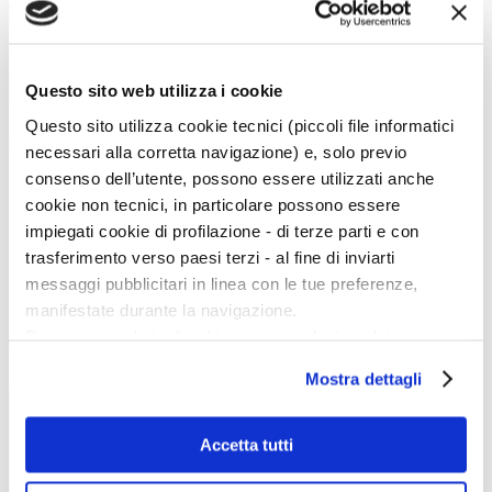
quanto sia essenziale tenere insieme i frammenti del passato ricomponendoli
in una nuova esperienza.
Marta Santacatterina
Questo sito web utilizza i cookie
back
Questo sito utilizza cookie tecnici (piccoli file informatici
Magazine menu
necessari alla corretta navigazione) e, solo previo
consenso dell’utente, possono essere utilizzati anche
Tutte le news
Eventi
cookie non tecnici, in particolare possono essere
Grandi Mostre
impiegati cookie di profilazione - di terze parti e con
Kids
In galleria
trasferimento verso paesi terzi - al fine di inviarti
Cataloghi e libri
messaggi pubblicitari in linea con le tue preferenze,
Aste e mercato
Concorsi e Lavoro
manifestate durante la navigazione.
Per maggiori dettagli sul trattamento dei tuoi dati
Calendario
personali durante la navigazione, e per modificare le tue
Mostra dettagli
Scegli la data e imposta i filtri per ottimizzare la tua ricerca
scelte privacy sui cookie, ti invitiamo a prendere visione
dell’
informativa cookie
.
Chiudendo il banner tramite la “X” prosegui la
Accetta tutti
navigazione senza alcuna profilazione e con installazione